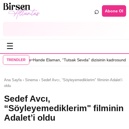
⌕
Abone Ol
☰
•
aman, “Tutsak Sevda” dizisinin kadrosunda
Serenay Sarıkaya’lı “Sevdiğ
TRENDLER
Ana Sayfa › Sinema › Sedef Avcı, “Söyleyemediklerim" filminin Adalet’i
oldu
Sedef Avcı,
“Söyleyemediklerim" filminin
Adalet’i oldu