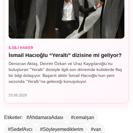
İLGILI HABER
İsmail Hacıoğlu “Yeraltı” dizisine mi geliyor?
Denizcan Aktaş, Devrim Özkan ve Uraz Kaygılaroğlu’nu
buluşturan "Yeraltı" dizisiyle ilgili son dönemde kulislerde flaş
bir bilgi dolaşıyor. Başarılı aktör İsmail Hacıoğlu’nun yeni
sezonda “Yeraltı”na geleceği konuşuluyor.
25.06.2026
Etiketler:
#AhdamaraAdası
#cemalşan
#SedefAvcı
#Söyleyemediklerim
#van