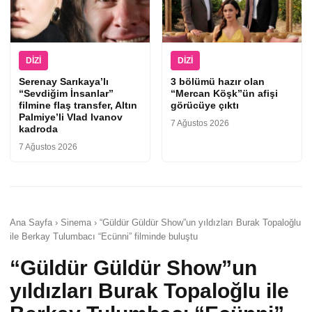
DIZI
DIZI
Serenay Sarıkaya’lı
3 bölümü hazır olan
“Sevdiğim İnsanlar”
“Mercan Köşk”ün afişi
filmine flaş transfer, Altın
görücüye çıktı
Palmiye’li Vlad Ivanov
7 Ağustos 2026
kadroda
7 Ağustos 2026
Ana Sayfa › Sinema › “Güldür Güldür Show”un yıldızları Burak Topaloğlu
ile Berkay Tulumbacı “Ecünni” filminde buluştu
“Güldür Güldür Show”un
yıldızları Burak Topaloğlu ile