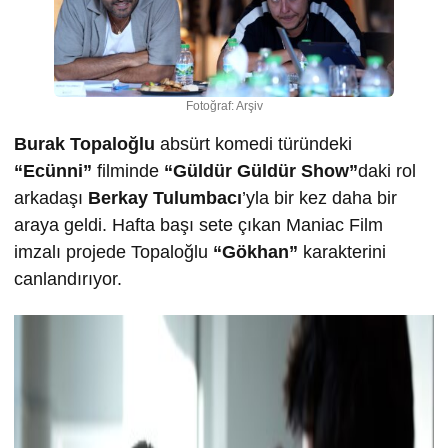
Fotoğraf: Arşiv
Burak Topaloğlu
absürt komedi türündeki
“Ecünni”
filminde
“Güldür Güldür Show”
daki rol
arkadaşı
Berkay
Tulumbacı
’yla bir kez daha bir
araya geldi. Hafta başı sete çıkan Maniac Film
imzalı projede Topaloğlu
“Gökhan”
karakterini
canlandırıyor.