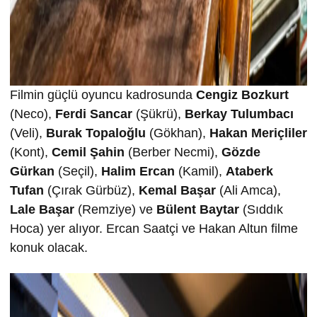
Filmin güçlü oyuncu kadrosunda
Ceng
i
z Bozkurt
(Neco),
Ferd
i
Sancar
(Şükrü),
Berkay Tulumbacı
(Veli),
Burak Topalo
ğ
lu
(Gökhan),
Hakan Mer
i
çl
i
ler
(Kont),
Cem
i
l
Ş
ah
i
n
(Berber Necmi),
Gözde
Gürkan
(Seçil),
Hal
i
m Ercan
(Kamil),
Ataberk
Tufan
(Çırak Gürbüz),
Kemal Ba
ş
ar
(Ali Amca),
Lale Ba
ş
ar
(Remziye) ve
Bülent Baytar
(Sıddık
Hoca) yer alıyor. Ercan Saatçi ve Hakan Altun filme
konuk olacak.