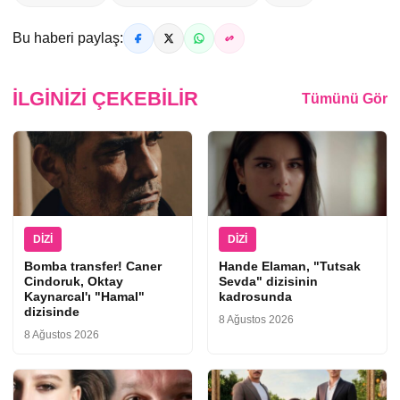
Bu haberi paylaş:
İLGINIZI ÇEKEBILIR
Tümünü Gör
DIZI
DIZI
Bomba transfer! Caner
Hande Elaman, "Tutsak
Cindoruk, Oktay
Sevda" dizisinin
Kaynarcal'ı "Hamal"
kadrosunda
dizisinde
8 Ağustos 2026
8 Ağustos 2026