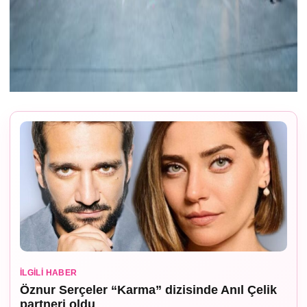
İLGILI HABER
Öznur Serçeler “Karma” dizisinde Anıl Çelik
partneri oldu