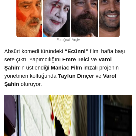
Fotoğraf: Arşiv
Absürt komedi türündeki
“Ecünni”
filmi hafta başı
sete çıktı. Yapımcılığını
Emre Telci
ve
Varol
Ş
ahin
’in üstlendiği
Maniac Film
imzalı projenin
yönetmen koltuğunda
Tayfun Dinçer
ve
Varol
Ş
ahin
oturuyor.