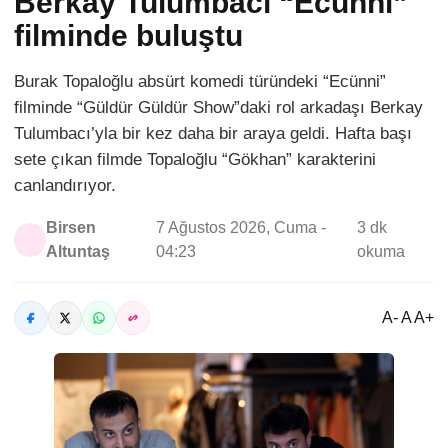
Berkay Tulumbacı “Ecünni”
filminde buluştu
Burak Topaloğlu absürt komedi türündeki “Ecünni”
filminde “Güldür Güldür Show”daki rol arkadaşı Berkay
Tulumbacı’yla bir kez daha bir araya geldi. Hafta başı
sete çıkan filmde Topaloğlu “Gökhan” karakterini
canlandırıyor.
Birsen
7 Ağustos 2026, Cuma -
3 dk
Altuntaş
04:23
okuma
A- A A+