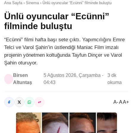
Ana Sayfa › Sinema › Ünlü oyuncular “Ecünni” filminde buluştu
Ünlü oyuncular “Ecünni”
filminde buluştu
“Ecünni” filmi hafta başı sete çıktı. Yapımcılığını Emre
Telci ve Varol Şahin’in üstlendiği Maniac Film imzalı
projenin yönetmen koltuğunda Tayfun Dinçer ve Varol
Şahin oturuyor.
Birsen
5 Ağustos 2026, Çarşamba -
3 dk
Altuntaş
04:43
okuma
A- A A+