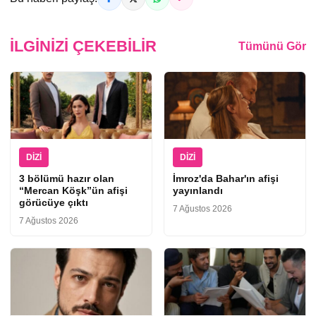
İLGINIZI ÇEKEBILIR
Tümünü Gör
DIZI
DIZI
3 bölümü hazır olan
İmroz'da Bahar'ın afişi
“Mercan Köşk”ün afişi
yayınlandı
görücüye çıktı
7 Ağustos 2026
7 Ağustos 2026