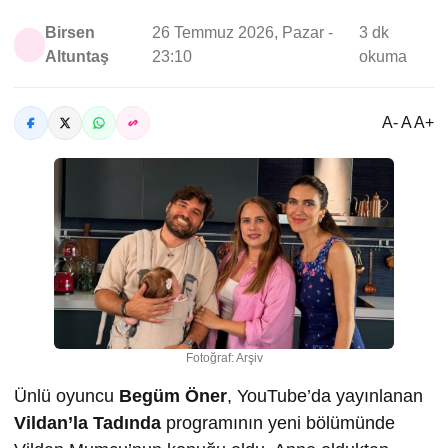
Birsen
26 Temmuz 2026, Pazar -
3 dk
Altuntaş
23:10
okuma
A- A A+
Fotoğraf: Arşiv
Ünlü oyuncu
Begüm Öner
, YouTube’da yayınlanan
Vildan’la Tadında
programının yeni bölümünde