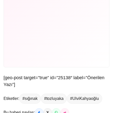
[geo-post target=”true” id=”25138″ label=”Önerilen
Yazı”]
Etiketler:
#sığınak
#tozluyaka
#UlviKahyaoğlu
Bu haberi paylaş: