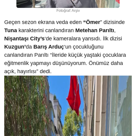
Fotoğraf: Arşiv
Geçen sezon ekrana veda eden
“Ömer
” dizisinde
Tuna
karakterini canlandıran
Metehan Parıltı
,
Nişantaşı City’s
‘de kameralara yansıdı. İlk dizisi
Kuzgun’
da
Barış Arduç
‘un çocukluğunu
canlandıran Parıltı “İleride küçük yaştaki çocuklara
eğitmenlik yapmayı düşünüyorum. Önümüz daha
açık, hayırlısı” dedi.