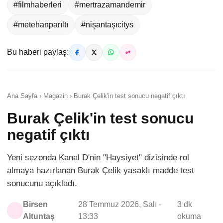
#filmhaberleri
#mertrazamandemir
#metehanparıltı
#nişantaşıcitys
Bu haberi paylaş:
Ana Sayfa › Magazin › Burak Çelik'in test sonucu negatif çıktı
Burak Çelik'in test sonucu
negatif çıktı
Yeni sezonda Kanal D'nin "Haysiyet" dizisinde rol
almaya hazırlanan Burak Çelik yasaklı madde test
sonucunu açıkladı.
Birsen
28 Temmuz 2026, Salı -
3 dk
Altuntaş
13:33
okuma