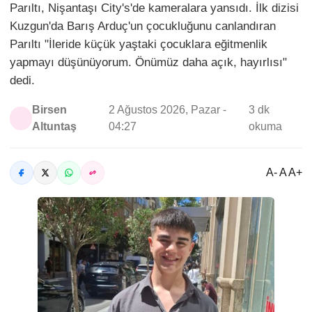
Parıltı, Nişantaşı City's'de kameralara yansıdı. İlk dizisi
Kuzgun'da Barış Arduç'un çocukluğunu canlandıran
Parıltı "İleride küçük yaştaki çocuklara eğitmenlik
yapmayı düşünüyorum. Önümüz daha açık, hayırlısı"
dedi.
Birsen
2 Ağustos 2026, Pazar -
3 dk
Altuntaş
04:27
okuma
A- A A+