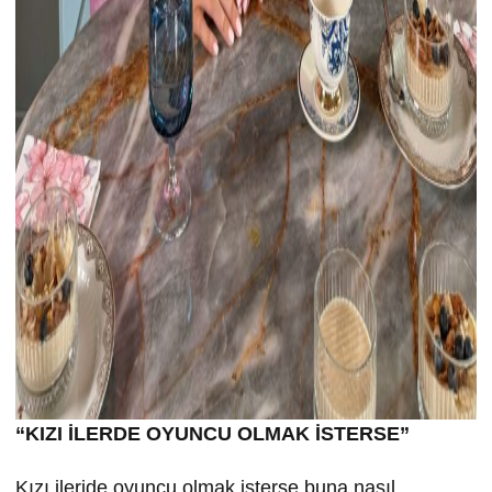
“KIZI İLERDE OYUNCU OLMAK İSTERSE”
Kızı ileride oyuncu olmak isterse buna nasıl