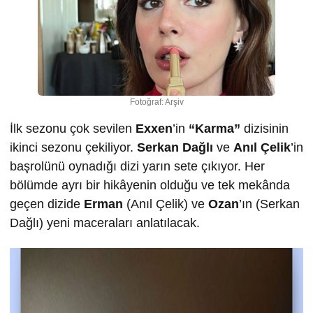
Fotoğraf: Arşiv
İlk sezonu çok sevilen
Exxen
’in
“Karma”
dizisinin
ikinci sezonu çekiliyor.
Serkan Dağlı
ve
Anıl Çelik
’in
başrolünü oynadığı dizi yarın sete çıkıyor. Her
bölümde ayrı bir hikâyenin olduğu ve tek mekânda
geçen dizide
Erman
(Anıl Çelik) ve
Ozan
’ın (Serkan
Dağlı) yeni maceraları anlatılacak.