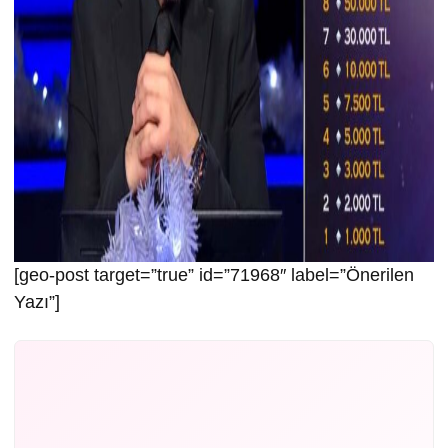
[geo-post target=”true” id=”71968″ label=”Önerilen
Yazı”]