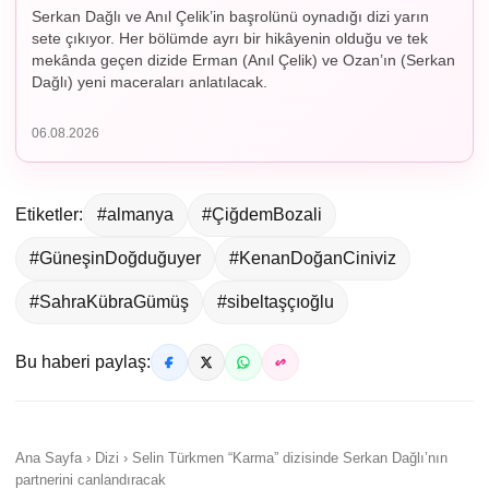
Serkan Dağlı ve Anıl Çelik’in başrolünü oynadığı dizi yarın
sete çıkıyor. Her bölümde ayrı bir hikâyenin olduğu ve tek
mekânda geçen dizide Erman (Anıl Çelik) ve Ozan’ın (Serkan
Dağlı) yeni maceraları anlatılacak.
06.08.2026
Etiketler:
#almanya
#ÇiğdemBozali
#GüneşinDoğduğuyer
#KenanDoğanCiniviz
#SahraKübraGümüş
#sibeltaşçıoğlu
Bu haberi paylaş:
Ana Sayfa › Dizi › Selin Türkmen “Karma” dizisinde Serkan Dağlı’nın
partnerini canlandıracak