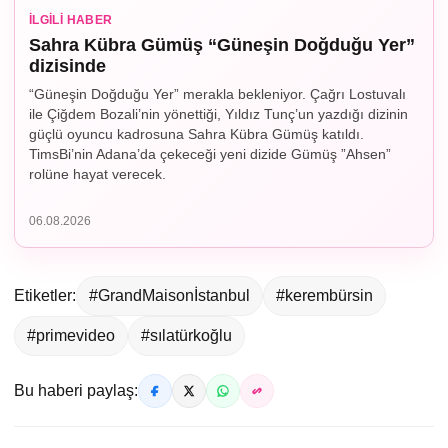
İLGILI HABER
Sahra Kübra Gümüş “Güneşin Doğduğu Yer”
dizisinde
“Güneşin Doğduğu Yer” merakla bekleniyor. Çağrı Lostuvalı
ile Çiğdem Bozali’nin yönettiği, Yıldız Tunç’un yazdığı dizinin
güçlü oyuncu kadrosuna Sahra Kübra Gümüş katıldı.
TimsBi’nin Adana’da çekeceği yeni dizide Gümüş ”Ahsen”
rolüne hayat verecek.
06.08.2026
Etiketler:
#GrandMaisonİstanbul
#kerembürsin
#primevideo
#sılatürkoğlu
Bu haberi paylaş: