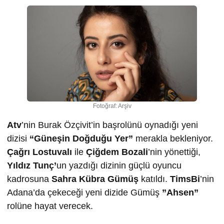
Fotoğraf: Arşiv
Atv
’nin Burak Özçivit’in başrolünü oynadığı yeni
dizisi
“Güneşin Doğduğu Yer”
merakla bekleniyor.
Çağrı Lostuvalı
ile
Çiğdem Bozali
’nin yönettiği,
Yıldız Tunç’
un yazdığı dizinin güçlü oyuncu
kadrosuna
Sahra Kübra Gümüş
katıldı.
TimsBi
’nin
Adana’da çekeceği yeni dizide Gümüş
”Ahsen”
rolüne hayat verecek.