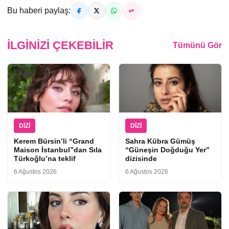
Bu haberi paylaş:
İLGINIZI ÇEKEBILIR
Tümünü Gör
DIZI
DIZI
Kerem Bürsin’li “Grand
Sahra Kübra Gümüş
Maison İstanbul”dan Sıla
“Güneşin Doğduğu Yer”
Türkoğlu’na teklif
dizisinde
6 Ağustos 2026
6 Ağustos 2026