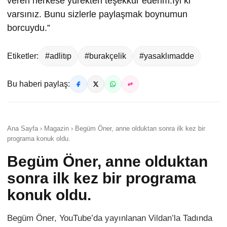
veren herkese yürekten teşekkür ederim.İyi ki
varsınız. Bunu sizlerle paylaşmak boynumun
borcuydu.”
Etiketler:
#adlitıp
#burakçelik
#yasaklımadde
Bu haberi paylaş:
Ana Sayfa › Magazin › Begüm Öner, anne olduktan sonra ilk kez bir
programa konuk oldu.
Begüm Öner, anne olduktan
sonra ilk kez bir programa
konuk oldu.
Begüm Öner, YouTube’da yayınlanan Vildan’la Tadında