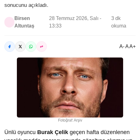
sonucunu açıkladı.
Birsen
28 Temmuz 2026, Salı -
3 dk
Altuntaş
13:33
okuma
A- A A+
Fotoğraf: Arşiv
Ünlü oyuncu
Burak Çelik
geçen hafta düzenlenen