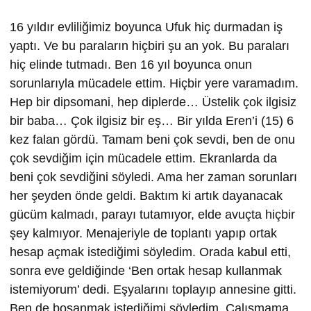
16 yıldır evliliğimiz boyunca Ufuk hiç durmadan iş
yaptı. Ve bu paraların hiçbiri şu an yok. Bu paraları
hiç elinde tutmadı. Ben 16 yıl boyunca onun
sorunlarıyla mücadele ettim. Hiçbir yere varamadım.
Hep bir dipsomani, hep diplerde… Üstelik çok ilgisiz
bir baba… Çok ilgisiz bir eş… Bir yılda Eren’i (15) 6
kez falan gördü. Tamam beni çok sevdi, ben de onu
çok sevdiğim için mücadele ettim. Ekranlarda da
beni çok sevdiğini söyledi. Ama her zaman sorunları
her şeyden önde geldi. Baktım ki artık dayanacak
gücüm kalmadı, parayı tutamıyor, elde avuçta hiçbir
şey kalmıyor. Menajeriyle de toplantı yapıp ortak
hesap açmak istediğimi söyledim. Orada kabul etti,
sonra eve geldiğinde ‘Ben ortak hesap kullanmak
istemiyorum’ dedi. Eşyalarını toplayıp annesine gitti.
Ben de boşanmak istediğimi söyledim. Çalışmama