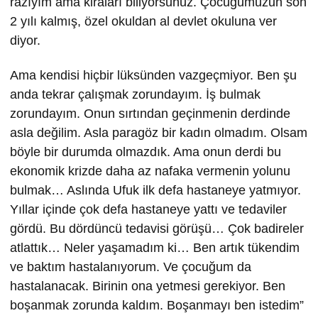
razıyım ama kiraları biliyorsunuz. Çocuğumuzun son
2 yılı kalmış, özel okuldan al devlet okuluna ver
diyor.
Ama kendisi hiçbir lüksünden vazgeçmiyor. Ben şu
anda tekrar çalışmak zorundayım. İş bulmak
zorundayım. Onun sırtından geçinmenin derdinde
asla değilim. Asla paragöz bir kadın olmadım. Olsam
böyle bir durumda olmazdık. Ama onun derdi bu
ekonomik krizde daha az nafaka vermenin yolunu
bulmak… Aslında Ufuk ilk defa hastaneye yatmıyor.
Yıllar içinde çok defa hastaneye yattı ve tedaviler
gördü. Bu dördüncü tedavisi görüşü… Çok badireler
atlattık… Neler yaşamadım ki… Ben artık tükendim
ve baktım hastalanıyorum. Ve çocuğum da
hastalanacak. Birinin ona yetmesi gerekiyor. Ben
boşanmak zorunda kaldım. Boşanmayı ben istedim”