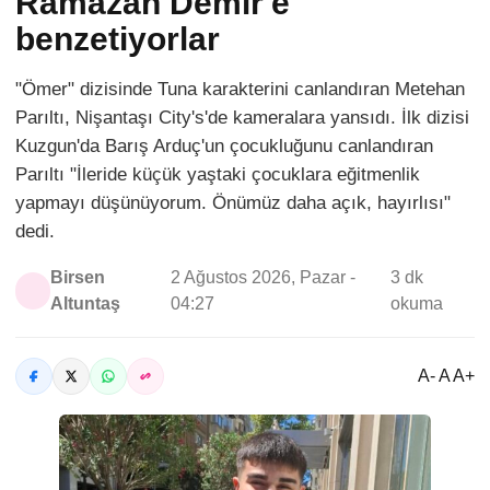
Ramazan Demir'e
benzetiyorlar
"Ömer" dizisinde Tuna karakterini canlandıran Metehan
Parıltı, Nişantaşı City's'de kameralara yansıdı. İlk dizisi
Kuzgun'da Barış Arduç'un çocukluğunu canlandıran
Parıltı "İleride küçük yaştaki çocuklara eğitmenlik
yapmayı düşünüyorum. Önümüz daha açık, hayırlısı"
dedi.
Birsen
2 Ağustos 2026, Pazar -
3 dk
Altuntaş
04:27
okuma
A- A A+