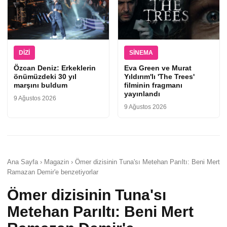
DIZI
SINEMA
Özcan Deniz: Erkeklerin
Eva Green ve Murat
önümüzdeki 30 yıl
Yıldırım'lı 'The Trees'
marşını buldum
filminin fragmanı
yayınlandı
9 Ağustos 2026
9 Ağustos 2026
Ana Sayfa › Magazin › Ömer dizisinin Tuna'sı Metehan Parıltı: Beni Mert
Ramazan Demir'e benzetiyorlar
Ömer dizisinin Tuna'sı
Metehan Parıltı: Beni Mert