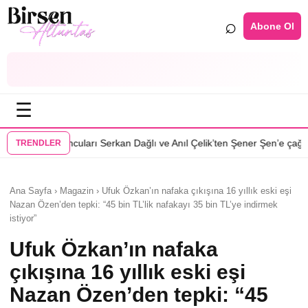
⌕
Abone Ol
☰
•
arı Serkan Dağlı ve Anıl Çelik’ten Şener Şen’e çağrı
Özcan Deniz: Erke
TRENDLER
Ana Sayfa › Magazin › Ufuk Özkan’ın nafaka çıkışına 16 yıllık eski eşi
Nazan Özen’den tepki: “45 bin TL’lik nafakayı 35 bin TL’ye indirmek
istiyor”
Ufuk Özkan’ın nafaka
çıkışına 16 yıllık eski eşi
Nazan Özen’den tepki: “45