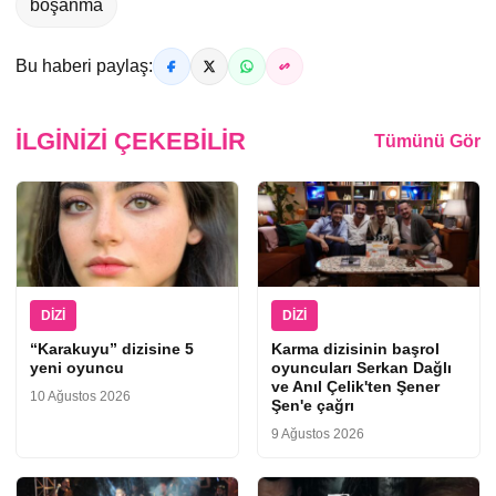
boşanma
Bu haberi paylaş:
İLGINIZI ÇEKEBILIR
Tümünü Gör
DIZI
DIZI
“Karakuyu” dizisine 5
Karma dizisinin başrol
yeni oyuncu
oyuncuları Serkan Dağlı
ve Anıl Çelik'ten Şener
10 Ağustos 2026
Şen'e çağrı
9 Ağustos 2026