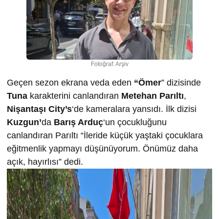
Fotoğraf: Arşiv
Geçen sezon ekrana veda eden
“Ömer
” dizisinde
Tuna
karakterini canlandıran
Metehan Parıltı
,
Nişantaşı City’s
‘de kameralara yansıdı. İlk dizisi
Kuzgun’
da
Barış Arduç
‘un çocukluğunu
canlandıran Parıltı “İleride küçük yaştaki çocuklara
eğitmenlik yapmayı düşünüyorum. Önümüz daha
açık, hayırlısı” dedi.