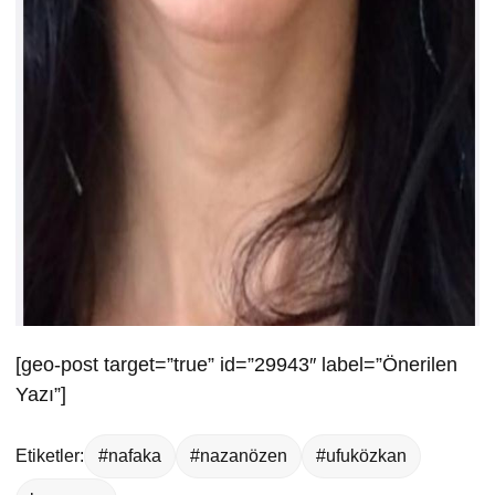
[geo-post target=”true” id=”29943″ label=”Önerilen
Yazı”]
Etiketler:
#nafaka
#nazanözen
#ufuközkan