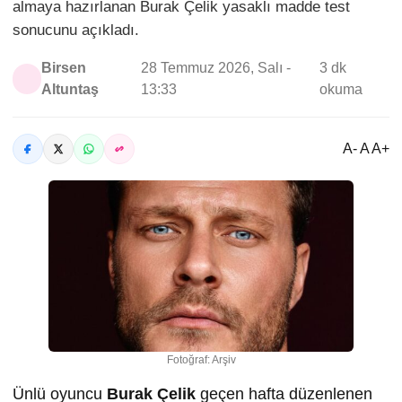
almaya hazırlanan Burak Çelik yasaklı madde test
sonucunu açıkladı.
Birsen
28 Temmuz 2026, Salı -
3 dk
Altuntaş
13:33
okuma
A- A A+
Fotoğraf: Arşiv
Ünlü oyuncu
Burak Çelik
geçen hafta düzenlenen