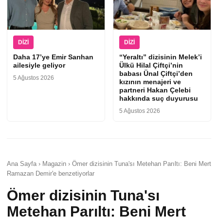
DIZI
DIZI
Daha 17’ye Emir Sarıhan
“Yeraltı” dizisinin Melek’i
ailesiyle geliyor
Ülkü Hilal Çiftçi’nin
babası Ünal Çiftçi’den
5 Ağustos 2026
kızının menajeri ve
partneri Hakan Çelebi
hakkında suç duyurusu
5 Ağustos 2026
Ana Sayfa › Magazin › Ömer dizisinin Tuna'sı Metehan Parıltı: Beni Mert
Ramazan Demir'e benzetiyorlar
Ömer dizisinin Tuna'sı
Metehan Parıltı: Beni Mert