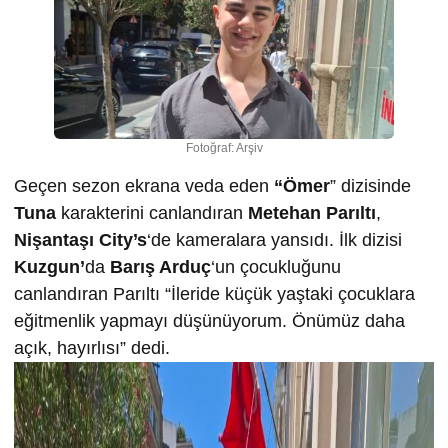
Fotoğraf: Arşiv
Geçen sezon ekrana veda eden
“Ömer
” dizisinde
Tuna
karakterini canlandıran
Metehan Parıltı
,
Nişantaşı City’s
‘de kameralara yansıdı. İlk dizisi
Kuzgun’
da
Barış Arduç
‘un çocukluğunu
canlandıran Parıltı “İleride küçük yaştaki çocuklara
eğitmenlik yapmayı düşünüyorum. Önümüz daha
açık, hayırlısı” dedi.