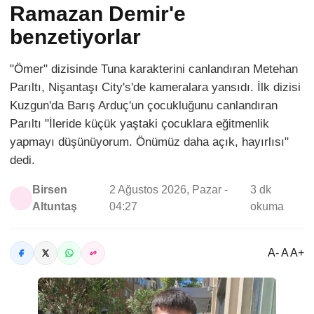
Ramazan Demir'e
benzetiyorlar
"Ömer" dizisinde Tuna karakterini canlandıran Metehan
Parıltı, Nişantaşı City's'de kameralara yansıdı. İlk dizisi
Kuzgun'da Barış Arduç'un çocukluğunu canlandıran
Parıltı "İleride küçük yaştaki çocuklara eğitmenlik
yapmayı düşünüyorum. Önümüz daha açık, hayırlısı"
dedi.
Birsen
2 Ağustos 2026, Pazar -
3 dk
Altuntaş
04:27
okuma
A- A A+