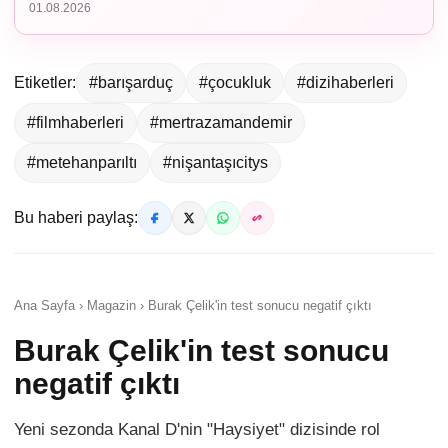
01.08.2026
Etiketler:
#barışarduç
#çocukluk
#dizihaberleri
#filmhaberleri
#mertrazamandemir
#metehanparıltı
#nişantaşıcitys
Bu haberi paylaş:
Ana Sayfa › Magazin › Burak Çelik'in test sonucu negatif çıktı
Burak Çelik'in test sonucu
negatif çıktı
Yeni sezonda Kanal D'nin "Haysiyet" dizisinde rol