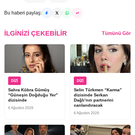
Bu haberi paylaş:
İLGINIZI ÇEKEBILIR
Tümünü Gör
DIZI
DIZI
Sahra Kübra Gümüş
Selin Türkmen “Karma”
“Güneşin Doğduğu Yer”
dizisinde Serkan
dizisinde
Dağlı’nın partnerini
canlandıracak
6 Ağustos 2026
6 Ağustos 2026