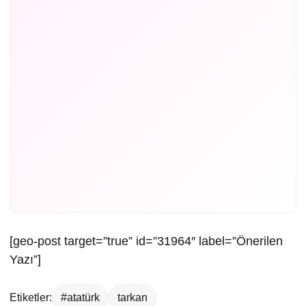
[geo-post target=”true” id=”31964″ label=”Önerilen
Yazı”]
Etiketler:
#atatürk
tarkan