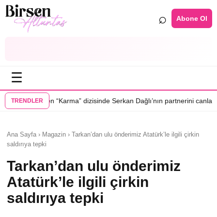
⌕
Abone Ol
☰
•
Karma” dizisinde Serkan Dağlı’nın partnerini canlandıracak
Daha 17’ye 
TRENDLER
Ana Sayfa › Magazin › Tarkan’dan ulu önderimiz Atatürk’le ilgili çirkin
saldırıya tepki
Tarkan’dan ulu önderimiz
Atatürk’le ilgili çirkin
saldırıya tepki