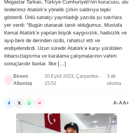
Megastar Tarkan, Türkiye Cumhuriyeti’nin kurucusu, ulu
önderimiz Atatürk’e yönelik çirkin saldırıya tepki
gösterdi. Ünlü sanatçı yayınladığı yazıda şu satırlara
yer verdi: “Bugün utanarak tanık olduğumuz, Mustafa
Kemal Atatürk’e yapılan büyük saygısızlık, hadsizlik ve
ayıp beni de derinden üzdü, rahatsız etti ve
endişelendirdi. Uzun süredir Atatürk’e karşı yürütülen
itibarsızlaştırma ve karalama çalışmalarının vahim
sonuçlarıdır bunlar. İlke […]
Birsen
20 Eylül 2023, Çarşamba -
3 dk
Altuntaş
15:52
okuma
A- A A+