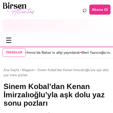
⌕
Abone Ol
☰
•
•
ı
İmroz’da Bahar’ın afişi yayınlandı
Mert Yazıcıoğlu’nun Aras dizisi ilkb
TRENDLER
Ana Sayfa › Magazin › Sinem Kobal’dan Kenan İmirzalıoğlu’yla aşk dolu
yaz sonu pozları
Sinem Kobal’dan Kenan
İmirzalıoğlu’yla aşk dolu yaz
sonu pozları