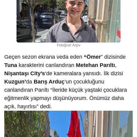
Fotoğraf: Arşiv
Geçen sezon ekrana veda eden
“Ömer
” dizisinde
Tuna
karakterini canlandıran
Metehan Parıltı
,
Nişantaşı City’s
‘de kameralara yansıdı. İlk dizisi
Kuzgun’
da
Barış Arduç
‘un çocukluğunu
canlandıran Parıltı “İleride küçük yaştaki çocuklara
eğitmenlik yapmayı düşünüyorum. Önümüz daha
açık, hayırlısı” dedi.