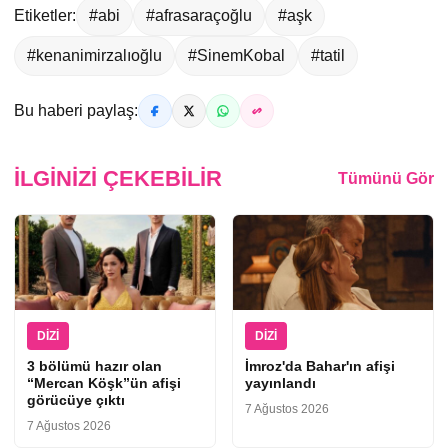
Etiketler:
#abi
#afrasaraçoğlu
#aşk
#kenanimirzalıoğlu
#SinemKobal
#tatil
Bu haberi paylaş:
İLGINIZI ÇEKEBILIR
Tümünü Gör
DIZI
DIZI
3 bölümü hazır olan
İmroz'da Bahar'ın afişi
“Mercan Köşk”ün afişi
yayınlandı
görücüye çıktı
7 Ağustos 2026
7 Ağustos 2026