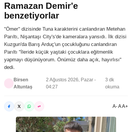
Ramazan Demir'e
benzetiyorlar
"Ömer" dizisinde Tuna karakterini canlandıran Metehan
Parıltı, Nişantaşı City's'de kameralara yansıdı. İlk dizisi
Kuzgun'da Barış Arduç'un çocukluğunu canlandıran
Parıltı "İleride küçük yaştaki çocuklara eğitmenlik
yapmayı düşünüyorum. Önümüz daha açık, hayırlısı"
dedi.
Birsen
2 Ağustos 2026, Pazar -
3 dk
Altuntaş
04:27
okuma
A- A A+