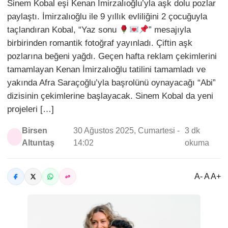
Sinem Kobal eşi Kenan İmirzalıoğlu’yla aşk dolu pozlar
paylaştı. İmirzalıoğlu ile 9 yıllık evliliğini 2 çocuğuyla
taçlandıran Kobal, “Yaz sonu
” mesajıyla
birbirinden romantik fotoğraf yayınladı. Çiftin aşk
pozlarına beğeni yağdı. Geçen hafta reklam çekimlerini
tamamlayan Kenan İmirzalıoğlu tatilini tamamladı ve
yakında Afra Saraçoğlu’yla başrolünü oynayacağı “Abi”
dizisinin çekimlerine başlayacak. Sinem Kobal da yeni
projeleri […]
Birsen
30 Ağustos 2025, Cumartesi -
3 dk
Altuntaş
14:02
okuma
A- A A+