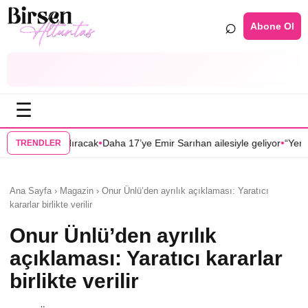
⌕
Abone Ol
☰
•
•
ıracak
Daha 17’ye Emir Sarıhan ailesiyle geliyor
“Yeraltı” dizisinin Mel
TRENDLER
Ana Sayfa › Magazin › Onur Ünlü’den ayrılık açıklaması: Yaratıcı
kararlar birlikte verilir
Onur Ünlü’den ayrılık
açıklaması: Yaratıcı kararlar
birlikte verilir