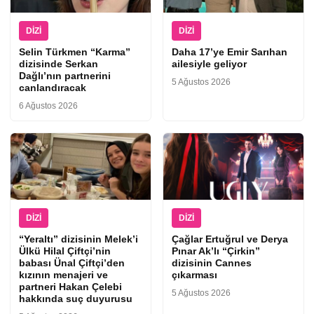
DIZI
DIZI
Selin Türkmen “Karma”
Daha 17’ye Emir Sarıhan
dizisinde Serkan
ailesiyle geliyor
Dağlı’nın partnerini
5 Ağustos 2026
canlandıracak
6 Ağustos 2026
DIZI
DIZI
“Yeraltı” dizisinin Melek’i
Çağlar Ertuğrul ve Derya
Ülkü Hilal Çiftçi’nin
Pınar Ak’lı “Çirkin”
babası Ünal Çiftçi’den
dizisinin Cannes
kızının menajeri ve
çıkarması
partneri Hakan Çelebi
5 Ağustos 2026
hakkında suç duyurusu