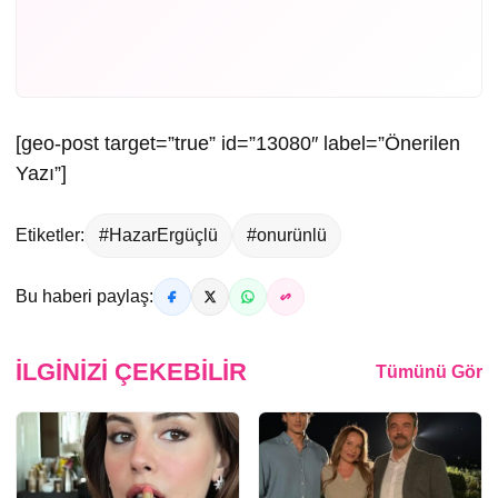
[geo-post target=”true” id=”13080″ label=”Önerilen
Yazı”]
Etiketler:
#HazarErgüçlü
#onurünlü
Bu haberi paylaş:
İLGINIZI ÇEKEBILIR
Tümünü Gör