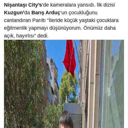
Nişantaşı City’s
‘de kameralara yansıdı. İlk dizisi
Kuzgun’
da
Barış Arduç
‘un çocukluğunu
canlandıran Parıltı “İleride küçük yaştaki çocuklara
eğitmenlik yapmayı düşünüyorum. Önümüz daha
açık, hayırlısı” dedi.