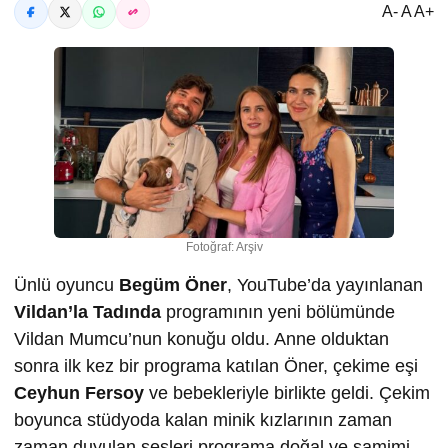
A- A A+
Fotoğraf: Arşiv
Ünlü oyuncu
Begüm Öner
, YouTube’da yayınlanan
Vildan’la Tadında
programının yeni bölümünde
Vildan Mumcu’nun konuğu oldu. Anne olduktan
sonra ilk kez bir programa katılan Öner, çekime eşi
Ceyhun Fersoy
ve bebekleriyle birlikte geldi. Çekim
boyunca stüdyoda kalan minik kızlarının zaman
zaman duyulan sesleri programa doğal ve samimi