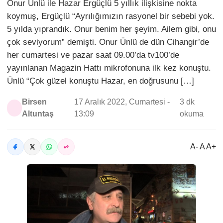
Onur Ünlü ile Hazar Ergüçlü 5 yıllık ilişkisine nokta
koymuş, Ergüçlü “Ayrılığımızın rasyonel bir sebebi yok.
5 yılda yıprandık. Onur benim her şeyim. Ailem gibi, onu
çok seviyorum” demişti. Onur Ünlü de dün Cihangir’de
her cumartesi ve pazar saat 09.00’da tv100’de
yayınlanan Magazin Hattı mikrofonuna ilk kez konuştu.
Ünlü “Çok güzel konuştu Hazar, en doğrusunu […]
Birsen
17 Aralık 2022, Cumartesi -
3 dk
Altuntaş
13:09
okuma
A- A A+