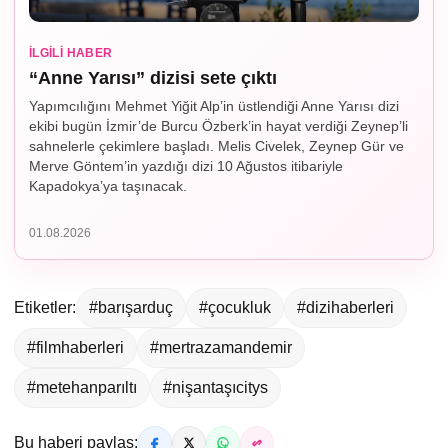
İLGILI HABER
“Anne Yarısı” dizisi sete çıktı
Yapımcılığını Mehmet Yiğit Alp’in üstlendiği Anne Yarısı dizi
ekibi bugün İzmir’de Burcu Özberk’in hayat verdiği Zeynep’li
sahnelerle çekimlere başladı. Melis Civelek, Zeynep Gür ve
Merve Göntem’in yazdığı dizi 10 Ağustos itibariyle
Kapadokya’ya taşınacak.
01.08.2026
Etiketler:
#barışarduç
#çocukluk
#dizihaberleri
#filmhaberleri
#mertrazamandemir
#metehanparıltı
#nişantaşıcitys
Bu haberi paylaş: