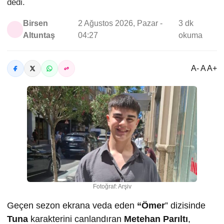
dedi.
Birsen
2 Ağustos 2026, Pazar -
3 dk
Altuntaş
04:27
okuma
A- A A+
Fotoğraf: Arşiv
Geçen sezon ekrana veda eden
“Ömer
” dizisinde
Tuna
karakterini canlandıran
Metehan Parıltı
,