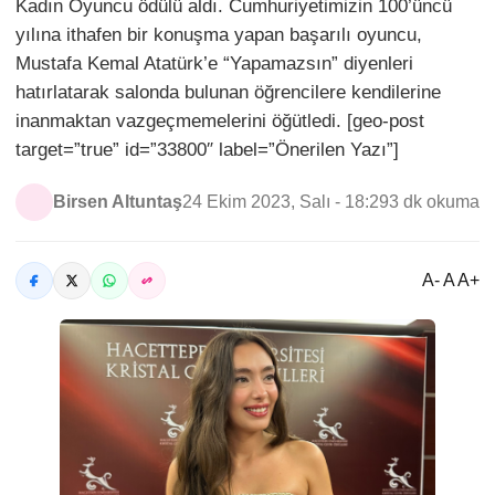
Kadın Oyuncu ödülü aldı. Cumhuriyetimizin 100’üncü
yılına ithafen bir konuşma yapan başarılı oyuncu,
Mustafa Kemal Atatürk’e “Yapamazsın” diyenleri
hatırlatarak salonda bulunan öğrencilere kendilerine
inanmaktan vazgeçmemelerini öğütledi. [geo-post
target=”true” id=”33800″ label=”Önerilen Yazı”]
Birsen Altuntaş
24 Ekim 2023, Salı - 18:29
3 dk okuma
A- A A+