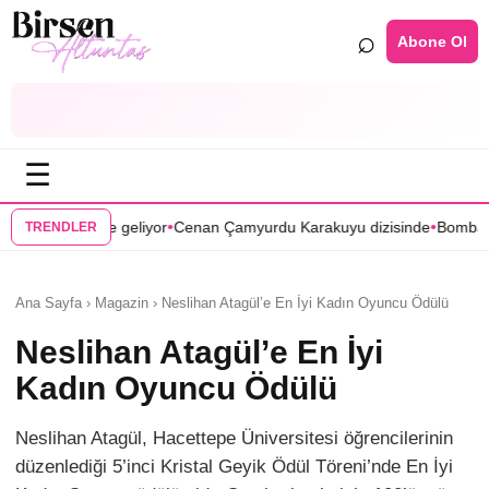
⌕
Abone Ol
☰
•
•
geliyor
Cenan Çamyurdu Karakuyu dizisinde
Bomba transfer! Caner Ci
TRENDLER
Ana Sayfa › Magazin › Neslihan Atagül’e En İyi Kadın Oyuncu Ödülü
Neslihan Atagül’e En İyi
Kadın Oyuncu Ödülü
Neslihan Atagül, Hacettepe Üniversitesi öğrencilerinin
düzenlediği 5’inci Kristal Geyik Ödül Töreni’nde En İyi