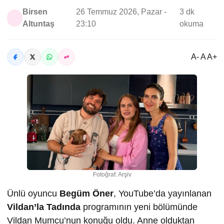
Birsen
26 Temmuz 2026, Pazar -
3 dk
Altuntaş
23:10
okuma
A- A A+
Fotoğraf: Arşiv
Ünlü oyuncu
Begüm Öner
, YouTube’da yayınlanan
Vildan’la Tadında
programının yeni bölümünde
Vildan Mumcu’nun konuğu oldu. Anne olduktan