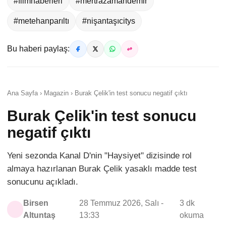
#filmhaberleri
#mertrazamandemir
#metehanparıltı
#nişantaşıcitys
Bu haberi paylaş:
Ana Sayfa › Magazin › Burak Çelik'in test sonucu negatif çıktı
Burak Çelik'in test sonucu
negatif çıktı
Yeni sezonda Kanal D'nin "Haysiyet" dizisinde rol
almaya hazırlanan Burak Çelik yasaklı madde test
sonucunu açıkladı.
Birsen
28 Temmuz 2026, Salı -
3 dk
Altuntaş
13:33
okuma