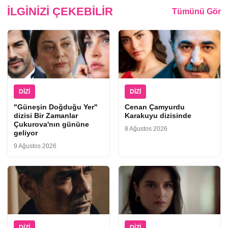
İLGINIZI ÇEKEBILIR
Tümünü Gör
DIZI
DIZI
"Güneşin Doğduğu Yer"
Cenan Çamyurdu
dizisi Bir Zamanlar
Karakuyu dizisinde
Çukurova'nın gününe
8 Ağustos 2026
geliyor
9 Ağustos 2026
DIZI
DIZI