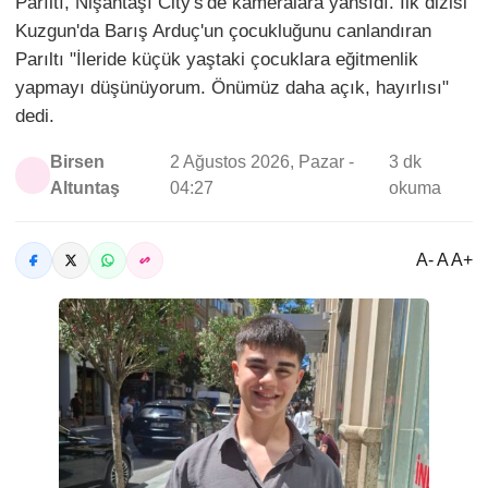
Parıltı, Nişantaşı City's'de kameralara yansıdı. İlk dizisi
Kuzgun'da Barış Arduç'un çocukluğunu canlandıran
Parıltı "İleride küçük yaştaki çocuklara eğitmenlik
yapmayı düşünüyorum. Önümüz daha açık, hayırlısı"
dedi.
Birsen
2 Ağustos 2026, Pazar -
3 dk
Altuntaş
04:27
okuma
A- A A+