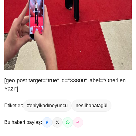
[geo-post target=”true” id=”33800″ label=”Önerilen
Yazı”]
Etiketler:
#eniyikadınoyuncu
neslihanatagül
Bu haberi paylaş: