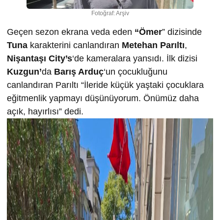
Fotoğraf: Arşiv
Geçen sezon ekrana veda eden
“Ömer
” dizisinde
Tuna
karakterini canlandıran
Metehan Parıltı
,
Nişantaşı City’s
‘de kameralara yansıdı. İlk dizisi
Kuzgun’
da
Barış Arduç
‘un çocukluğunu
canlandıran Parıltı “İleride küçük yaştaki çocuklara
eğitmenlik yapmayı düşünüyorum. Önümüz daha
açık, hayırlısı” dedi.