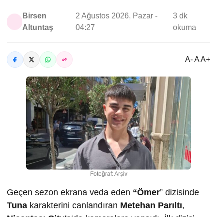
Birsen
2 Ağustos 2026, Pazar -
3 dk
Altuntaş
04:27
okuma
A- A A+
Fotoğraf: Arşiv
Geçen sezon ekrana veda eden
“Ömer
” dizisinde
Tuna
karakterini canlandıran
Metehan Parıltı
,