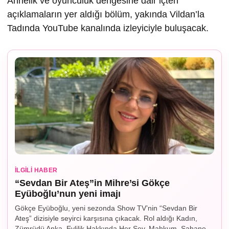
Annelik ve oyunculuk dengesine dair içten
açıklamaların yer aldığı bölüm, yakında Vildan’la
Tadında YouTube kanalında izleyiciyle buluşacak.
İLGILI HABER
“Sevdan Bir Ateş”in Mihre’si Gökçe
Eyüboğlu’nun yeni imajı
Gökçe Eyüboğlu, yeni sezonda Show TV’nin “Sevdan Bir
Ateş” dizisiyle seyirci karşısına çıkacak. Rol aldığı Kadın,
Zümrüdü Anka, Evlilik Hakkında Her Şey, Mahkum, Şahane