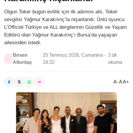
Olgun Toker bugün evlilik için ilk adımını attı. Toker
sevgilisi Yağmur Karakılınç’la nişanlandı. Ünlü oyuncu
L’Officiel Türkiye ve ALL dergilerinin Güzellik ve Yaşam
Editörü olan Yağmur Karakılınç’ı Bursa’da yaşayan
ailesinden istedi.
Birsen
25 Temmuz 2026, Cumartesi -
3 dk
Altuntaş
18:32
okuma
A- A A+