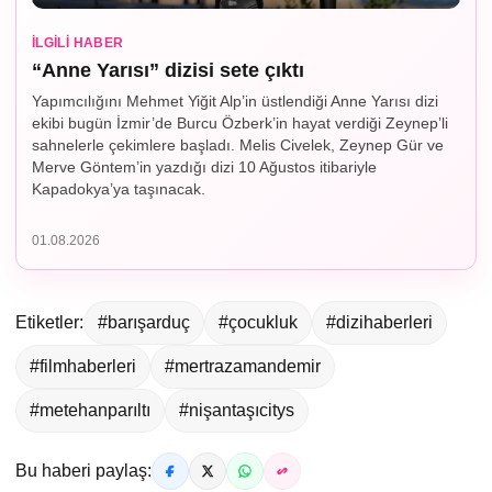
İLGILI HABER
“Anne Yarısı” dizisi sete çıktı
Yapımcılığını Mehmet Yiğit Alp’in üstlendiği Anne Yarısı dizi
ekibi bugün İzmir’de Burcu Özberk’in hayat verdiği Zeynep’li
sahnelerle çekimlere başladı. Melis Civelek, Zeynep Gür ve
Merve Göntem’in yazdığı dizi 10 Ağustos itibariyle
Kapadokya’ya taşınacak.
01.08.2026
Etiketler:
#barışarduç
#çocukluk
#dizihaberleri
#filmhaberleri
#mertrazamandemir
#metehanparıltı
#nişantaşıcitys
Bu haberi paylaş: