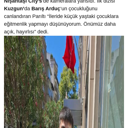
Nişantaşı City’s
‘de kameralara yansıdı. İlk dizisi
Kuzgun’
da
Barış Arduç
‘un çocukluğunu
canlandıran Parıltı “İleride küçük yaştaki çocuklara
eğitmenlik yapmayı düşünüyorum. Önümüz daha
açık, hayırlısı” dedi.