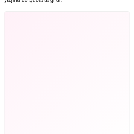
yaşına 28 Şubat’ta girdi.