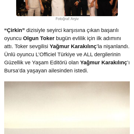
Fotoğraf: Arşiv
“Çirkin”
dizisiyle seyirci karşısına çıkan başarılı
oyuncu
Olgun
Toker
bugün evlilik için ilk adımını
attı. Toker sevgilisi
Ya
ğ
mur Karakılınç
’la nişanlandı.
Ünlü oyuncu L’Officiel Türkiye ve ALL dergilerinin
Güzellik ve Yaşam Editörü olan
Yağmur Karakılınç
’ı
Bursa’da yaşayan ailesinden istedi.