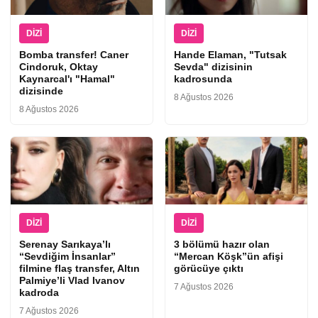
DIZI
DIZI
Bomba transfer! Caner
Hande Elaman, "Tutsak
Cindoruk, Oktay
Sevda" dizisinin
Kaynarcal'ı "Hamal"
kadrosunda
dizisinde
8 Ağustos 2026
8 Ağustos 2026
DIZI
DIZI
Serenay Sarıkaya’lı
3 bölümü hazır olan
“Sevdiğim İnsanlar”
“Mercan Köşk”ün afişi
filmine flaş transfer, Altın
görücüye çıktı
Palmiye’li Vlad Ivanov
7 Ağustos 2026
kadroda
7 Ağustos 2026