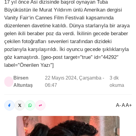
17 yıl önce Asi dizisinde başrol oynayan Tuba
Büyüküstün ile Murat Yıldırım ünlü Amerikan dergisi
Vanity Fair‘in Cannes Film Festivali kapsamında
düzenlenen davetine katıldı. Dünya starlarıyla bir araya
gelen ikili beraber poz da verdi. İkilinin gecede beraber
çekilen fotoğrafları sevenleri tarafından dizideki
pozlarıyla karşılaşırıldı. İki oyuncu gecede şıklıklarıyla
göz kamaştırdı. [geo-post target=”true” id=”44292″
label=”Önerilen Yazı”]
Birsen
22 Mayıs 2024, Çarşamba -
3 dk
Altuntaş
06:47
okuma
A- A A+