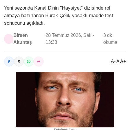
Yeni sezonda Kanal D'nin "Haysiyet" dizisinde rol
almaya hazırlanan Burak Çelik yasaklı madde test
sonucunu açıkladı.
Birsen
28 Temmuz 2026, Salı -
3 dk
Altuntaş
13:33
okuma
A- A A+
Fotoğraf: Arşiv