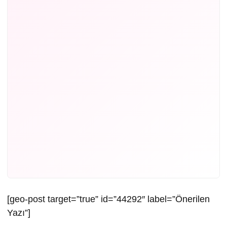
[geo-post target=”true” id=”44292″ label=”Önerilen
Yazı”]