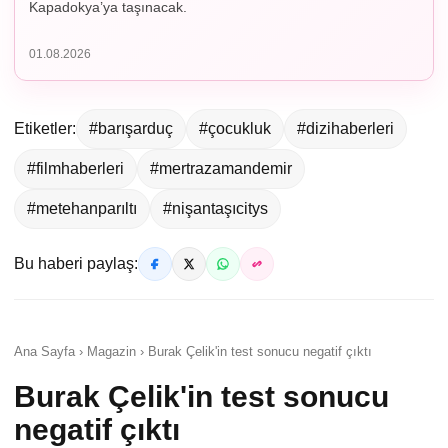
Kapadokya’ya taşınacak.
01.08.2026
Etiketler:
#barışarduç
#çocukluk
#dizihaberleri
#filmhaberleri
#mertrazamandemir
#metehanparıltı
#nişantaşıcitys
Bu haberi paylaş:
Ana Sayfa › Magazin › Burak Çelik'in test sonucu negatif çıktı
Burak Çelik'in test sonucu
negatif çıktı