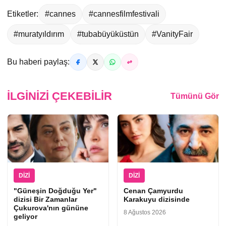
Etiketler:
#cannes
#cannesfilmfestivali
#muratyıldırım
#tubabüyüküstün
#VanityFair
Bu haberi paylaş:
İLGINIZI ÇEKEBILIR
Tümünü Gör
DIZI
DIZI
"Güneşin Doğduğu Yer"
Cenan Çamyurdu
dizisi Bir Zamanlar
Karakuyu dizisinde
Çukurova'nın gününe
8 Ağustos 2026
geliyor