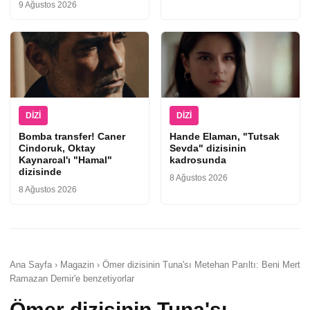
9 Ağustos 2026
DIZI
DIZI
Bomba transfer! Caner
Hande Elaman, "Tutsak
Cindoruk, Oktay
Sevda" dizisinin
Kaynarcal'ı "Hamal"
kadrosunda
dizisinde
8 Ağustos 2026
8 Ağustos 2026
Ana Sayfa › Magazin › Ömer dizisinin Tuna'sı Metehan Parıltı: Beni Mert
Ramazan Demir'e benzetiyorlar
Ömer dizisinin Tuna'sı