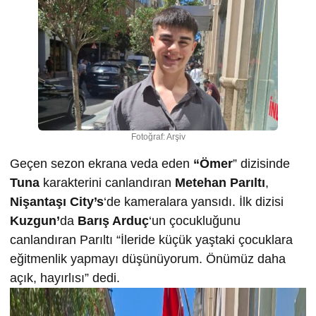
Fotoğraf: Arşiv
Geçen sezon ekrana veda eden
“Ömer
” dizisinde
Tuna
karakterini canlandıran
Metehan Parıltı
,
Nişantaşı City’s
‘de kameralara yansıdı. İlk dizisi
Kuzgun’
da
Barış Arduç
‘un çocukluğunu
canlandıran Parıltı “İleride küçük yaştaki çocuklara
eğitmenlik yapmayı düşünüyorum. Önümüz daha
açık, hayırlısı” dedi.