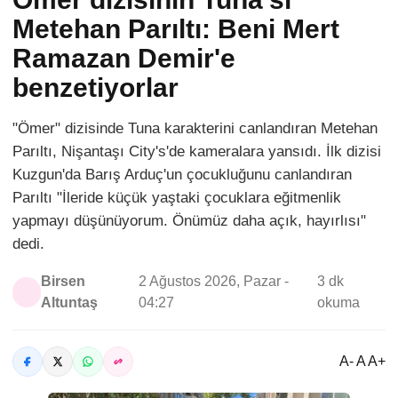
Metehan Parıltı: Beni Mert
Ramazan Demir'e
benzetiyorlar
"Ömer" dizisinde Tuna karakterini canlandıran Metehan
Parıltı, Nişantaşı City's'de kameralara yansıdı. İlk dizisi
Kuzgun'da Barış Arduç'un çocukluğunu canlandıran
Parıltı "İleride küçük yaştaki çocuklara eğitmenlik
yapmayı düşünüyorum. Önümüz daha açık, hayırlısı"
dedi.
Birsen
2 Ağustos 2026, Pazar -
3 dk
Altuntaş
04:27
okuma
A- A A+