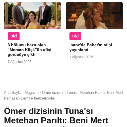
DIZI
DIZI
3 bölümü hazır olan
İmroz'da Bahar'ın afişi
“Mercan Köşk”ün afişi
yayınlandı
görücüye çıktı
7 Ağustos 2026
7 Ağustos 2026
Ana Sayfa › Magazin › Ömer dizisinin Tuna'sı Metehan Parıltı: Beni Mert
Ramazan Demir'e benzetiyorlar
Ömer dizisinin Tuna'sı
Metehan Parıltı: Beni Mert