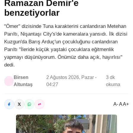
Ramazan Demir'e
benzetiyorlar
"Ömer" dizisinde Tuna karakterini canlandıran Metehan
Parıltı, Nişantaşı City's'de kameralara yansıdı. İlk dizisi
Kuzgun'da Barış Arduç'un çocukluğunu canlandıran
Parıltı "İleride küçük yaştaki çocuklara eğitmenlik
yapmayı düşünüyorum. Önümüz daha açık, hayırlısı"
dedi.
Birsen
2 Ağustos 2026, Pazar -
3 dk
Altuntaş
04:27
okuma
A- A A+