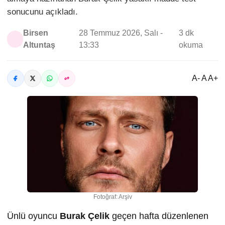
sonucunu açıkladı.
Birsen
28 Temmuz 2026, Salı -
3 dk
Altuntaş
13:33
okuma
A- A A+
Fotoğraf: Arşiv
Ünlü oyuncu
Burak Çelik
geçen hafta düzenlenen