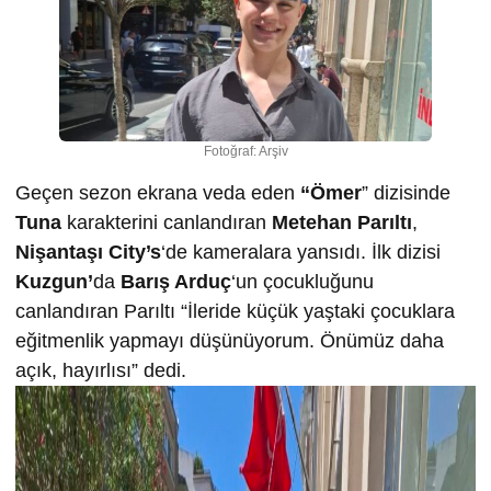
Fotoğraf: Arşiv
Geçen sezon ekrana veda eden
“Ömer
” dizisinde
Tuna
karakterini canlandıran
Metehan Parıltı
,
Nişantaşı City’s
‘de kameralara yansıdı. İlk dizisi
Kuzgun’
da
Barış Arduç
‘un çocukluğunu
canlandıran Parıltı “İleride küçük yaştaki çocuklara
eğitmenlik yapmayı düşünüyorum. Önümüz daha
açık, hayırlısı” dedi.