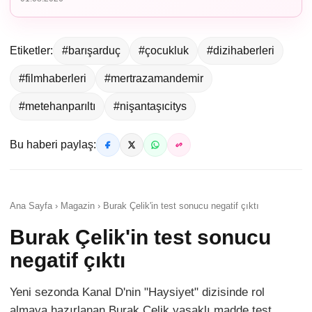
Etiketler:
#barışarduç
#çocukluk
#dizihaberleri
#filmhaberleri
#mertrazamandemir
#metehanparıltı
#nişantaşıcitys
Bu haberi paylaş:
Ana Sayfa › Magazin › Burak Çelik'in test sonucu negatif çıktı
Burak Çelik'in test sonucu
negatif çıktı
Yeni sezonda Kanal D'nin "Haysiyet" dizisinde rol
almaya hazırlanan Burak Çelik yasaklı madde test