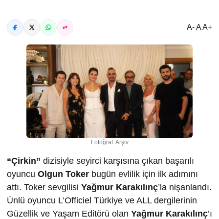
A- A A+
Fotoğraf: Arşiv
“Çirkin”
dizisiyle seyirci karşısına çıkan başarılı
oyuncu
Olgun
Toker
bugün evlilik için ilk adımını
attı. Toker sevgilisi
Ya
ğ
mur Karakılınç
’la nişanlandı.
Ünlü oyuncu L’Officiel Türkiye ve ALL dergilerinin
Güzellik ve Yaşam Editörü olan
Yağmur Karakılınç
’ı