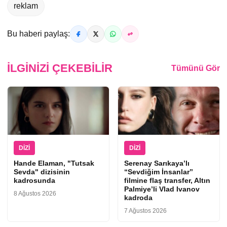
reklam
Bu haberi paylaş:
İLGINIZI ÇEKEBILIR
Tümünü Gör
DIZI
DIZI
Hande Elaman, "Tutsak
Serenay Sarıkaya’lı
Sevda" dizisinin
“Sevdiğim İnsanlar”
kadrosunda
filmine flaş transfer, Altın
Palmiye’li Vlad Ivanov
8 Ağustos 2026
kadroda
7 Ağustos 2026