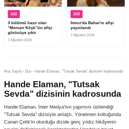
DIZI
DIZI
3 bölümü hazır olan
İmroz'da Bahar'ın afişi
“Mercan Köşk”ün afişi
yayınlandı
görücüye çıktı
7 Ağustos 2026
7 Ağustos 2026
Ana Sayfa › Dizi › Hande Elaman, "Tutsak Sevda" dizisinin kadrosunda
Hande Elaman, "Tutsak
Sevda" dizisinin kadrosunda
Hande Elaman, İnter Medya'nın yapımını üstlendiği
"Tutsak Sevda" dizisiyle anlaştı. Yönetmen koltuğunda
Canan Çelik'in oturduğu dizide genç yıldız hikâyenin