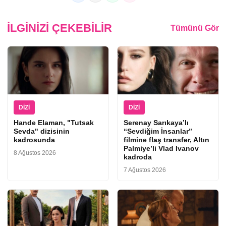
İLGINIZI ÇEKEBILIR
Tümünü Gör
DIZI
DIZI
Hande Elaman, "Tutsak
Serenay Sarıkaya’lı
Sevda" dizisinin
“Sevdiğim İnsanlar”
kadrosunda
filmine flaş transfer, Altın
Palmiye’li Vlad Ivanov
8 Ağustos 2026
kadroda
7 Ağustos 2026