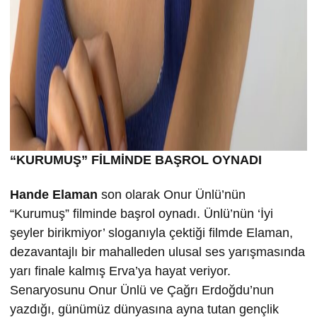
“KURUMU
Ş” FİLMİND
E BA
ŞROL OYNADI
Hande Elaman
son olarak Onur Ünlü’nün
“Kurumuş” filminde başrol oynadı. Ünlü’nün ‘İyi
şeyler birikmiyor’ sloganıyla çektiği filmde Elaman,
dezavantajlı bir mahalleden ulusal ses yarışmasında
yarı finale kalmış Erva’ya hayat veriyor.
Senaryosunu Onur Ünlü ve Çağrı Erdoğdu’nun
yazdığı, günümüz dünyasına ayna tutan gençlik