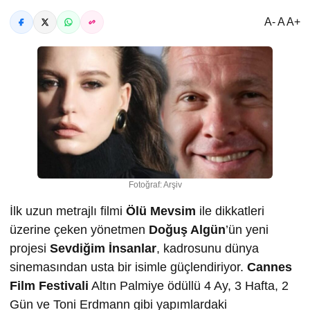
A- A A+
Fotoğraf: Arşiv
İlk uzun metrajlı filmi
Ölü Mevsim
ile dikkatleri
üzerine çeken yönetmen
Doğuş Algün
’ün yeni
projesi
Sevdiğim İnsanlar
, kadrosunu dünya
sinemasından usta bir isimle güçlendiriyor.
Cannes
Film Festivali
Altın Palmiye ödüllü 4 Ay, 3 Hafta, 2
Gün ve Toni Erdmann gibi yapımlardaki