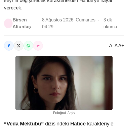
seyrini değiştirecek karakterlerden Hande'ye hayat
verecek.
Birsen
8 Ağustos 2026, Cumartesi -
3 dk
Altuntaş
04:29
okuma
A- A A+
Fotoğraf: Arşiv
“Veda Mektubu”
dizisindeki
Hatice
karakteriyle