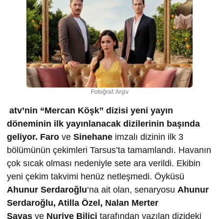
Fotoğraf: Arşiv
atv’nin “Mercan Köşk” dizisi yeni yayın
döneminin ilk yayınlanacak dizilerinin başında
geliyor.
Faro
ve
Sinehane
imzalı dizinin ilk 3
bölümünün çekimleri Tarsus’ta tamamlandı. Havanın
çok sıcak olması nedeniyle sete ara verildi. Ekibin
yeni çekim takvimi henüz netleşmedi. Öyküsü
Ahunur Serdaro
ğ
lu
‘na ait olan, senaryosu
Ahunur
Serdaro
ğ
lu, Atilla Özel, Nalan Merter
Sava
ş
ve
Nuriye Bilici
tarafından yazılan dizideki