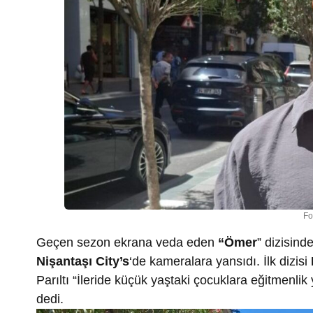
Fo
Geçen sezon ekrana veda eden
“Ömer
” dizisind
Nişantaşı City’s
‘de kameralara yansıdı. İlk dizisi
Parıltı “İleride küçük yaştaki çocuklara eğitmenl
dedi.