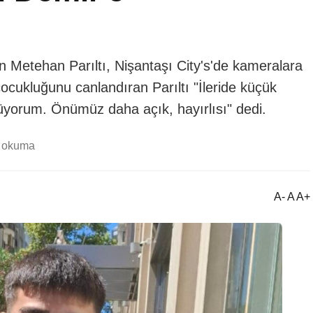
n Metehan Parıltı, Nişantaşı City's'de kameralara
çocukluğunu canlandıran Parıltı "İleride küçük
üyorum. Önümüz daha açık, hayırlısı" dedi.
k okuma
A- A A+