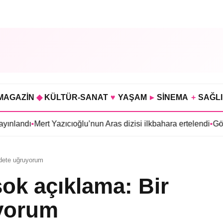
MAGAZİN
◆
KÜLTÜR-SANAT
♥
YAŞAM
▸
SİNEMA
+
SAĞL
•
Mert Yazıcıoğlu’nun Aras dizisi ilkbahara ertelendi
•
Gökhan Tür
ddete uğruyorum
şok açıklama: Bir
uyorum