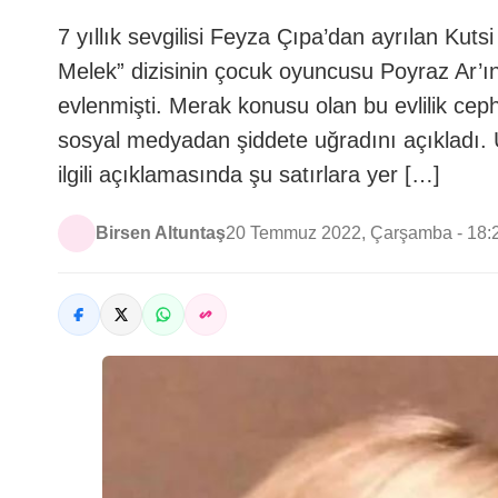
7 yıllık sevgilisi Feyza Çıpa’dan ayrılan Ku
Melek” dizisinin çocuk oyuncusu Poyraz Ar’ın
evlenmişti. Merak konusu olan bu evlilik cep
sosyal medyadan şiddete uğradını açıkladı. Ü
ilgili açıklamasında şu satırlara yer […]
Birsen Altuntaş
20 Temmuz 2022, Çarşamba - 18: