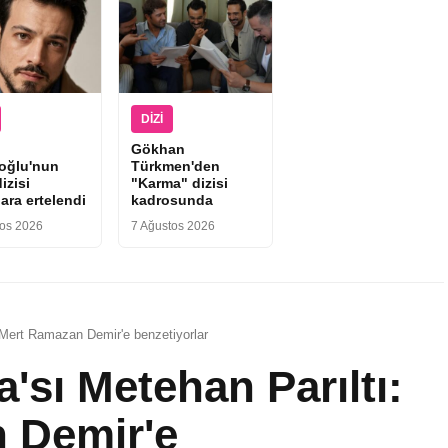
DIZI
Gökhan
ıoğlu'nun
Türkmen'den
izisi
"Karma" dizisi
ara ertelendi
kadrosunda
tos 2026
7 Ağustos 2026
 Mert Ramazan Demir'e benzetiyorlar
'sı Metehan Parıltı:
 Demir'e