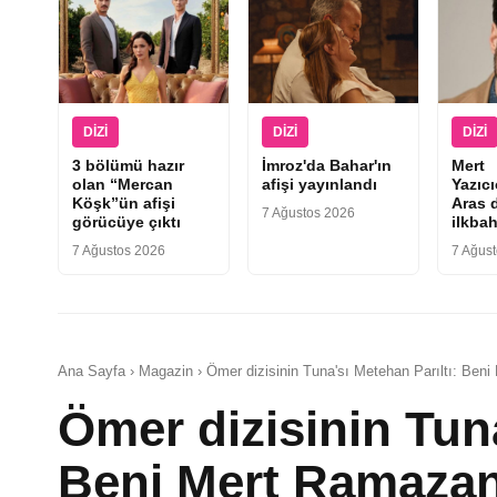
DIZI
DIZI
DIZI
3 bölümü hazır
İmroz'da Bahar'ın
Mert
olan “Mercan
afişi yayınlandı
Yazıc
Köşk”ün afişi
Aras d
7 Ağustos 2026
görücüye çıktı
ilkbah
7 Ağustos 2026
7 Ağus
Ana Sayfa › Magazin › Ömer dizisinin Tuna'sı Metehan Parıltı: Beni
Ömer dizisinin Tuna
Beni Mert Ramazan