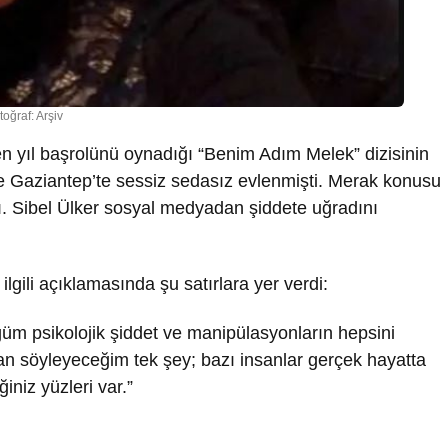
toğraf: Arşiv
çen yıl başrolünü oynadığı “Benim Adım Melek” dizisinin
e Gaziantep’te sessiz sedasız evlenmişti. Merak konusu
ı. Sibel Ülker sosyal medyadan şiddete uğradını
ilgili açıklamasında şu satırlara yer verdi:
ğüm psikolojik şiddet ve manipülasyonların hepsini
an söyleyeceğim tek şey; bazı insanlar gerçek hayatta
iniz yüzleri var.”