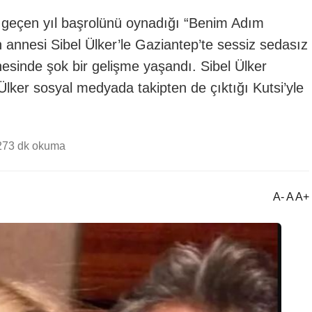
tsi geçen yıl başrolünü oynadığı “Benim Adım
 annesi Sibel Ülker’le Gaziantep’te sessiz sedasız
hesinde şok bir gelişme yaşandı. Sibel Ülker
lker sosyal medyada takipten de çıktığı Kutsi’yle
27
3 dk okuma
A- A A+