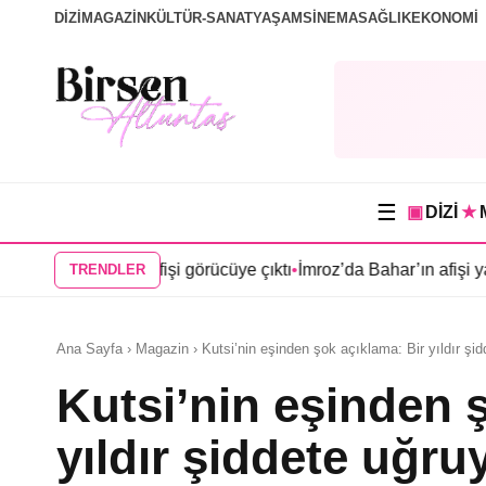
DİZİ
MAGAZİN
KÜLTÜR-SANAT
YAŞAM
SİNEMA
SAĞLIK
EKONOMİ
☰
▣
DİZİ
★
 Köşk”ün afişi görücüye çıktı
•
İmroz’da Bahar’ın afişi yayınlandı
TRENDLER
Ana Sayfa › Magazin › Kutsi’nin eşinden şok açıklama: Bir yıldır şi
Kutsi’nin eşinden 
yıldır şiddete uğr