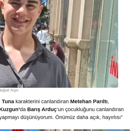
toğraf: Arşiv
e
Tuna
karakterini canlandıran
Metehan Parıltı
,
Kuzgun’
da
Barış Arduç
‘un çocukluğunu canlandıran
ik yapmayı düşünüyorum. Önümüz daha açık, hayırlısı”