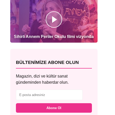
Sihirli Annem Periler Okulu filmi vizyonda
BÜLTENIMIZE ABONE OLUN
Magazin, dizi ve kültür sanat
gündeminden haberdar olun.
Abone Ol