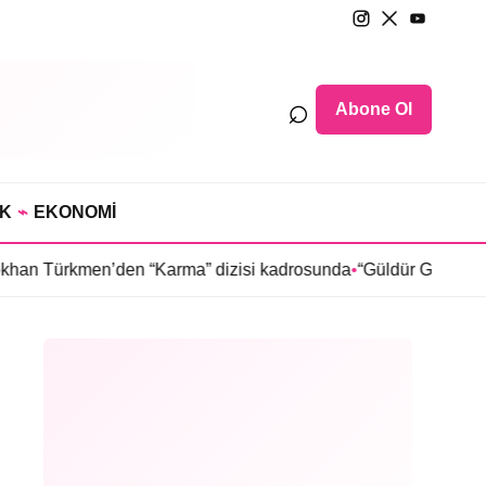
⌕
Abone Ol
IK
⌁
EKONOMİ
kmen’den “Karma” dizisi kadrosunda
•
“Güldür Güldür Show”un yı