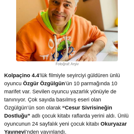
Fotoğraf: Arşiv
Kolpaçino 4.4
’lük filmiyle seyirciyi güldüren ünlü
oyuncu
Özgür Özgülgün
’ün 10 parmağında 10
marifet var. Sevilen oyuncu yazarlık yönüyle de
tanınıyor. Çok sayıda basılmış eseri olan
Özgülgün’ün son olarak
“Cesur Sivrisineğin
Dostluğu”
adlı çocuk kitabı raflarda yerini aldı. Ünlü
oyuncunun 24 sayfalık yeni çocuk kitabı
Okuryazar
Yayınevi
’nden yayınlandı.