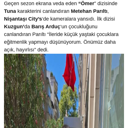
Geçen sezon ekrana veda eden
“Ömer
” dizisinde
Tuna
karakterini canlandıran
Metehan Parıltı
,
Nişantaşı City’s
‘de kameralara yansıdı. İlk dizisi
Kuzgun’
da
Barış Arduç
‘un çocukluğunu
canlandıran Parıltı “İleride küçük yaştaki çocuklara
eğitmenlik yapmayı düşünüyorum. Önümüz daha
açık, hayırlısı” dedi.