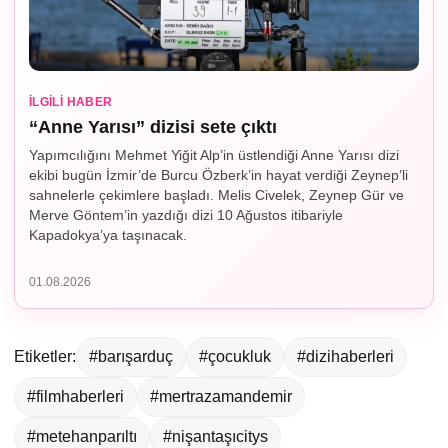
İLGILI HABER
“Anne Yarısı” dizisi sete çıktı
Yapımcılığını Mehmet Yiğit Alp’in üstlendiği Anne Yarısı dizi
ekibi bugün İzmir’de Burcu Özberk’in hayat verdiği Zeynep’li
sahnelerle çekimlere başladı. Melis Civelek, Zeynep Gür ve
Merve Göntem’in yazdığı dizi 10 Ağustos itibariyle
Kapadokya’ya taşınacak.
01.08.2026
Etiketler:
#barışarduç
#çocukluk
#dizihaberleri
#filmhaberleri
#mertrazamandemir
#metehanparıltı
#nişantaşıcitys