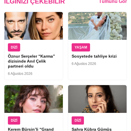
İLGINIZI ÇEKEBILIR
Tümünü Gör
DIZI
YAŞAM
Öznur Serçeler “Karma”
Sosyetede tahliye krizi
dizisinde Anıl Çelik
6 Ağustos 2026
partneri oldu
6 Ağustos 2026
DIZI
DIZI
Kerem Bürsin’li “Grand
Sahra Kübra Gümüş