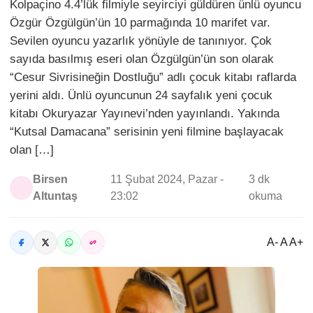
Kolpaçino 4.4’lük filmiyle seyirciyi güldüren ünlü oyuncu
Özgür Özgülgün’ün 10 parmağında 10 marifet var.
Sevilen oyuncu yazarlık yönüyle de tanınıyor. Çok
sayıda basılmış eseri olan Özgülgün’ün son olarak
“Cesur Sivrisineğin Dostluğu” adlı çocuk kitabı raflarda
yerini aldı. Ünlü oyuncunun 24 sayfalık yeni çocuk
kitabı Okuryazar Yayınevi’nden yayınlandı. Yakında
“Kutsal Damacana” serisinin yeni filmine başlayacak
olan […]
Birsen
11 Şubat 2024, Pazar -
3 dk
Altuntaş
23:02
okuma
A- A A+