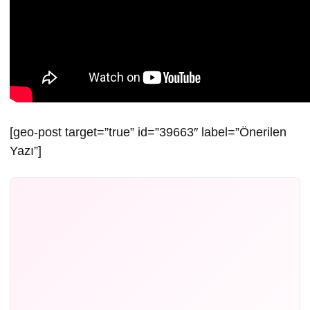
[geo-post target=”true” id=”39663″ label=”Önerilen
Yazı”]