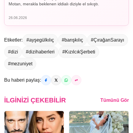
Motan, merakla beklenen iddialı diziyle el sıkıştı.
26.06.2026
Etiketler:
#ayşegülkılıç
#barışkılıç
#ÇırağanSarayı
#dizi
#dizihaberleri
#KızılcıkŞerbeti
#mezuniyet
Bu haberi paylaş:
İLGINIZI ÇEKEBILIR
Tümünü Gör