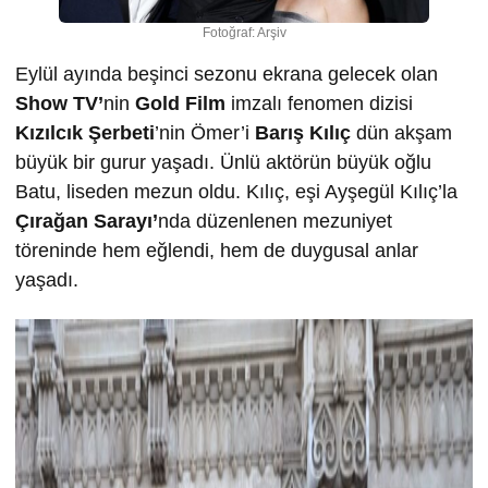
Fotoğraf: Arşiv
Eylül ayında beşinci sezonu ekrana gelecek olan
Show TV’
nin
Gold Film
imzalı fenomen dizisi
Kızılcık Şerbeti
’nin Ömer’i
Barış Kılıç
dün akşam
büyük bir gurur yaşadı. Ünlü aktörün büyük oğlu
Batu, liseden mezun oldu. Kılıç, eşi Ayşegül Kılıç’la
Çırağan Sarayı’
nda düzenlenen mezuniyet
töreninde hem eğlendi, hem de duygusal anlar
yaşadı.