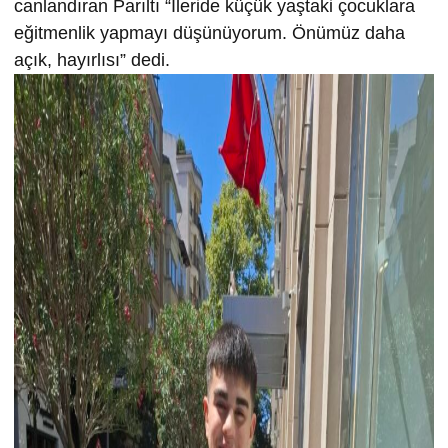
canlandıran Parıltı “İleride küçük yaştaki çocuklara
eğitmenlik yapmayı düşünüyorum. Önümüz daha
açık, hayırlısı” dedi.