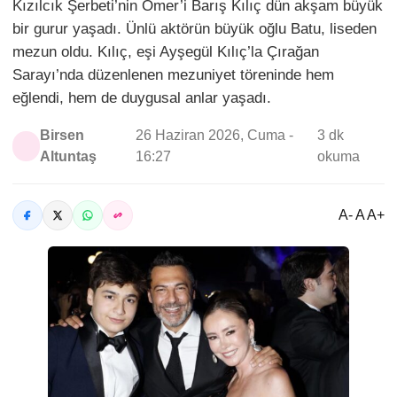
Kızılcık Şerbeti’nin Ömer’i Barış Kılıç dün akşam büyük
bir gurur yaşadı. Ünlü aktörün büyük oğlu Batu, liseden
mezun oldu. Kılıç, eşi Ayşegül Kılıç’la Çırağan
Sarayı’nda düzenlenen mezuniyet töreninde hem
eğlendi, hem de duygusal anlar yaşadı.
Birsen
26 Haziran 2026, Cuma -
3 dk
Altuntaş
16:27
okuma
A- A A+