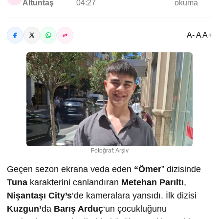
Altuntaş
04:27
okuma
A- A A+
Fotoğraf: Arşiv
Geçen sezon ekrana veda eden
“Ömer
” dizisinde
Tuna
karakterini canlandıran
Metehan Parıltı
,
Nişantaşı City’s
‘de kameralara yansıdı. İlk dizisi
Kuzgun’
da
Barış Arduç
‘un çocukluğunu