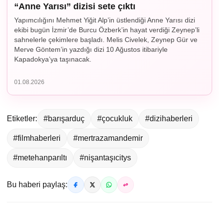
“Anne Yarısı” dizisi sete çıktı
Yapımcılığını Mehmet Yiğit Alp’in üstlendiği Anne Yarısı dizi
ekibi bugün İzmir’de Burcu Özberk’in hayat verdiği Zeynep’li
sahnelerle çekimlere başladı. Melis Civelek, Zeynep Gür ve
Merve Göntem’in yazdığı dizi 10 Ağustos itibariyle
Kapadokya’ya taşınacak.
01.08.2026
Etiketler:
#barışarduç
#çocukluk
#dizihaberleri
#filmhaberleri
#mertrazamandemir
#metehanparıltı
#nişantaşıcitys
Bu haberi paylaş: