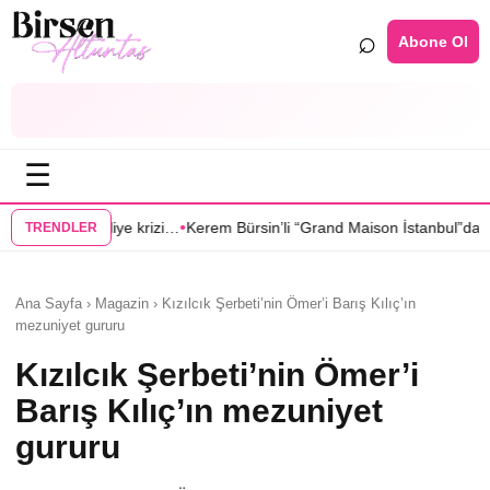
⌕
Abone Ol
☰
•
zi…
Kerem Bürsin’li “Grand Maison İstanbul”dan Sıla Türkoğlu’na teklif
TRENDLER
Ana Sayfa › Magazin › Kızılcık Şerbeti’nin Ömer’i Barış Kılıç’ın
mezuniyet gururu
Kızılcık Şerbeti’nin Ömer’i
Barış Kılıç’ın mezuniyet
gururu