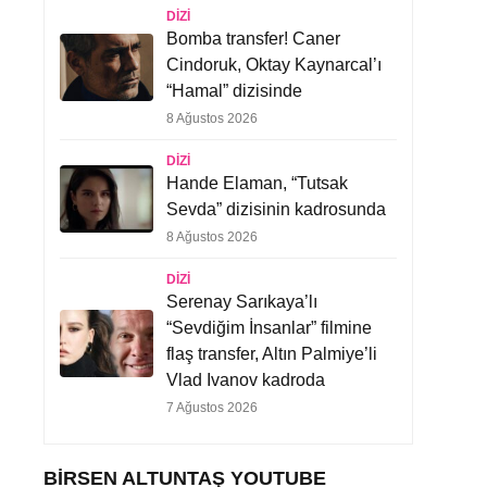
DIZI
Bomba transfer! Caner
Cindoruk, Oktay Kaynarcal’ı
“Hamal” dizisinde
8 Ağustos 2026
DIZI
Hande Elaman, “Tutsak
Sevda” dizisinin kadrosunda
8 Ağustos 2026
DIZI
Serenay Sarıkaya’lı
“Sevdiğim İnsanlar” filmine
flaş transfer, Altın Palmiye’li
Vlad Ivanov kadroda
7 Ağustos 2026
BIRSEN ALTUNTAŞ YOUTUBE