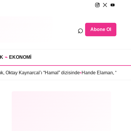
⌕
Abone Ol
IK
⌁
EKONOMİ
narcal’ı “Hamal” dizisinde
•
Hande Elaman, “Tutsak Sevda” dizi