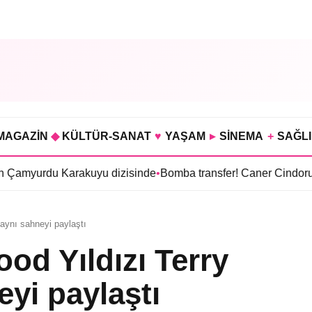
MAGAZİN
◆
KÜLTÜR-SANAT
♥
YAŞAM
▸
SİNEMA
+
SAĞL
Karakuyu dizisinde
•
Bomba transfer! Caner Cindoruk, Oktay Kay
aynı sahneyi paylaştı
d Yıldızı Terry
eyi paylaştı