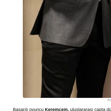
Fo
Başarılı oyuncu
Keremcem,
uluslararası çapta dü