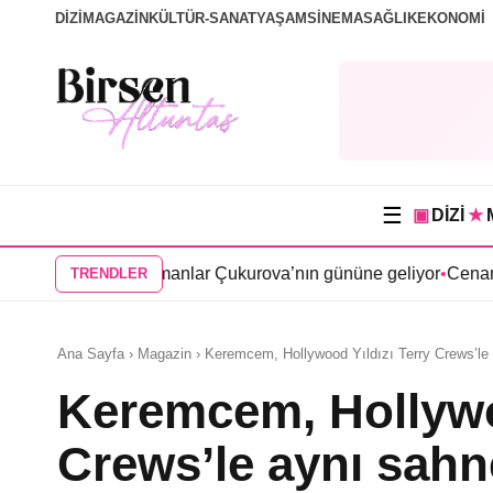
DİZİ
MAGAZİN
KÜLTÜR-SANAT
YAŞAM
SİNEMA
SAĞLIK
EKONOMİ
☰
▣
DİZİ
★
si Bir Zamanlar Çukurova’nın gününe geliyor
•
Cenan Çamyurdu 
TRENDLER
Ana Sayfa › Magazin › Keremcem, Hollywood Yıldızı Terry Crews’le 
Keremcem, Hollywoo
Crews’le aynı sahn