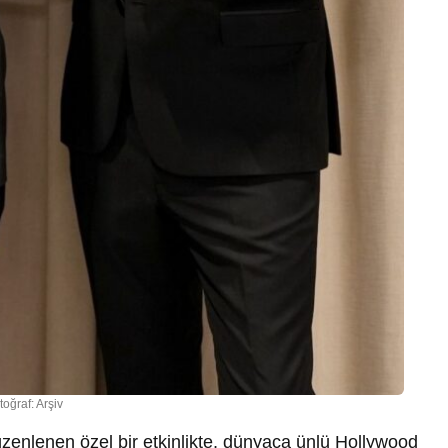
toğraf: Arşiv
zenlenen özel bir etkinlikte, dünyaca ünlü Hollywood