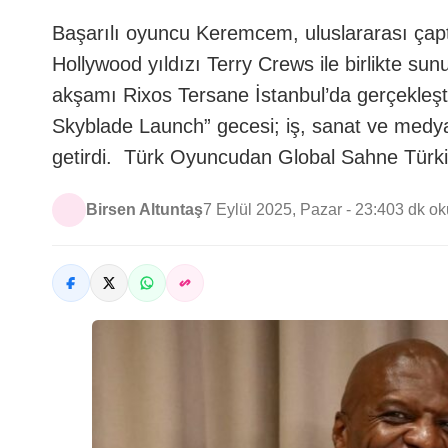
Başarılı oyuncu Keremcem, uluslararası çapt
Hollywood yıldızı Terry Crews ile birlikte sun
akşamı Rixos Tersane İstanbul’da gerçekleştiri
Skyblade Launch” gecesi; iş, sanat ve medya
getirdi. Türk Oyuncudan Global Sahne Türki
Birsen Altuntaş
7 Eylül 2025, Pazar - 23:40
3 dk o