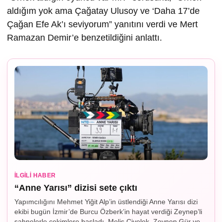
aldığım yok ama Çağatay Ulusoy ve ‘Daha 17’de
Çağan Efe Ak’ı seviyorum” yanıtını verdi ve Mert
Ramazan Demir’e benzetildiğini anlattı.
İLGILI HABER
“Anne Yarısı” dizisi sete çıktı
Yapımcılığını Mehmet Yiğit Alp’in üstlendiği Anne Yarısı dizi
ekibi bugün İzmir’de Burcu Özberk’in hayat verdiği Zeynep’li
sahnelerle çekimlere başladı. Melis Civelek, Zeynep Gür ve