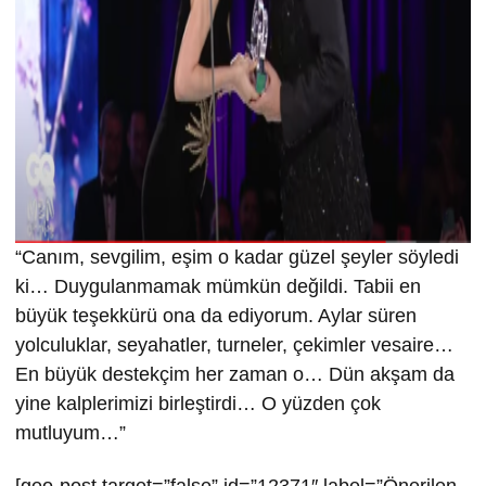
“Canım, sevgilim, eşim o kadar güzel şeyler söyledi
ki… Duygulanmamak mümkün değildi. Tabii en
büyük teşekkürü ona da ediyorum. Aylar süren
yolculuklar, seyahatler, turneler, çekimler vesaire…
En büyük destekçim her zaman o… Dün akşam da
yine kalplerimizi birleştirdi… O yüzden çok
mutluyum…”
[geo-post target=”false” id=”12371″ label=”Önerilen