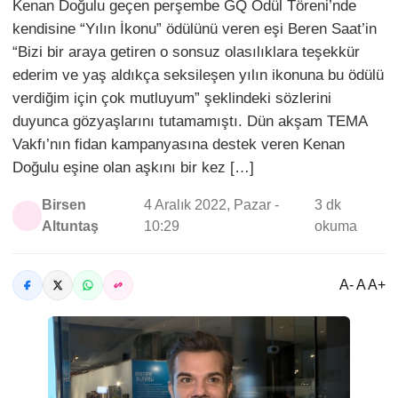
Kenan Doğulu geçen perşembe GQ Ödül Töreni’nde
kendisine “Yılın İkonu” ödülünü veren eşi Beren Saat’in
“Bizi bir araya getiren o sonsuz olasılıklara teşekkür
ederim ve yaş aldıkça seksileşen yılın ikonuna bu ödülü
verdiğim için çok mutluyum” şeklindeki sözlerini
duyunca gözyaşlarını tutamamıştı. Dün akşam TEMA
Vakfı’nın fidan kampanyasına destek veren Kenan
Doğulu eşine olan aşkını bir kez […]
Birsen
4 Aralık 2022, Pazar -
3 dk
Altuntaş
10:29
okuma
A- A A+