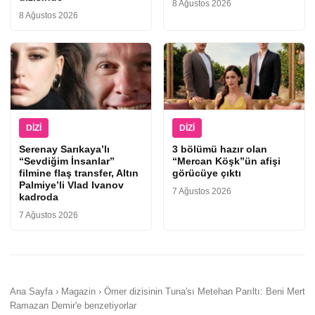
8 Ağustos 2026
8 Ağustos 2026
DIZI
DIZI
Serenay Sarıkaya’lı
3 bölümü hazır olan
“Sevdiğim İnsanlar”
“Mercan Köşk”ün afişi
filmine flaş transfer, Altın
görücüye çıktı
Palmiye’li Vlad Ivanov
7 Ağustos 2026
kadroda
7 Ağustos 2026
Ana Sayfa › Magazin › Ömer dizisinin Tuna'sı Metehan Parıltı: Beni Mert
Ramazan Demir'e benzetiyorlar