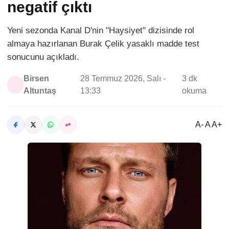
negatif çıktı
Yeni sezonda Kanal D'nin "Haysiyet" dizisinde rol
almaya hazırlanan Burak Çelik yasaklı madde test
sonucunu açıkladı.
Birsen
28 Temmuz 2026, Salı -
3 dk
Altuntaş
13:33
okuma
A- A A+