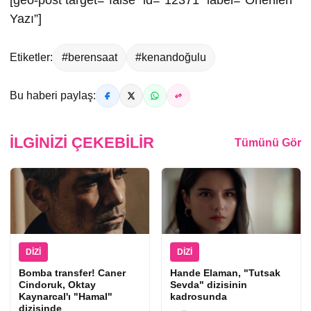
Yazı”]
Etiketler:
#berensaat
#kenandoğulu
Bu haberi paylaş:
İLGINIZI ÇEKEBILIR
Tümünü Gör
DIZI
DIZI
Bomba transfer! Caner
Hande Elaman, "Tutsak
Cindoruk, Oktay
Sevda" dizisinin
Kaynarcal'ı "Hamal"
kadrosunda
dizisinde