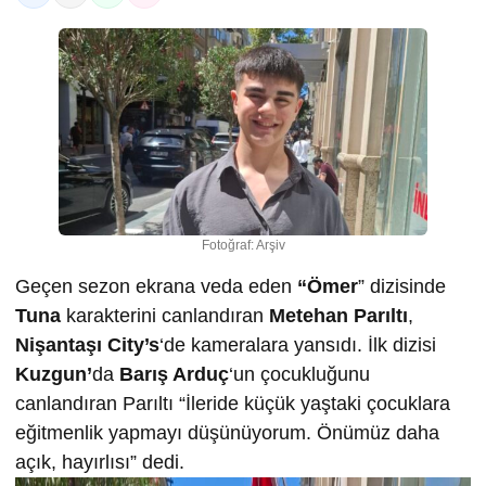
Fotoğraf: Arşiv
Geçen sezon ekrana veda eden
“Ömer
” dizisinde
Tuna
karakterini canlandıran
Metehan Parıltı
,
Nişantaşı City’s
‘de kameralara yansıdı. İlk dizisi
Kuzgun’
da
Barış Arduç
‘un çocukluğunu
canlandıran Parıltı “İleride küçük yaştaki çocuklara
eğitmenlik yapmayı düşünüyorum. Önümüz daha
açık, hayırlısı” dedi.