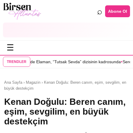
⌕
Abone Ol
☰
•
man, “Tutsak Sevda” dizisinin kadrosunda
Serenay Sarıkaya’lı “Sevdiği
TRENDLER
Ana Sayfa › Magazin › Kenan Doğulu: Beren canım, eşim, sevgilim, en
büyük destekçim
Kenan Doğulu: Beren canım,
eşim, sevgilim, en büyük
destekçim