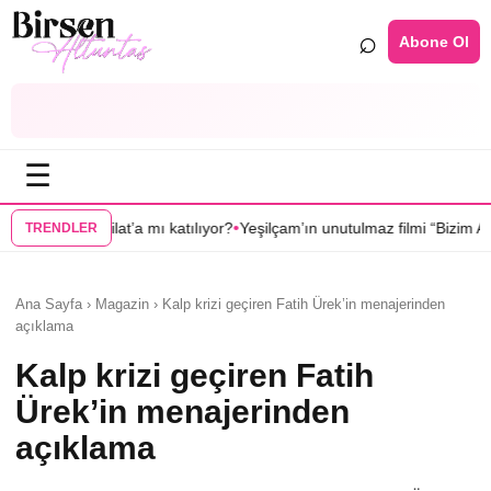
⌕
Abone Ol
☰
•
•
ilat’a mı katılıyor?
Yeşilçam’ın unutulmaz filmi “Bizim Aile” dizi oluyor
TRENDLER
Ana Sayfa › Magazin › Kalp krizi geçiren Fatih Ürek’in menajerinden
açıklama
Kalp krizi geçiren Fatih
Ürek’in menajerinden
açıklama