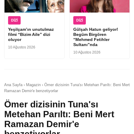
DIZI
DIZI
Yeşilçam’ın unutulmaz
Gülşah Hatun geliyor!
filmi “Bizim Aile” dizi
Begüm Birgören
oluyor
“Mehmed Fetihler
Sultanı”nda
10 Ağustos 2026
10 Ağustos 2026
Ana Sayfa › Magazin › Ömer dizisinin Tuna'sı Metehan Parıltı: Beni Mert
Ramazan Demir'e benzetiyorlar
Ömer dizisinin Tuna'sı
Metehan Parıltı: Beni Mert
Ramazan Demir'e
benzetiyorlar