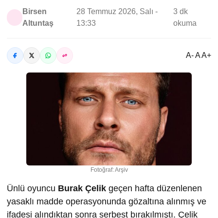
Birsen
28 Temmuz 2026, Salı -
3 dk
Altuntaş
13:33
okuma
A- A A+
Fotoğraf: Arşiv
Ünlü oyuncu
Burak Çelik
geçen hafta düzenlenen
yasaklı madde operasyonunda gözaltına alınmış ve
ifadesi alındıktan sonra serbest bırakılmıştı. Çelik