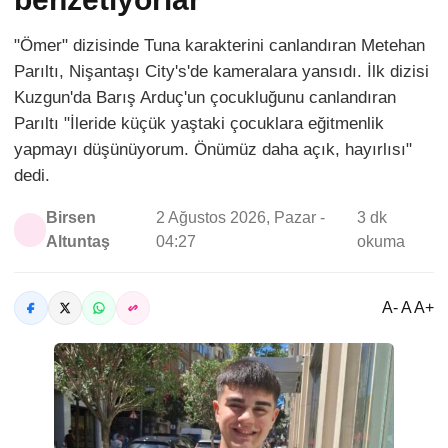
"Ömer" dizisinde Tuna karakterini canlandıran Metehan
Parıltı, Nişantaşı City's'de kameralara yansıdı. İlk dizisi
Kuzgun'da Barış Arduç'un çocukluğunu canlandıran
Parıltı "İleride küçük yaştaki çocuklara eğitmenlik
yapmayı düşünüyorum. Önümüz daha açık, hayırlısı"
dedi.
Birsen
2 Ağustos 2026, Pazar -
3 dk
Altuntaş
04:27
okuma
A- A A+