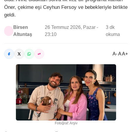
Öner, çekime eşi Ceyhun Fersoy ve bebekleriyle birlikte
geldi.
Birsen
26 Temmuz 2026, Pazar -
3 dk
Altuntaş
23:10
okuma
A- A A+
Fotoğraf: Arşiv