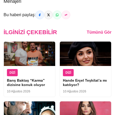
Menajeri
Bu haberi paylaş:
İLGINIZI ÇEKEBILIR
Tümünü Gör
DIZI
DIZI
Barış Baktaş “Karma”
Hande Erçel Teşkilat’a mı
dizisine konuk oluyor
katılıyor?
10 Ağustos 2026
10 Ağustos 2026