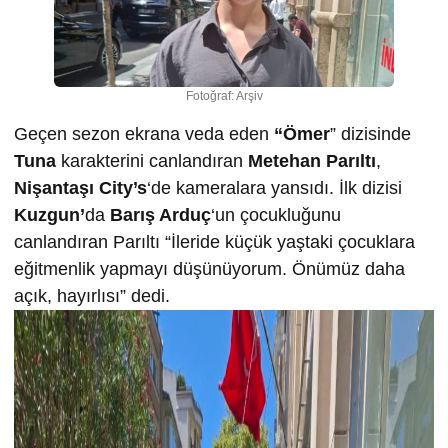
Fotoğraf: Arşiv
Geçen sezon ekrana veda eden
“Ömer
” dizisinde
Tuna
karakterini canlandıran
Metehan Parıltı
,
Nişantaşı City’s
‘de kameralara yansıdı. İlk dizisi
Kuzgun’
da
Barış Arduç
‘un çocukluğunu
canlandıran Parıltı “İleride küçük yaştaki çocuklara
eğitmenlik yapmayı düşünüyorum. Önümüz daha
açık, hayırlısı” dedi.