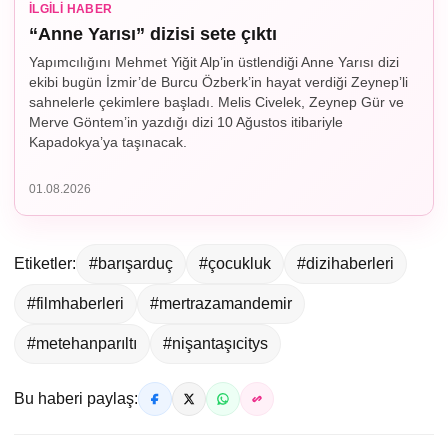
İLGILI HABER
“Anne Yarısı” dizisi sete çıktı
Yapımcılığını Mehmet Yiğit Alp’in üstlendiği Anne Yarısı dizi
ekibi bugün İzmir’de Burcu Özberk’in hayat verdiği Zeynep’li
sahnelerle çekimlere başladı. Melis Civelek, Zeynep Gür ve
Merve Göntem’in yazdığı dizi 10 Ağustos itibariyle
Kapadokya’ya taşınacak.
01.08.2026
Etiketler:
#barışarduç
#çocukluk
#dizihaberleri
#filmhaberleri
#mertrazamandemir
#metehanparıltı
#nişantaşıcitys
Bu haberi paylaş: