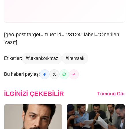
[geo-post target=”true” id=”28124″ label=”Önerilen
Yazı”]
Etiketler:
#furkankorkmaz
#iremsak
Bu haberi paylaş:
İLGINIZI ÇEKEBILIR
Tümünü Gör