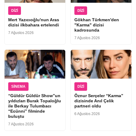
DIZI
DIZI
Mert Yazıcıoğlu'nun Aras
Gökhan Türkmen'den
dizisi ilkbahara ertelendi
"Karma" dizisi
kadrosunda
7 Ağustos 2026
7 Ağustos 2026
SINEMA
DIZI
“Güldür Güldür Show”un
Öznur Serçeler “Karma”
yıldızları Burak Topaloğlu
dizisinde Anıl Çelik
ile Berkay Tulumbacı
partneri oldu
“Ecünni” filminde
6 Ağustos 2026
buluştu
7 Ağustos 2026