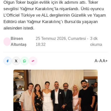
Olgun Toker bugün evlilik için ilk adımını attı. Toker
sevgilisi Yağmur Karakılınç’la nişanlandı. Ünlü oyuncu
L’Officiel Türkiye ve ALL dergilerinin Güzellik ve Yaşam
Editörü olan Yağmur Karakılınç’ı Bursa’da yaşayan
ailesinden istedi.
Birsen
25 Temmuz 2026, Cumartesi -
3 dk
Altuntaş
18:32
okuma
A- A A+