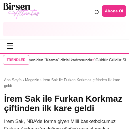
⌕
Abone Ol
☰
•
en “Karma” dizisi kadrosunda
“Güldür Güldür Show”un yıldızları Bura
TRENDLER
Ana Sayfa › Magazin › İrem Sak ile Furkan Korkmaz çiftinden ilk kare
geldi
İrem Sak ile Furkan Korkmaz
çiftinden ilk kare geldi
İrem Sak, NBA’de forma giyen Milli basketbolcumuz
Furkan Korkmaz’ın doğum gününü sosyal medya