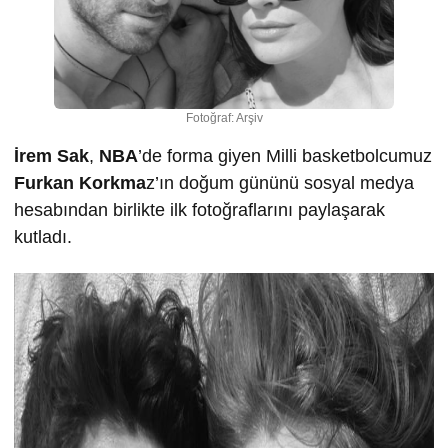
Fotoğraf: Arşiv
İrem Sak
,
NBA
’de forma giyen Milli basketbolcumuz
Furkan Korkma
z’ın doğum gününü sosyal medya
hesabından birlikte ilk fotoğraflarını paylaşarak
kutladı.