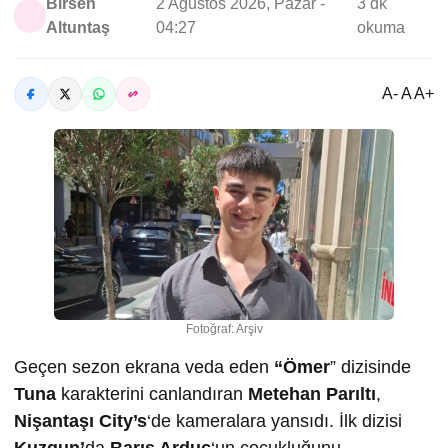
Birsen
2 Ağustos 2026, Pazar -
3 dk
Altuntaş
04:27
okuma
A- A A+
Fotoğraf: Arşiv
Geçen sezon ekrana veda eden
“Ömer
” dizisinde
Tuna
karakterini canlandıran
Metehan Parıltı
,
Nişantaşı City’s
‘de kameralara yansıdı. İlk dizisi
Kuzgun’
da
Barış Arduç
‘un çocukluğunu