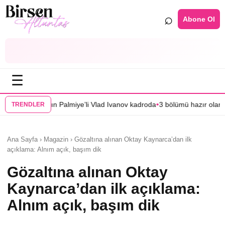
⌕
Abone Ol
☰
•
Palmiye’li Vlad Ivanov kadroda
3 bölümü hazır olan “Mercan Köşk”ün afiş
TRENDLER
Ana Sayfa › Magazin › Gözaltına alınan Oktay Kaynarca’dan ilk
açıklama: Alnım açık, başım dik
Gözaltına alınan Oktay
Kaynarca’dan ilk açıklama:
Alnım açık, başım dik