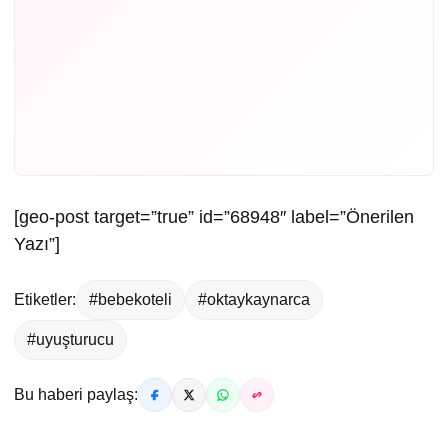
[geo-post target=”true” id=”68948″ label=”Önerilen
Yazı”]
Etiketler:
#bebekoteli
#oktaykaynarca
#uyuşturucu
Bu haberi paylaş: