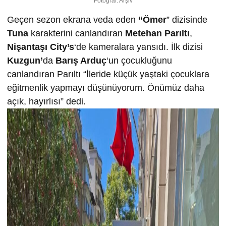
Fotoğraf: Arşiv
Geçen sezon ekrana veda eden
“Ömer
” dizisinde
Tuna
karakterini canlandıran
Metehan Parıltı
,
Nişantaşı City’s
‘de kameralara yansıdı. İlk dizisi
Kuzgun’
da
Barış Arduç
‘un çocukluğunu
canlandıran Parıltı “İleride küçük yaştaki çocuklara
eğitmenlik yapmayı düşünüyorum. Önümüz daha
açık, hayırlısı” dedi.