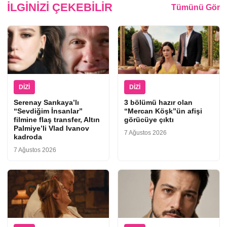
İLGINIZI ÇEKEBILIR
Tümünü Gör
DIZI
DIZI
Serenay Sarıkaya’lı
3 bölümü hazır olan
“Sevdiğim İnsanlar”
“Mercan Köşk”ün afişi
filmine flaş transfer, Altın
görücüye çıktı
Palmiye’li Vlad Ivanov
7 Ağustos 2026
kadroda
7 Ağustos 2026