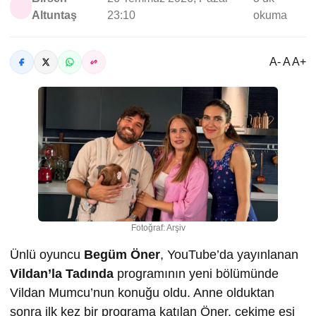
Altuntaş
23:10
okuma
A- A A+
Fotoğraf: Arşiv
Ünlü oyuncu
Begüm Öner
, YouTube’da yayınlanan
Vildan’la Tadında
programının yeni bölümünde
Vildan Mumcu’nun konuğu oldu. Anne olduktan
sonra ilk kez bir programa katılan Öner, çekime eşi