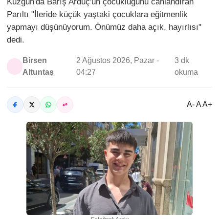
Kuzgun'da Barış Arduç'un çocukluğunu canlandıran
Parıltı "İleride küçük yaştaki çocuklara eğitmenlik
yapmayı düşünüyorum. Önümüz daha açık, hayırlısı"
dedi.
Birsen
2 Ağustos 2026, Pazar -
3 dk
Altuntaş
04:27
okuma
A- A A+