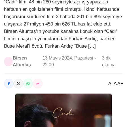
“Cadı” filmi 48 bin 280 seyirciyle açılış yaparak o
haftanın en çok izlenen filmi olmuştu. İkinci haftasında
başarısını sürdüren film 3 haftada 201 bin 895 seyirciye
ulaşarak 27 milyon 450 bin 626 TL hasılat elde etti.
Birsen Altuntaş’ın youtube kanalına konuk olan “Cadı”
filminin başrol oyuncularından Furkan Andıç, partneri
Buse Meral’i övdü. Furkan Andıç “Buse […]
Birsen
13 Mayıs 2024, Pazartesi -
3 dk
Altuntaş
22:09
okuma
A- A A+