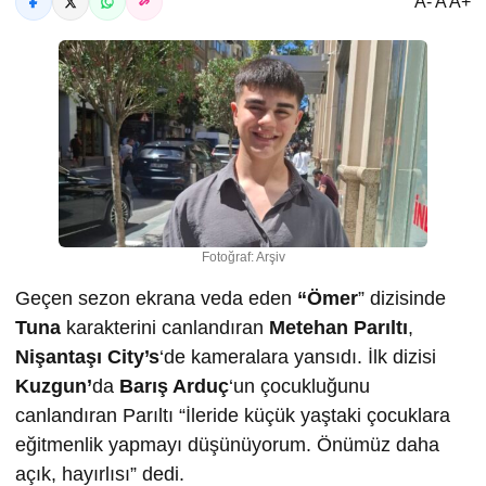
A- A A+
Fotoğraf: Arşiv
Geçen sezon ekrana veda eden
“Ömer
” dizisinde
Tuna
karakterini canlandıran
Metehan Parıltı
,
Nişantaşı City’s
‘de kameralara yansıdı. İlk dizisi
Kuzgun’
da
Barış Arduç
‘un çocukluğunu
canlandıran Parıltı “İleride küçük yaştaki çocuklara
eğitmenlik yapmayı düşünüyorum. Önümüz daha
açık, hayırlısı” dedi.