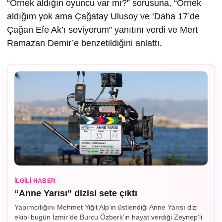
“Örnek aldığın oyuncu var mı?” sorusuna, “Örnek
aldığım yok ama Çağatay Ulusoy ve ‘Daha 17’de
Çağan Efe Ak’ı seviyorum” yanıtını verdi ve Mert
Ramazan Demir’e benzetildiğini anlattı.
İLGILI HABER
“Anne Yarısı” dizisi sete çıktı
Yapımcılığını Mehmet Yiğit Alp’in üstlendiği Anne Yarısı dizi
ekibi bugün İzmir’de Burcu Özberk’in hayat verdiği Zeynep’li