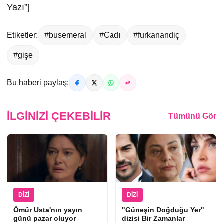
Yazı”]
Etiketler:
#busemeral
#Cadı
#furkanandiç
#gişe
Bu haberi paylaş:
İLGINIZI ÇEKEBILIR
Tümünü Gör
DIZI
DIZI
Ömür Usta'nın yayın
"Güneşin Doğduğu Yer"
günü pazar oluyor
dizisi Bir Zamanlar