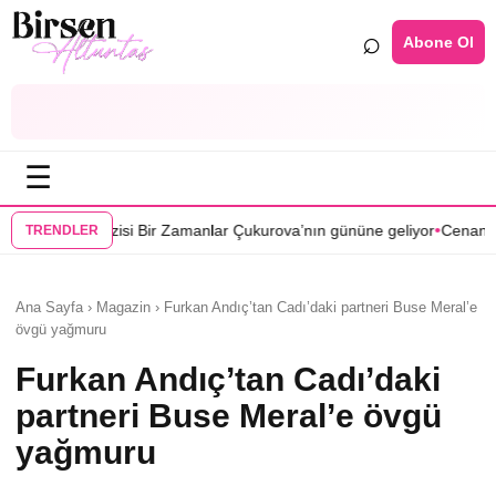
⌕
Abone Ol
☰
•
Bir Zamanlar Çukurova’nın gününe geliyor
Cenan Çamyurdu Karakuyu 
TRENDLER
Ana Sayfa › Magazin › Furkan Andıç’tan Cadı’daki partneri Buse Meral’e
övgü yağmuru
Furkan Andıç’tan Cadı’daki
partneri Buse Meral’e övgü
yağmuru