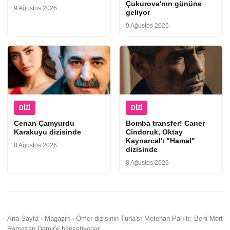
Çukurova'nın gününe
9 Ağustos 2026
geliyor
9 Ağustos 2026
DIZI
DIZI
Cenan Çamyurdu
Bomba transfer! Caner
Karakuyu dizisinde
Cindoruk, Oktay
Kaynarcal'ı "Hamal"
8 Ağustos 2026
dizisinde
8 Ağustos 2026
Ana Sayfa › Magazin › Ömer dizisinin Tuna'sı Metehan Parıltı: Beni Mert
Ramazan Demir'e benzetiyorlar