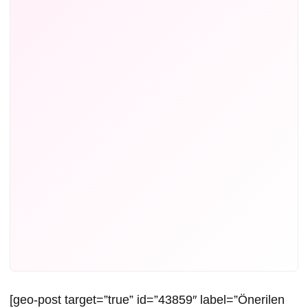
[geo-post target=”true” id=”43859″ label=”Önerilen