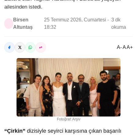
ailesinden istedi.
Birsen
25 Temmuz 2026, Cumartesi -
3 dk
Altuntaş
18:32
okuma
A- A A+
Fotoğraf: Arşiv
“Çirkin”
dizisiyle seyirci karşısına çıkan başarılı