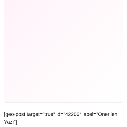
[geo-post target=”true” id=”42206″ label=”Önerilen
Yazı”]