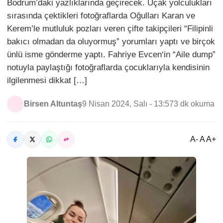
Bodrum’daki yazlıklarında geçirecek. Uçak yolculukları
sırasında çektikleri fotoğraflarda Oğulları Karan ve
Kerem’le mutluluk pozları veren çifte takipçileri “Filipinli
bakıcı olmadan da oluyormuş” yorumları yaptı ve birçok
ünlü isme gönderme yaptı. Fahriye Evcen‘in “Aile dump”
notuyla paylaştığı fotoğraflarda çocuklarıyla kendisinin
ilgilenmesi dikkat […]
Birsen Altuntaş
9 Nisan 2024, Salı - 13:57
3 dk okuma
A- A A+