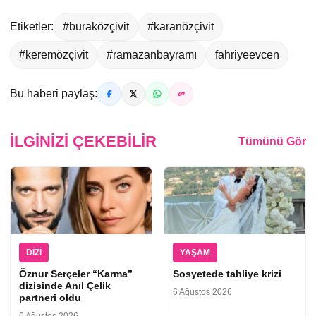
Etiketler:
#buraközçivit
#karanözçivit
#keremözçivit
#ramazanbayramı
fahriyeevcen
Bu haberi paylaş:
İLGINIZI ÇEKEBILIR
Tümünü Gör
DIZI
YAŞAM
Öznur Serçeler “Karma”
Sosyetede tahliye krizi
dizisinde Anıl Çelik
6 Ağustos 2026
partneri oldu