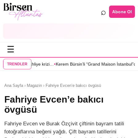
⌕
Abone Ol
☰
•
rizi…
Kerem Bürsin’li “Grand Maison İstanbul”dan Sıla Türkoğlu’na tekli
TRENDLER
Ana Sayfa › Magazin › Fahriye Evcen’e bakıcı övgüsü
Fahriye Evcen’e bakıcı
övgüsü
Fahriye Evcen ve Burak Özçivit çiftinin bayram tatili
fotoğraflarına beğeni yağdı. Çift bayram tatillerini