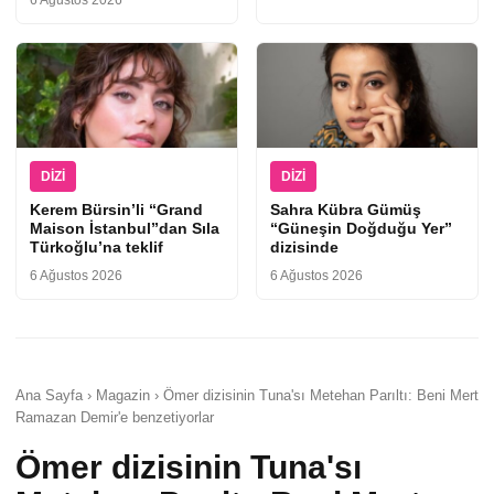
6 Ağustos 2026
DIZI
DIZI
Kerem Bürsin’li “Grand
Sahra Kübra Gümüş
Maison İstanbul”dan Sıla
“Güneşin Doğduğu Yer”
Türkoğlu’na teklif
dizisinde
6 Ağustos 2026
6 Ağustos 2026
Ana Sayfa › Magazin › Ömer dizisinin Tuna'sı Metehan Parıltı: Beni Mert
Ramazan Demir'e benzetiyorlar
Ömer dizisinin Tuna'sı