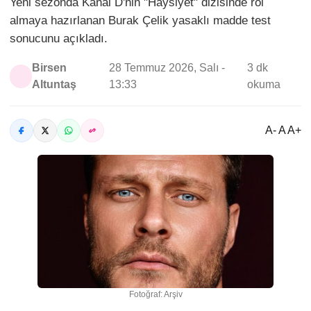
Yeni sezonda Kanal D'nin "Haysiyet" dizisinde rol
almaya hazırlanan Burak Çelik yasaklı madde test
sonucunu açıkladı.
Birsen
28 Temmuz 2026, Salı -
3 dk
Altuntaş
13:33
okuma
A- A A+
Fotoğraf: Arşiv