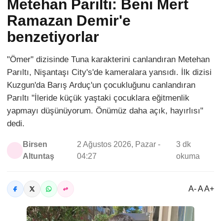
Metehan Parıltı: Beni Mert
Ramazan Demir'e
benzetiyorlar
"Ömer" dizisinde Tuna karakterini canlandıran Metehan
Parıltı, Nişantaşı City's'de kameralara yansıdı. İlk dizisi
Kuzgun'da Barış Arduç'un çocukluğunu canlandıran
Parıltı "İleride küçük yaştaki çocuklara eğitmenlik
yapmayı düşünüyorum. Önümüz daha açık, hayırlısı"
dedi.
Birsen
2 Ağustos 2026, Pazar -
3 dk
Altuntaş
04:27
okuma
A- A A+