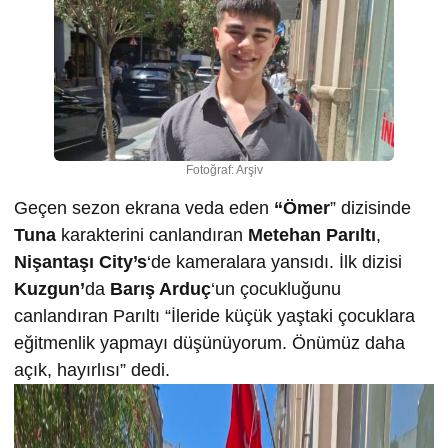
Fotoğraf: Arşiv
Geçen sezon ekrana veda eden
“Ömer
” dizisinde
Tuna
karakterini canlandıran
Metehan Parıltı
,
Nişantaşı City’s
‘de kameralara yansıdı. İlk dizisi
Kuzgun’
da
Barış Arduç
‘un çocukluğunu
canlandıran Parıltı “İleride küçük yaştaki çocuklara
eğitmenlik yapmayı düşünüyorum. Önümüz daha
açık, hayırlısı” dedi.