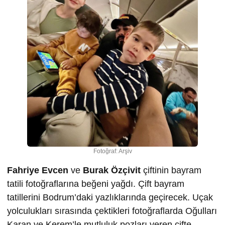
Fotoğraf: Arşiv
Fahriye Evcen
ve
Burak Özçivit
çiftinin bayram
tatili fotoğraflarına beğeni yağdı. Çift bayram
tatillerini Bodrum’daki yazlıklarında geçirecek. Uçak
yolculukları sırasında çektikleri fotoğraflarda Oğulları
Karan ve Kerem’le mutluluk pozları veren çifte