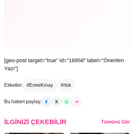
[geo-post target=”true” id=”18958″ label=”Önerilen
Yazı”]
Etiketler:
#EmreKınay
#rtük
Bu haberi paylaş:
İLGINIZI ÇEKEBILIR
Tümünü Gör