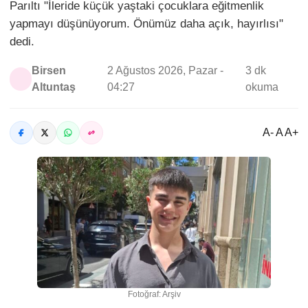
Parıltı "İleride küçük yaştaki çocuklara eğitmenlik
yapmayı düşünüyorum. Önümüz daha açık, hayırlısı"
dedi.
Birsen
2 Ağustos 2026, Pazar -
3 dk
Altuntaş
04:27
okuma
A- A A+
Fotoğraf: Arşiv