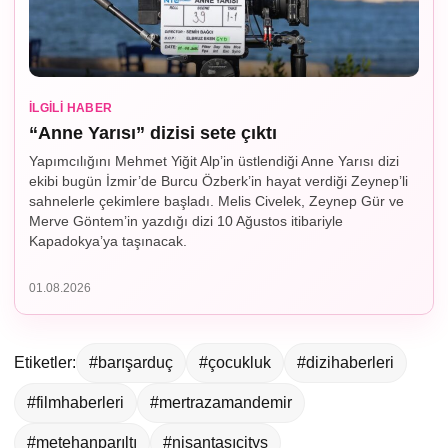
İLGILI HABER
“Anne Yarısı” dizisi sete çıktı
Yapımcılığını Mehmet Yiğit Alp’in üstlendiği Anne Yarısı dizi
ekibi bugün İzmir’de Burcu Özberk’in hayat verdiği Zeynep’li
sahnelerle çekimlere başladı. Melis Civelek, Zeynep Gür ve
Merve Göntem’in yazdığı dizi 10 Ağustos itibariyle
Kapadokya’ya taşınacak.
01.08.2026
Etiketler:
#barışarduç
#çocukluk
#dizihaberleri
#filmhaberleri
#mertrazamandemir
#metehanparıltı
#nişantaşıcitys