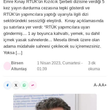
Emre Kınay RTÜK’ün Kızılcık Şerbeti dizisine verdiği 5
kez yayın durdurma cezasına tepki gösterdi ve
RTÜK’ün yapımcılara yaptığı uyarıyla ilgili dizi
sektöründeki sessizliği eleştirdi. Kınay açıklamasında
şu satırlara yer verdi: “RTÜK yapımcılara uyarı
göndermiş… 1 ay boyunca kahvaltı, yemek, su dahil
içmek yasak sahnelerde… Mesela ölmek üzere olan
adama müdahale sahnesi çekilecek su içiremezsiniz.
Yoksa […]
Birsen
1 Nisan 2023, Cumartesi -
3 dk
Altuntaş
01:39
okuma
A- A A+