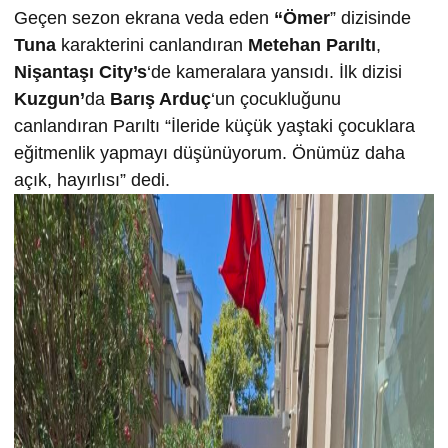
Geçen sezon ekrana veda eden
“Ömer
” dizisinde
Tuna
karakterini canlandıran
Metehan Parıltı
,
Nişantaşı City’s
‘de kameralara yansıdı. İlk dizisi
Kuzgun’
da
Barış Arduç
‘un çocukluğunu
canlandıran Parıltı “İleride küçük yaştaki çocuklara
eğitmenlik yapmayı düşünüyorum. Önümüz daha
açık, hayırlısı” dedi.