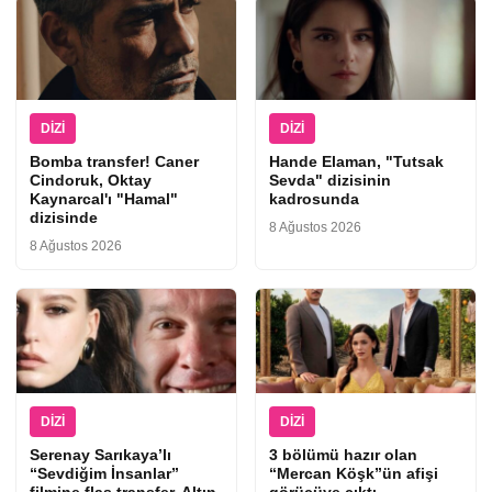
DIZI
DIZI
Bomba transfer! Caner
Hande Elaman, "Tutsak
Cindoruk, Oktay
Sevda" dizisinin
Kaynarcal'ı "Hamal"
kadrosunda
dizisinde
8 Ağustos 2026
8 Ağustos 2026
DIZI
DIZI
Serenay Sarıkaya’lı
3 bölümü hazır olan
“Sevdiğim İnsanlar”
“Mercan Köşk”ün afişi
filmine flaş transfer, Altın
görücüye çıktı