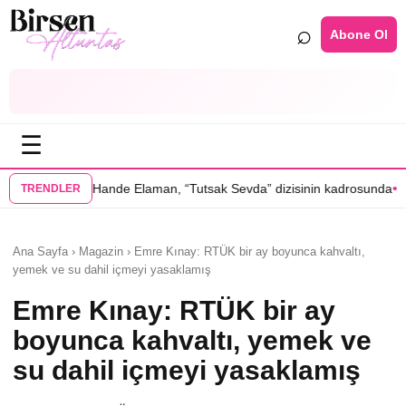
⌕
Abone Ol
☰
•
e Elaman, “Tutsak Sevda” dizisinin kadrosunda
Serenay Sarıkaya’lı “Se
TRENDLER
Ana Sayfa › Magazin › Emre Kınay: RTÜK bir ay boyunca kahvaltı,
yemek ve su dahil içmeyi yasaklamış
Emre Kınay: RTÜK bir ay
boyunca kahvaltı, yemek ve
su dahil içmeyi yasaklamış