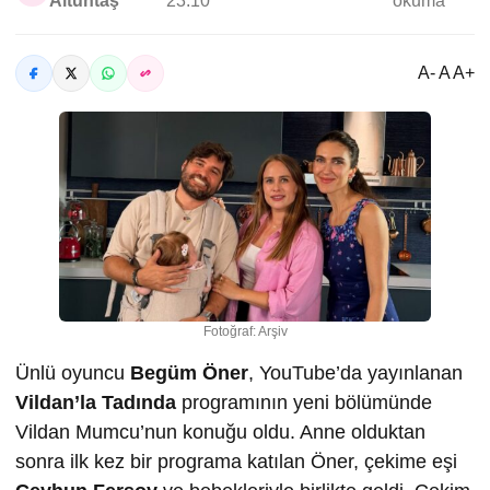
Altuntaş
23:10
okuma
A- A A+
Fotoğraf: Arşiv
Ünlü oyuncu
Begüm Öner
, YouTube’da yayınlanan
Vildan’la Tadında
programının yeni bölümünde
Vildan Mumcu’nun konuğu oldu. Anne olduktan
sonra ilk kez bir programa katılan Öner, çekime eşi