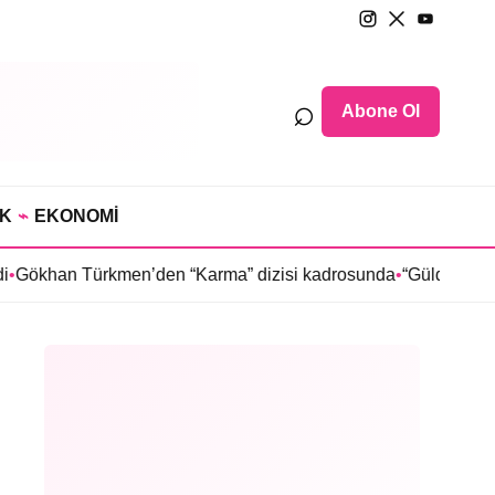
⌕
Abone Ol
IK
⌁
EKONOMİ
ürkmen’den “Karma” dizisi kadrosunda
•
“Güldür Güldür Show”un 