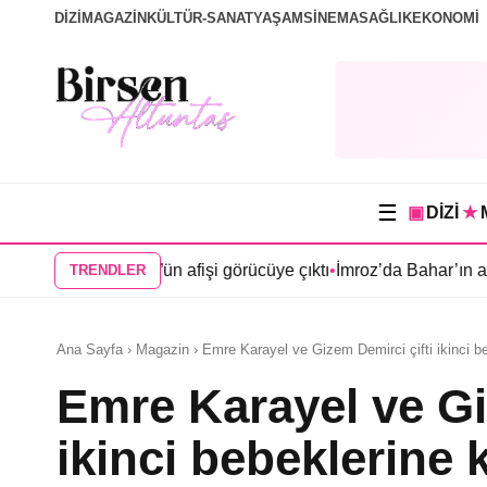
DİZİ
MAGAZİN
KÜLTÜR-SANAT
YAŞAM
SİNEMA
SAĞLIK
EKONOMİ
☰
▣
DİZİ
★
an Köşk”ün afişi görücüye çıktı
•
İmroz’da Bahar’ın afişi yayınla
TRENDLER
Ana Sayfa › Magazin › Emre Karayel ve Gizem Demirci çifti ikinci b
Emre Karayel ve Gi
ikinci bebeklerine