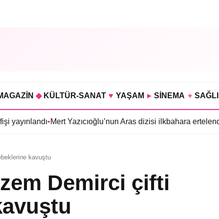
MAGAZİN
◆
KÜLTÜR-SANAT
♥
YAŞAM
▸
SİNEMA
+
SAĞL
ndı
•
Mert Yazıcıoğlu’nun Aras dizisi ilkbahara ertelendi
•
Gökhan T
ebeklerine kavuştu
zem Demirci çifti
 kavuştu