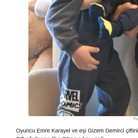
Fo
Oyuncu Emre Karayel ve eşi Gizem Demirci çiftinin