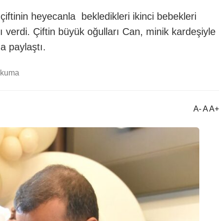
tinin heyecanla bekledikleri ikinci bebekleri
ı verdi. Çiftin büyük oğulları Can, minik kardeşiyle
a paylaştı.
okuma
A- A A+