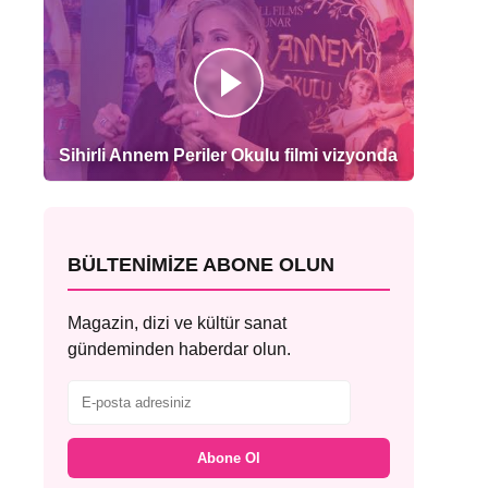
Sihirli Annem Periler Okulu filmi vizyonda
BÜLTENIMIZE ABONE OLUN
Magazin, dizi ve kültür sanat
gündeminden haberdar olun.
Abone Ol