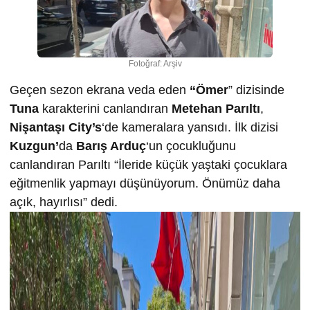
Fotoğraf: Arşiv
Geçen sezon ekrana veda eden
“Ömer
” dizisinde
Tuna
karakterini canlandıran
Metehan Parıltı
,
Nişantaşı City’s
‘de kameralara yansıdı. İlk dizisi
Kuzgun’
da
Barış Arduç
‘un çocukluğunu
canlandıran Parıltı “İleride küçük yaştaki çocuklara
eğitmenlik yapmayı düşünüyorum. Önümüz daha
açık, hayırlısı” dedi.