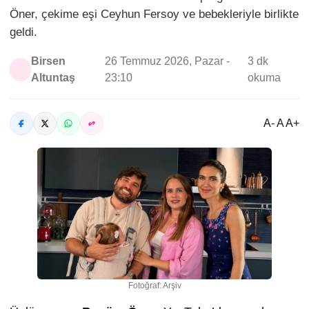
Öner, çekime eşi Ceyhun Fersoy ve bebekleriyle birlikte
geldi.
Birsen
26 Temmuz 2026, Pazar -
3 dk
Altuntaş
23:10
okuma
A- A A+
Fotoğraf: Arşiv