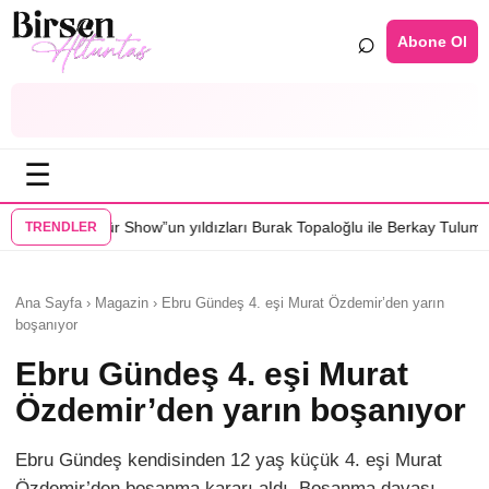
⌕
Abone Ol
☰
r Show”un yıldızları Burak Topaloğlu ile Berkay Tulumbacı “Ecünni” fil
TRENDLER
Ana Sayfa › Magazin › Ebru Gündeş 4. eşi Murat Özdemir’den yarın
boşanıyor
Ebru Gündeş 4. eşi Murat
Özdemir’den yarın boşanıyor
Ebru Gündeş kendisinden 12 yaş küçük 4. eşi Murat
Özdemir’den boşanma kararı aldı. Boşanma davası