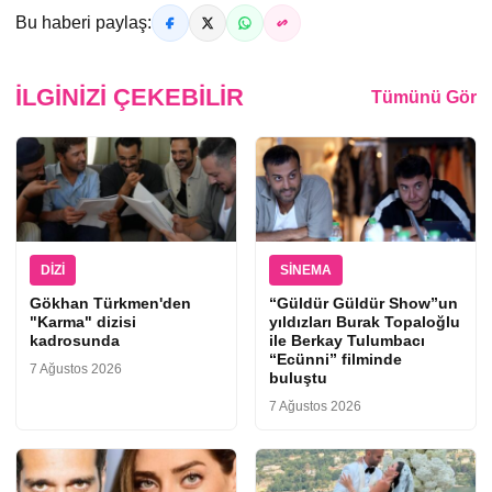
Bu haberi paylaş:
İLGINIZI ÇEKEBILIR
Tümünü Gör
DIZI
SINEMA
Gökhan Türkmen'den
“Güldür Güldür Show”un
"Karma" dizisi
yıldızları Burak Topaloğlu
kadrosunda
ile Berkay Tulumbacı
“Ecünni” filminde
7 Ağustos 2026
buluştu
7 Ağustos 2026