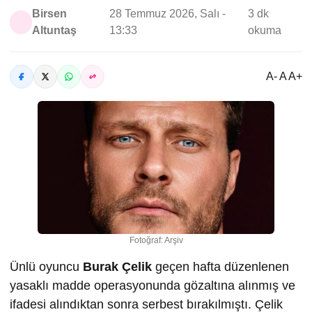
Birsen
28 Temmuz 2026, Salı -
3 dk
Altuntaş
13:33
okuma
A- A A+
Fotoğraf: Arşiv
Ünlü oyuncu
Burak Çelik
geçen hafta düzenlenen
yasaklı madde operasyonunda gözaltına alınmış ve
ifadesi alındıktan sonra serbest bırakılmıştı. Çelik