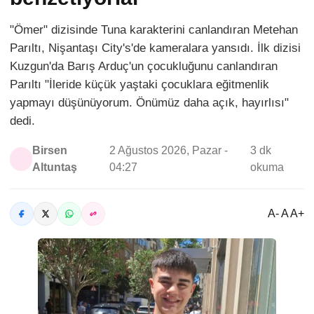
"Ömer" dizisinde Tuna karakterini canlandıran Metehan
Parıltı, Nişantaşı City's'de kameralara yansıdı. İlk dizisi
Kuzgun'da Barış Arduç'un çocukluğunu canlandıran
Parıltı "İleride küçük yaştaki çocuklara eğitmenlik
yapmayı düşünüyorum. Önümüz daha açık, hayırlısı"
dedi.
Birsen
2 Ağustos 2026, Pazar -
3 dk
Altuntaş
04:27
okuma
A- A A+