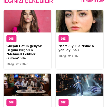
İLGINIZI ÇEKEBILIR
Tümünü Gör
DIZI
DIZI
Gülşah Hatun geliyor!
“Karakuyu” dizisine 5
Begüm Birgören
yeni oyuncu
“Mehmed Fetihler
10 Ağustos 2026
Sultanı”nda
10 Ağustos 2026
DIZI
DIZI