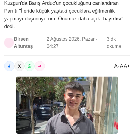
Kuzgun'da Barış Arduç'un çocukluğunu canlandıran
Parıltı "İleride küçük yaştaki çocuklara eğitmenlik
yapmayı düşünüyorum. Önümüz daha açık, hayırlısı"
dedi.
Birsen
2 Ağustos 2026, Pazar -
3 dk
Altuntaş
04:27
okuma
A- A A+