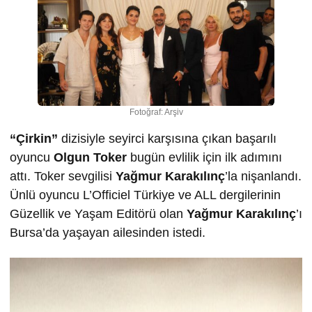
Fotoğraf: Arşiv
“Çirkin”
dizisiyle seyirci karşısına çıkan başarılı
oyuncu
Olgun
Toker
bugün evlilik için ilk adımını
attı. Toker sevgilisi
Ya
ğ
mur Karakılınç
’la nişanlandı.
Ünlü oyuncu L’Officiel Türkiye ve ALL dergilerinin
Güzellik ve Yaşam Editörü olan
Yağmur Karakılınç
’ı
Bursa’da yaşayan ailesinden istedi.