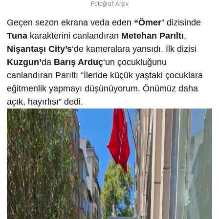
Fotoğraf: Arşiv
Geçen sezon ekrana veda eden
“Ömer
” dizisinde
Tuna
karakterini canlandıran
Metehan Parıltı
,
Nişantaşı City’s
‘de kameralara yansıdı. İlk dizisi
Kuzgun’
da
Barış Arduç
‘un çocukluğunu
canlandıran Parıltı “İleride küçük yaştaki çocuklara
eğitmenlik yapmayı düşünüyorum. Önümüz daha
açık, hayırlısı” dedi.