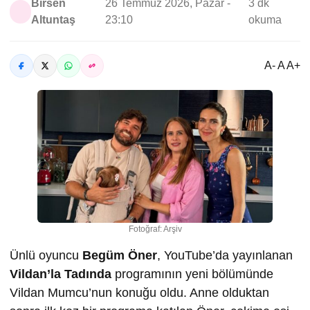
Birsen
26 Temmuz 2026, Pazar -
3 dk
Altuntaş
23:10
okuma
A- A A+
Fotoğraf: Arşiv
Ünlü oyuncu
Begüm Öner
, YouTube’da yayınlanan
Vildan’la Tadında
programının yeni bölümünde
Vildan Mumcu’nun konuğu oldu. Anne olduktan