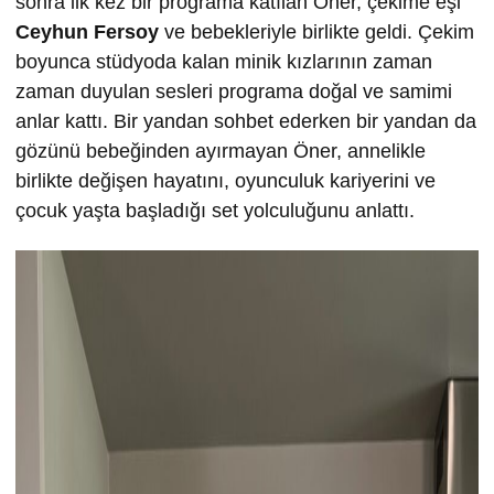
sonra ilk kez bir programa katılan Öner, çekime eşi
Ceyhun Fersoy
ve bebekleriyle birlikte geldi. Çekim
boyunca stüdyoda kalan minik kızlarının zaman
zaman duyulan sesleri programa doğal ve samimi
anlar kattı. Bir yandan sohbet ederken bir yandan da
gözünü bebeğinden ayırmayan Öner, annelikle
birlikte değişen hayatını, oyunculuk kariyerini ve
çocuk yaşta başladığı set yolculuğunu anlattı.