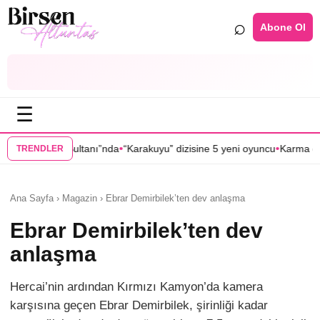
⌕
Abone Ol
☰
•
•
tanı”nda
“Karakuyu” dizisine 5 yeni oyuncu
Karma dizisinin başrol oyu
TRENDLER
Ana Sayfa › Magazin › Ebrar Demirbilek’ten dev anlaşma
Ebrar Demirbilek’ten dev
anlaşma
Hercai’nin ardından Kırmızı Kamyon’da kamera
karşısına geçen Ebrar Demirbilek, şirinliği kadar