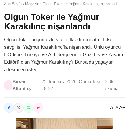
Ana Sayfa › Magazin › Olgun Toker ile Yağmur Karakılınç nişanlandı
Olgun Toker ile Yağmur
Karakılınç nişanlandı
Olgun Toker bugün evlilik için ilk adımını attı. Toker
sevgilisi Yağmur Karakılınç’la nişanlandı. Ünlü oyuncu
L’Officiel Türkiye ve ALL dergilerinin Güzellik ve Yaşam
Editörü olan Yağmur Karakılınç’ı Bursa’da yaşayan
ailesinden istedi.
Birsen
25 Temmuz 2026, Cumartesi -
3 dk
Altuntaş
18:32
okuma
A- A A+