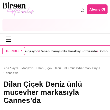
⌕
Abone Ol
☰
•
•
iyor
Cenan Çamyurdu Karakuyu dizisinde
Bomba transfer! Caner Cindo
TRENDLER
Ana Sayfa › Magazin › Dilan Çiçek Deniz ünlü mücevher markasıyla
Cannes’da
Dilan Çiçek Deniz ünlü
mücevher markasıyla
Cannes’da