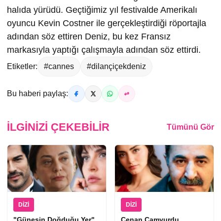
halıda yürüdü. Geçtiğimiz yıl festivalde Amerikalı
oyuncu Kevin Costner ile gerçekleştirdiği röportajla
adından söz ettiren Deniz, bu kez Fransız
markasıyla yaptığı çalışmayla adından söz ettirdi.
Etiketler:
#cannes
#dilançiçekdeniz
Bu haberi paylaş:
İLGINIZI ÇEKEBILIR
Tümünü Gör
DIZI
DIZI
"Güneşin Doğduğu Yer"
Cenan Çamyurdu