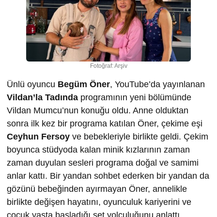
Fotoğraf: Arşiv
Ünlü oyuncu
Begüm Öner
, YouTube’da yayınlanan
Vildan’la Tadında
programının yeni bölümünde
Vildan Mumcu’nun konuğu oldu. Anne olduktan
sonra ilk kez bir programa katılan Öner, çekime eşi
Ceyhun Fersoy
ve bebekleriyle birlikte geldi. Çekim
boyunca stüdyoda kalan minik kızlarının zaman
zaman duyulan sesleri programa doğal ve samimi
anlar kattı. Bir yandan sohbet ederken bir yandan da
gözünü bebeğinden ayırmayan Öner, annelikle
birlikte değişen hayatını, oyunculuk kariyerini ve
çocuk yaşta başladığı set yolculuğunu anlattı.