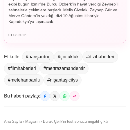
ekibi bugün İzmir’de Burcu Özberk’in hayat verdiği Zeynep’li
sahnelerle çekimlere başladı. Melis Civelek, Zeynep Gür ve
Merve Göntem’in yazdığı dizi 10 Ağustos itibariyle
Kapadokya’ya taşınacak.
01.08.2026
Etiketler:
#barışarduç
#çocukluk
#dizihaberleri
#filmhaberleri
#mertrazamandemir
#metehanparıltı
#nişantaşıcitys
Bu haberi paylaş:
Ana Sayfa › Magazin › Burak Çelik'in test sonucu negatif çıktı