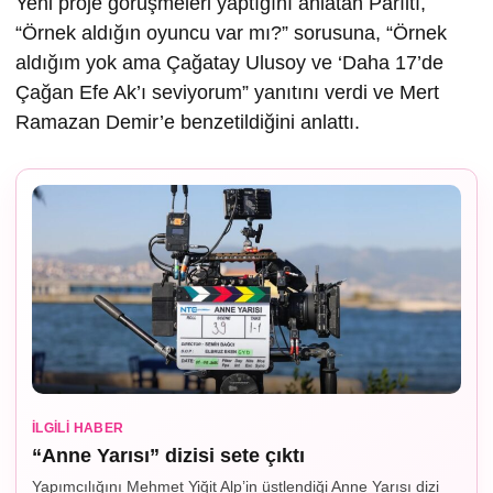
Yeni proje görüşmeleri yaptığını anlatan Parıltı,
“Örnek aldığın oyuncu var mı?” sorusuna, “Örnek
aldığım yok ama Çağatay Ulusoy ve ‘Daha 17’de
Çağan Efe Ak’ı seviyorum” yanıtını verdi ve Mert
Ramazan Demir’e benzetildiğini anlattı.
İLGILI HABER
“Anne Yarısı” dizisi sete çıktı
Yapımcılığını Mehmet Yiğit Alp’in üstlendiği Anne Yarısı dizi