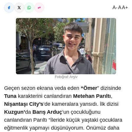
A- A A+
Fotoğraf: Arşiv
Geçen sezon ekrana veda eden
“Ömer
” dizisinde
Tuna
karakterini canlandıran
Metehan Parıltı
,
Nişantaşı City’s
‘de kameralara yansıdı. İlk dizisi
Kuzgun’
da
Barış Arduç
‘un çocukluğunu
canlandıran Parıltı “İleride küçük yaştaki çocuklara
eğitmenlik yapmayı düşünüyorum. Önümüz daha