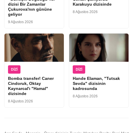
dizisi Bir Zamanlar
Karakuyu dizisinde
Çukurova'nın gününe
8 Ağustos 2026
geliyor
9 Ağustos 2026
DIZI
DIZI
Bomba transfer! Caner
Hande Elaman, "Tutsak
Cindoruk, Oktay
Sevda" dizisinin
Kaynarcal'ı "Hamal"
kadrosunda
dizisinde
8 Ağustos 2026
8 Ağustos 2026