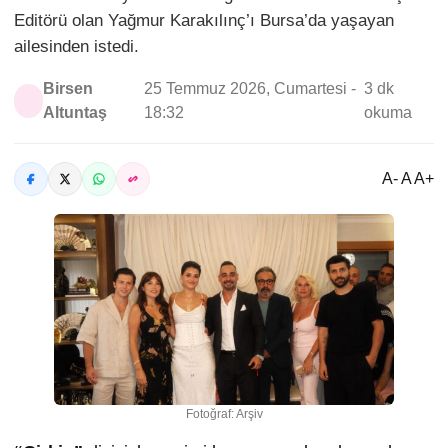
Editörü olan Yağmur Karakılınç’ı Bursa’da yaşayan
ailesinden istedi.
Birsen
25 Temmuz 2026, Cumartesi -
3 dk
Altuntaş
18:32
okuma
A- A A+
Fotoğraf: Arşiv