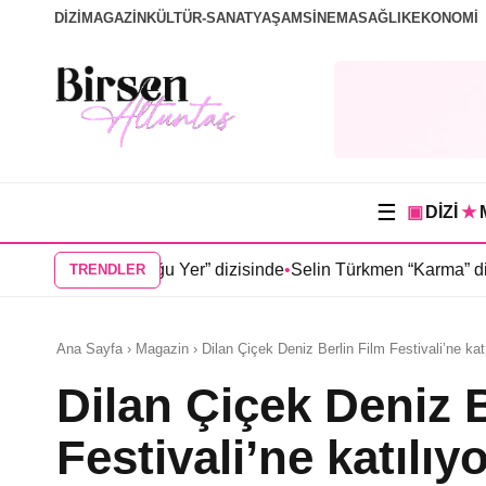
DİZİ
MAGAZİN
KÜLTÜR-SANAT
YAŞAM
SİNEMA
SAĞLIK
EKONOMİ
☰
▣
DİZİ
★
Doğduğu Yer” dizisinde
•
Selin Türkmen “Karma” dizisinde Serka
TRENDLER
Ana Sayfa › Magazin › Dilan Çiçek Deniz Berlin Film Festivali’ne katı
Dilan Çiçek Deniz B
Festivali’ne katılıy