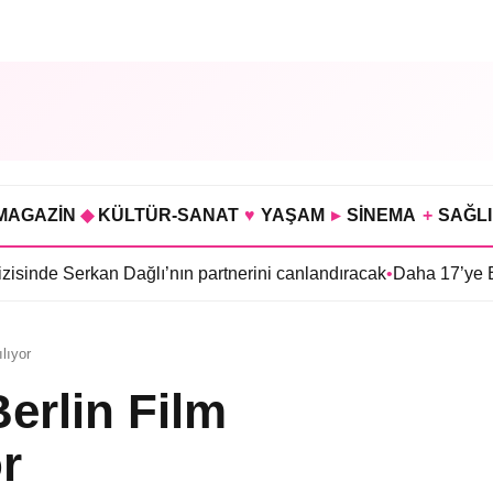
MAGAZİN
◆
KÜLTÜR-SANAT
♥
YAŞAM
▸
SİNEMA
+
SAĞL
n Dağlı’nın partnerini canlandıracak
•
Daha 17’ye Emir Sarıhan a
lıyor
erlin Film
or