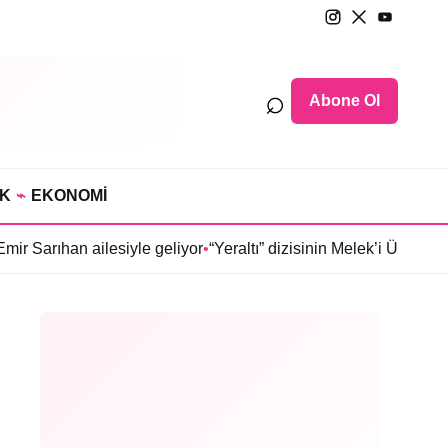
⌕
Abone Ol
IK
⌁
EKONOMİ
ilesiyle geliyor
•
“Yeraltı” dizisinin Melek’i Ülkü Hilal Çiftçi’ni