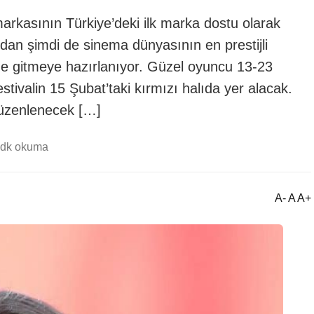
markasının Türkiye’deki ilk marka dostu olarak
ndan şimdi de sinema dünyasının en prestijli
li‘ne gitmeye hazırlanıyor. Güzel oyuncu 13-23
stivalin 15 Şubat’taki kırmızı halıda yer alacak.
düzenlenecek […]
 dk okuma
A- A A+