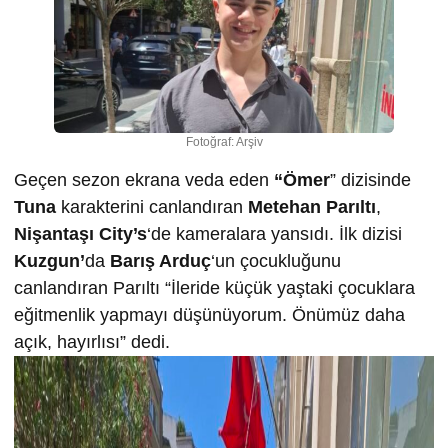
Fotoğraf: Arşiv
Geçen sezon ekrana veda eden
“Ömer
” dizisinde
Tuna
karakterini canlandıran
Metehan Parıltı
,
Nişantaşı City’s
‘de kameralara yansıdı. İlk dizisi
Kuzgun’
da
Barış Arduç
‘un çocukluğunu
canlandıran Parıltı “İleride küçük yaştaki çocuklara
eğitmenlik yapmayı düşünüyorum. Önümüz daha
açık, hayırlısı” dedi.