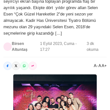
seyirciyi ekran başına toplayan programda flaş bir
ayrılık yaşandı. Ekipte dört yıldır görev allan Selen
Esen “Çok Güzel Hareketler 2”de yeni sezon yer
almayacak. Kadir Has Üniversitesi Tiyatro Bölümü
mezunu olan 29 yaşındaki Selen Esen, 2018’de
seçmelerine girip kazandığı […]
Birsen
1 Eylül 2023, Cuma -
3 dk
Altuntaş
17:27
okuma
A- A A+