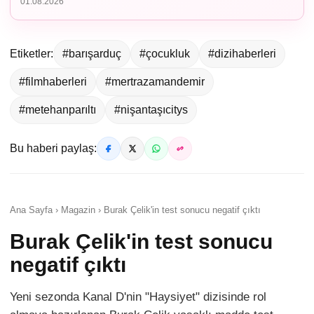
01.08.2026
Etiketler:
#barışarduç
#çocukluk
#dizihaberleri
#filmhaberleri
#mertrazamandemir
#metehanparıltı
#nişantaşıcitys
Bu haberi paylaş:
Ana Sayfa › Magazin › Burak Çelik'in test sonucu negatif çıktı
Burak Çelik'in test sonucu
negatif çıktı
Yeni sezonda Kanal D'nin "Haysiyet" dizisinde rol