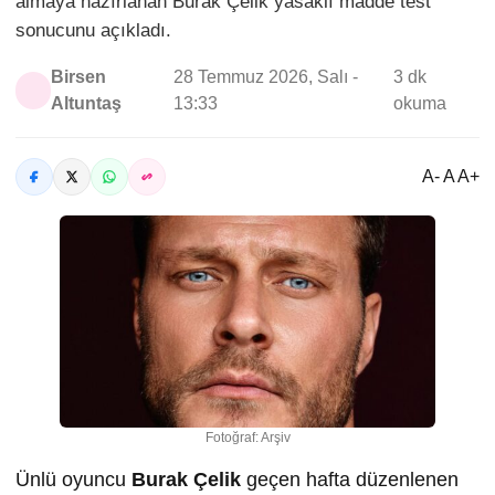
almaya hazırlanan Burak Çelik yasaklı madde test
sonucunu açıkladı.
Birsen
28 Temmuz 2026, Salı -
3 dk
Altuntaş
13:33
okuma
A- A A+
Fotoğraf: Arşiv
Ünlü oyuncu
Burak Çelik
geçen hafta düzenlenen