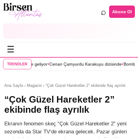
⌕
Abone Ol
☰
•
•
liyor
Cenan Çamyurdu Karakuyu dizisinde
Bomba transfer! Caner Cind
TRENDLER
Ana Sayfa › Magazin › “Çok Güzel Hareketler 2” ekibinde flaş ayrılık
“Çok Güzel Hareketler 2”
ekibinde flaş ayrılık
Ekranın fenomen skeç “Çok Güzel Hareketler 2” yeni
sezonda da Star TV‘de ekrana gelecek. Pazar günleri