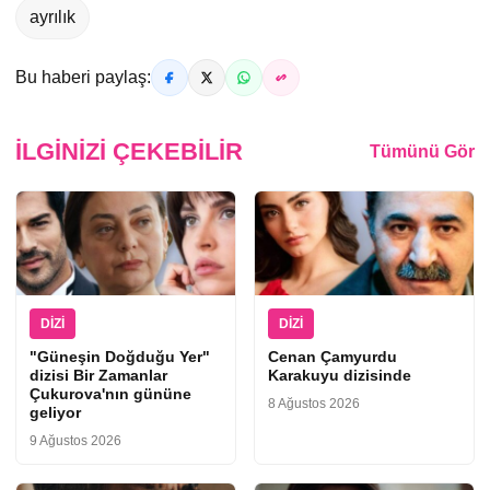
ayrılık
Bu haberi paylaş:
İLGINIZI ÇEKEBILIR
Tümünü Gör
DIZI
DIZI
"Güneşin Doğduğu Yer"
Cenan Çamyurdu
dizisi Bir Zamanlar
Karakuyu dizisinde
Çukurova'nın gününe
8 Ağustos 2026
geliyor
9 Ağustos 2026