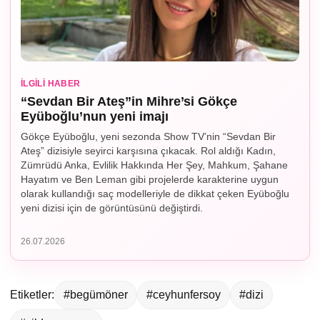
İLGILI HABER
“Sevdan Bir Ateş”in Mihre’si Gökçe
Eyüboğlu’nun yeni imajı
Gökçe Eyüboğlu, yeni sezonda Show TV’nin “Sevdan Bir
Ateş” dizisiyle seyirci karşısına çıkacak. Rol aldığı Kadın,
Zümrüdü Anka, Evlilik Hakkında Her Şey, Mahkum, Şahane
Hayatım ve Ben Leman gibi projelerde karakterine uygun
olarak kullandığı saç modelleriyle de dikkat çeken Eyüboğlu
yeni dizisi için de görüntüsünü değiştirdi.
26.07.2026
Etiketler:
#begümöner
#ceyhunfersoy
#dizi