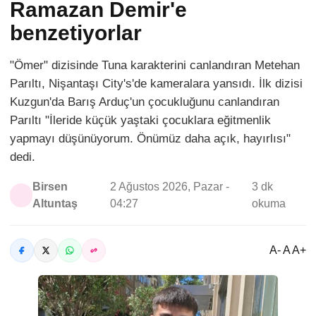
Ramazan Demir'e
benzetiyorlar
"Ömer" dizisinde Tuna karakterini canlandıran Metehan
Parıltı, Nişantaşı City's'de kameralara yansıdı. İlk dizisi
Kuzgun'da Barış Arduç'un çocukluğunu canlandıran
Parıltı "İleride küçük yaştaki çocuklara eğitmenlik
yapmayı düşünüyorum. Önümüz daha açık, hayırlısı"
dedi.
Birsen
2 Ağustos 2026, Pazar -
3 dk
Altuntaş
04:27
okuma
A- A A+