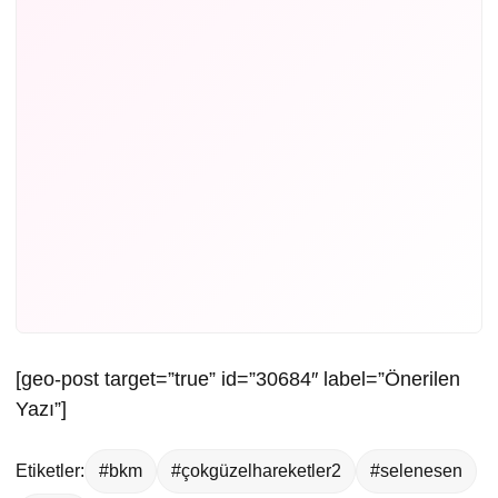
[geo-post target=”true” id=”30684″ label=”Önerilen
Yazı”]
Etiketler:
#bkm
#çokgüzelhareketler2
#selenesen