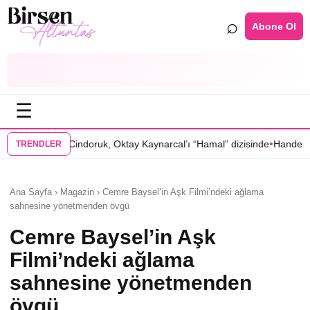
⌕
Abone Ol
☰
•
Cindoruk, Oktay Kaynarcal’ı “Hamal” dizisinde
Hande Elaman, “Tutsak
TRENDLER
Ana Sayfa › Magazin › Cemre Baysel’in Aşk Filmi’ndeki ağlama
sahnesine yönetmenden övgü
Cemre Baysel’in Aşk
Filmi’ndeki ağlama
sahnesine yönetmenden
övgü