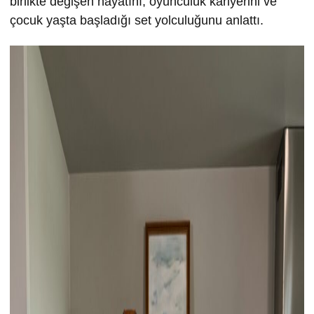
birlikte değişen hayatını, oyunculuk kariyerini ve
çocuk yaşta başladığı set yolculuğunu anlattı.