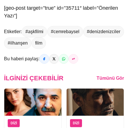
[geo-post target=”true” id=”35711″ label=”Önerilen
Yazı”]
Etiketler:
#aşkfilmi
#cemrebaysel
#denizdenizciler
#ilhanşen
film
Bu haberi paylaş:
İLGINIZI ÇEKEBILIR
Tümünü Gör
DIZI
DIZI