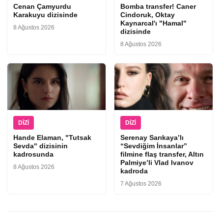
Cenan Çamyurdu
Bomba transfer! Caner
Karakuyu dizisinde
Cindoruk, Oktay
Kaynarcal'ı "Hamal"
8 Ağustos 2026
dizisinde
8 Ağustos 2026
DIZI
DIZI
Hande Elaman, "Tutsak
Serenay Sarıkaya’lı
Sevda" dizisinin
“Sevdiğim İnsanlar”
kadrosunda
filmine flaş transfer, Altın
Palmiye’li Vlad Ivanov
8 Ağustos 2026
kadroda
7 Ağustos 2026