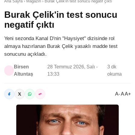
Ana Sayfa › Magazin › Burak Çelik'in test sonucu negatif çıktı
Burak Çelik'in test sonucu
negatif çıktı
Yeni sezonda Kanal D'nin "Haysiyet" dizisinde rol
almaya hazırlanan Burak Çelik yasaklı madde test
sonucunu açıkladı.
Birsen
28 Temmuz 2026, Salı -
3 dk
Altuntaş
13:33
okuma
A- A A+