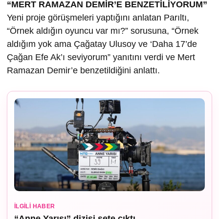
“MERT RAMAZAN DEMİR’E BENZETİLİYORUM”
Yeni proje görüşmeleri yaptığını anlatan Parıltı,
“Örnek aldığın oyuncu var mı?” sorusuna, “Örnek
aldığım yok ama Çağatay Ulusoy ve ‘Daha 17’de
Çağan Efe Ak’ı seviyorum” yanıtını verdi ve Mert
Ramazan Demir’e benzetildiğini anlattı.
İLGILI HABER
“Anne Yarısı” dizisi sete çıktı