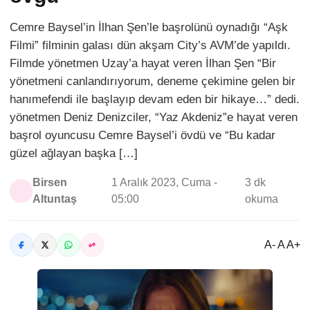
Cemre Baysel’in İlhan Şen’le başrolünü oynadığı “Aşk
Filmi” filminin galası dün akşam City’s AVM’de yapıldı.
Filmde yönetmen Uzay’a hayat veren İlhan Şen “Bir
yönetmeni canlandırıyorum, deneme çekimine gelen bir
hanımefendi ile başlayıp devam eden bir hikaye…” dedi.
yönetmen Deniz Denizciler, “Yaz Akdeniz”e hayat veren
başrol oyuncusu Cemre Baysel’i övdü ve “Bu kadar
güzel ağlayan başka […]
Birsen
1 Aralık 2023, Cuma -
3 dk
Altuntaş
05:00
okuma
A- A A+