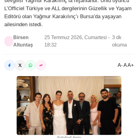
sevgilisi Yağmur Karakılınç’la nişanlandı. Ünlü oyuncu
L’Officiel Türkiye ve ALL dergilerinin Güzellik ve Yaşam
Editörü olan Yağmur Karakılınç’ı Bursa’da yaşayan
ailesinden istedi.
Birsen
25 Temmuz 2026, Cumartesi -
3 dk
Altuntaş
18:32
okuma
A- A A+
Fotoğraf: Arşiv