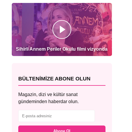
Sihirli Annem Periler Okulu filmi vizyonda
BÜLTENIMIZE ABONE OLUN
Magazin, dizi ve kültür sanat
gündeminden haberdar olun.
Abone Ol