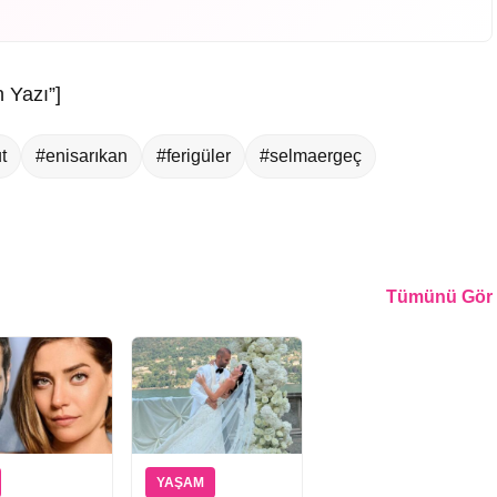
 Yazı”]
t
#enisarıkan
#ferigüler
#selmaergeç
Tümünü Gör
YAŞAM