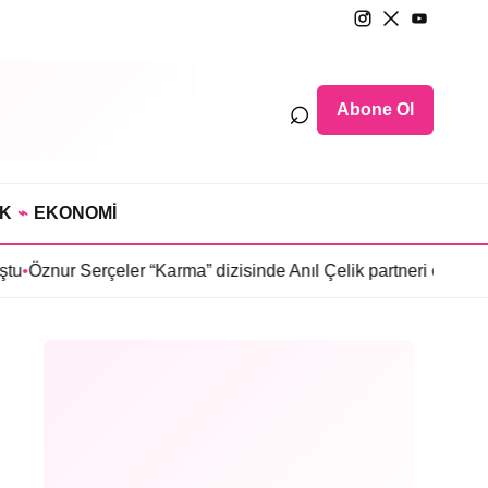
⌕
Abone Ol
IK
⌁
EKONOMİ
rçeler “Karma” dizisinde Anıl Çelik partneri oldu
•
Sosyetede tah