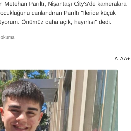
n Metehan Parıltı, Nişantaşı City's'de kameralara
çocukluğunu canlandıran Parıltı "İleride küçük
üyorum. Önümüz daha açık, hayırlısı" dedi.
k okuma
A- A A+