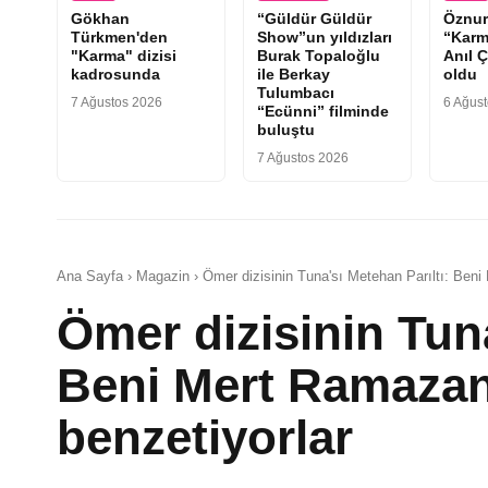
Gökhan
“Güldür Güldür
Öznur
Türkmen'den
Show”un yıldızları
“Karm
"Karma" dizisi
Burak Topaloğlu
Anıl Ç
kadrosunda
ile Berkay
oldu
Tulumbacı
7 Ağustos 2026
6 Ağus
“Ecünni” filminde
buluştu
7 Ağustos 2026
Ana Sayfa › Magazin › Ömer dizisinin Tuna'sı Metehan Parıltı: Beni
Ömer dizisinin Tuna
Beni Mert Ramazan
benzetiyorlar