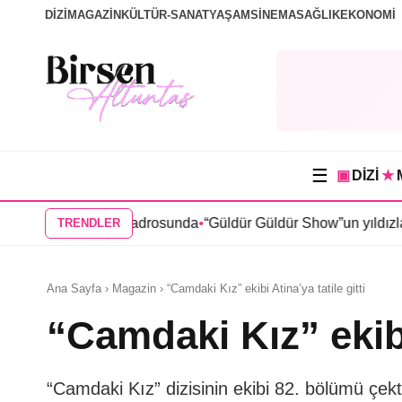
DİZİ
MAGAZİN
KÜLTÜR-SANAT
YAŞAM
SİNEMA
SAĞLIK
EKONOMİ
☰
▣
DİZİ
★
 dizisi kadrosunda
•
“Güldür Güldür Show”un yıldızları Burak To
TRENDLER
Ana Sayfa › Magazin › “Camdaki Kız” ekibi Atina’ya tatile gitti
“Camdaki Kız” ekibi 
“Camdaki Kız” dizisinin ekibi 82. bölümü çek