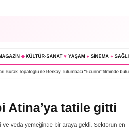
MAGAZİN
◆
KÜLTÜR-SANAT
♥
YAŞAM
▸
SİNEMA
+
SAĞL
paloğlu ile Berkay Tulumbacı “Ecünni” filminde buluştu
•
Öznur Se
Atina’ya tatile gitti
ti ve veda yemeğinde bir araya geldi. Sektörün en