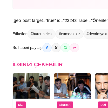
[geo-post target=”true” id=”23243″ label=”Önerilen
Etiketler:
#burcubiricik
#camdakikız
#devrimyaku
Bu haberi paylaş:
İLGINIZI ÇEKEBILIR
DIZI
SINEMA
DIZI