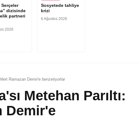
 Serçeler
Sosyetede tahliye
a” dizisinde
krizi
elik partneri
6 Ağustos 2026
tos 2026
 Mert Ramazan Demir'e benzetiyorlar
'sı Metehan Parıltı:
 Demir'e