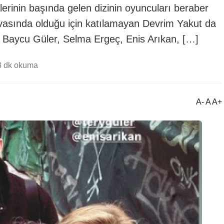
plerinin başında gelen dizinin oyuncuları beraber
rovasında olduğu için katılamayan Devrim Yakut da
Feri Baycu Güler, Selma Ergeç, Enis Arıkan, […]
3 dk okuma
A- A A+