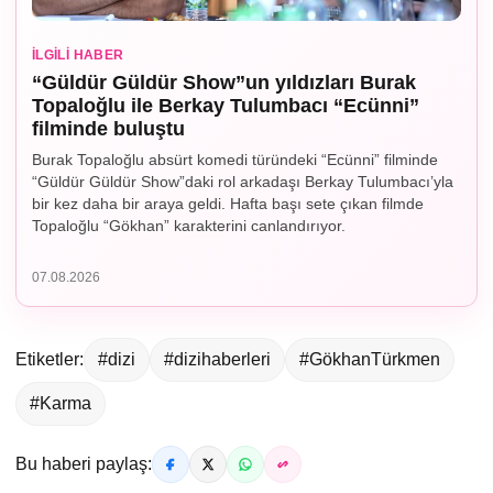
İLGILI HABER
“Güldür Güldür Show”un yıldızları Burak
Topaloğlu ile Berkay Tulumbacı “Ecünni”
filminde buluştu
Burak Topaloğlu absürt komedi türündeki “Ecünni” filminde
“Güldür Güldür Show”daki rol arkadaşı Berkay Tulumbacı’yla
bir kez daha bir araya geldi. Hafta başı sete çıkan filmde
Topaloğlu “Gökhan” karakterini canlandırıyor.
07.08.2026
Etiketler:
#dizi
#dizihaberleri
#GökhanTürkmen
#Karma
Bu haberi paylaş: