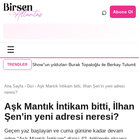
⌕
Abone Ol
☰
n yıldızları Burak Topaloğlu ile Berkay Tulumbacı “Ecünni” filminde bu
TRENDLER
Ana Sayfa › Dizi › Aşk Mantık İntikam bitti, İlhan Şen’in yeni adresi
neresi?
Aşk Mantık İntikam bitti, İlhan
Şen’in yeni adresi neresi?
Geçen yaz başlayan ve cuma gününe kadar devam
eden “Aşk Mantık İntikam” dizisi 42. bölümde ekrana