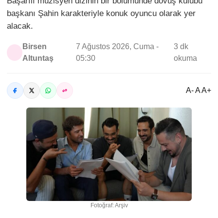
Başarılı müzisyen dizinin bir bölümünde dövüş kulübü
başkanı Şahin karakteriyle konuk oyuncu olarak yer
alacak.
Birsen
7 Ağustos 2026, Cuma -
3 dk
Altuntaş
05:30
okuma
A- A A+
Fotoğraf: Arşiv