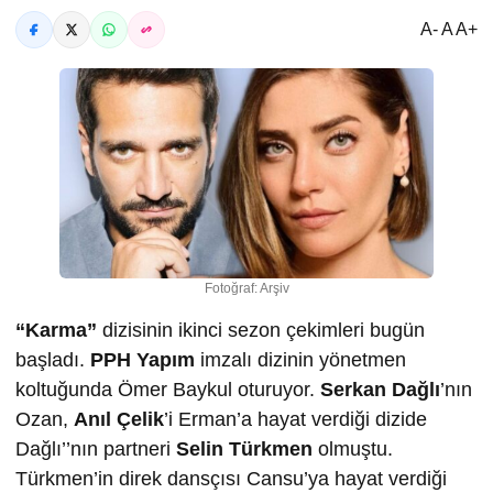
A- A A+
Fotoğraf: Arşiv
“Karma”
dizisinin ikinci sezon çekimleri bugün
başladı.
PPH Yapım
imzalı dizinin yönetmen
koltuğunda Ömer Baykul oturuyor.
Serkan Dağlı
’nın
Ozan,
Anıl Çelik
’i Erman’a hayat verdiği dizide
Dağlı’’nın partneri
Selin Türkmen
olmuştu.
Türkmen’in direk dansçısı Cansu’ya hayat verdiği