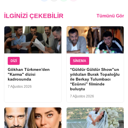
İLGINIZI ÇEKEBILIR
Tümünü Gör
DIZI
SINEMA
Gökhan Türkmen'den
“Güldür Güldür Show”un
"Karma" dizisi
yıldızları Burak Topaloğlu
kadrosunda
ile Berkay Tulumbacı
“Ecünni” filminde
7 Ağustos 2026
buluştu
7 Ağustos 2026