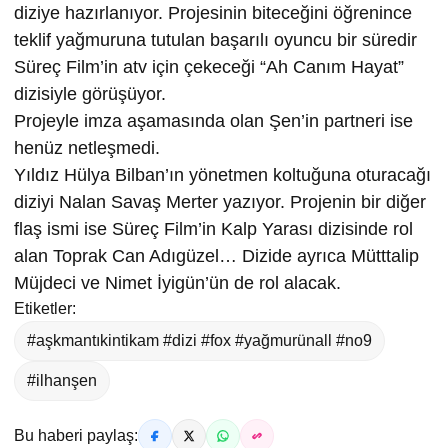
diziye hazırlanıyor. Projesinin biteceğini öğrenince
teklif yağmuruna tutulan başarılı oyuncu bir süredir
Süreç Film’in atv için çekeceği “Ah Canım Hayat”
dizisiyle görüşüyor.
Projeyle imza aşamasında olan Şen’in partneri ise
henüz netleşmedi.
Yıldız Hülya Bilban’ın yönetmen koltuğuna oturacağı
diziyi Nalan Savaş Merter yazıyor. Projenin bir diğer
flaş ismi ise Süreç Film’in Kalp Yarası dizisinde rol
alan Toprak Can Adıgüzel… Dizide ayrıca Mütttalip
Müjdeci ve Nimet İyigün’ün de rol alacak.
Etiketler:
#aşkmantıkintikam #dizi #fox #yağmurünall #no9
#ilhanşen
Bu haberi paylaş: