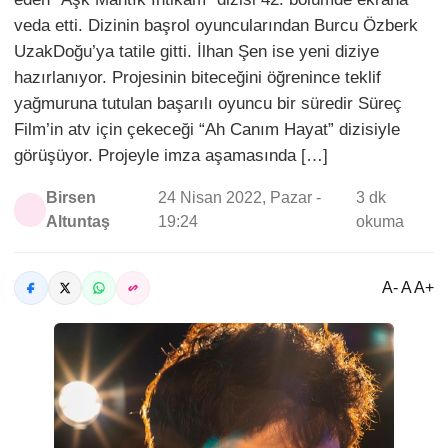
veda etti. Dizinin başrol oyuncularından Burcu Özberk
UzakDoğu’ya tatile gitti. İlhan Şen ise yeni diziye
hazırlanıyor. Projesinin biteceğini öğrenince teklif
yağmuruna tutulan başarılı oyuncu bir süredir Süreç
Film’in atv için çekeceği “Ah Canım Hayat” dizisiyle
görüşüyor. Projeyle imza aşamasında […]
Birsen
24 Nisan 2022, Pazar -
3 dk
Altuntaş
19:24
okuma
A- A A+