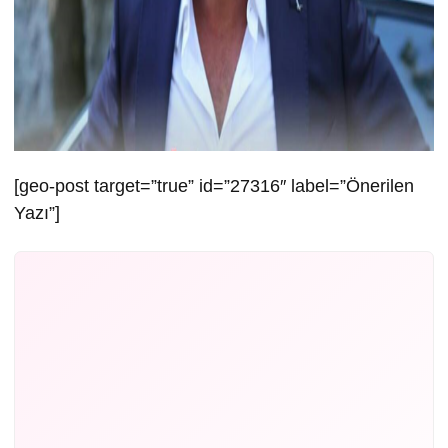
[geo-post target=”true” id=”27316″ label=”Önerilen
Yazı”]