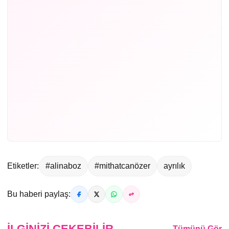
Etiketler:
#alinaboz
#mithatcanözer
ayrılık
Bu haberi paylaş:
İLGINIZI ÇEKEBILIR
Tümünü Gör