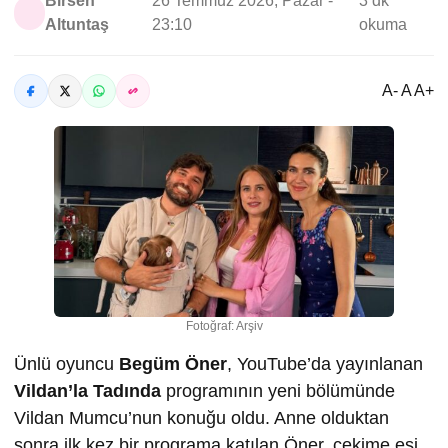
Birsen
26 Temmuz 2026, Pazar -
3 dk
Altuntaş
23:10
okuma
A- A A+
Fotoğraf: Arşiv
Ünlü oyuncu
Begüm Öner
, YouTube’da yayınlanan
Vildan’la Tadında
programının yeni bölümünde
Vildan Mumcu’nun konuğu oldu. Anne olduktan
sonra ilk kez bir programa katılan Öner, çekime eşi