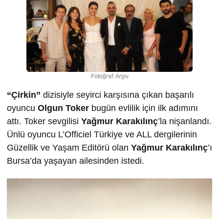
Fotoğraf: Arşiv
“Çirkin”
dizisiyle seyirci karşısına çıkan başarılı
oyuncu
Olgun
Toker
bugün evlilik için ilk adımını
attı. Toker sevgilisi
Ya
ğ
mur Karakılınç
’la nişanlandı.
Ünlü oyuncu L’Officiel Türkiye ve ALL dergilerinin
Güzellik ve Yaşam Editörü olan
Yağmur Karakılınç
’ı
Bursa’da yaşayan ailesinden istedi.