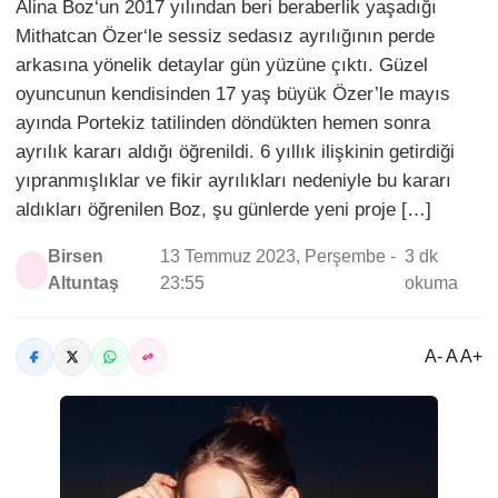
Alina Boz‘un 2017 yılından beri beraberlik yaşadığı
Mithatcan Özer‘le sessiz sedasız ayrılığının perde
arkasına yönelik detaylar gün yüzüne çıktı. Güzel
oyuncunun kendisinden 17 yaş büyük Özer’le mayıs
ayında Portekiz tatilinden döndükten hemen sonra
ayrılık kararı aldığı öğrenildi. 6 yıllık ilişkinin getirdiği
yıpranmışlıklar ve fikir ayrılıkları nedeniyle bu kararı
aldıkları öğrenilen Boz, şu günlerde yeni proje […]
Birsen
13 Temmuz 2023, Perşembe -
3 dk
Altuntaş
23:55
okuma
A- A A+