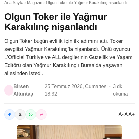
Ana Sayfa › Magazin › Olgun Toker ile Yağmur Karakılınç nişanlandı
Olgun Toker ile Yağmur
Karakılınç nişanlandı
Olgun Toker bugün evlilik için ilk adımını attı. Toker
sevgilisi Yağmur Karakılınç’la nişanlandı. Ünlü oyuncu
L’Officiel Türkiye ve ALL dergilerinin Güzellik ve Yaşam
Editörü olan Yağmur Karakılınç’ı Bursa’da yaşayan
ailesinden istedi.
Birsen
25 Temmuz 2026, Cumartesi -
3 dk
Altuntaş
18:32
okuma
A- A A+