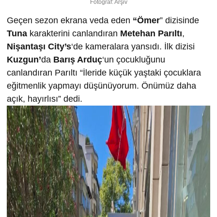
Fotoğraf: Arşiv
Geçen sezon ekrana veda eden
“Ömer
” dizisinde
Tuna
karakterini canlandıran
Metehan Parıltı
,
Nişantaşı City’s
‘de kameralara yansıdı. İlk dizisi
Kuzgun’
da
Barış Arduç
‘un çocukluğunu
canlandıran Parıltı “İleride küçük yaştaki çocuklara
eğitmenlik yapmayı düşünüyorum. Önümüz daha
açık, hayırlısı” dedi.