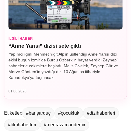
İLGILI HABER
“Anne Yarısı” dizisi sete çıktı
Yapımcılığını Mehmet Yiğit Alp’in üstlendiği Anne Yarısı dizi
ekibi bugün İzmir’de Burcu Özberk’in hayat verdiği Zeynep’li
sahnelerle çekimlere başladı. Melis Civelek, Zeynep Gür ve
Merve Göntem’in yazdığı dizi 10 Ağustos itibariyle
Kapadokya’ya taşınacak.
01.08.2026
Etiketler:
#barışarduç
#çocukluk
#dizihaberleri
#filmhaberleri
#mertrazamandemir