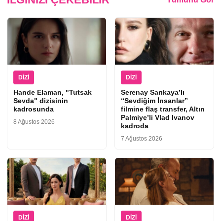
DIZI
DIZI
Hande Elaman, "Tutsak
Serenay Sarıkaya’lı
Sevda" dizisinin
“Sevdiğim İnsanlar”
kadrosunda
filmine flaş transfer, Altın
Palmiye’li Vlad Ivanov
8 Ağustos 2026
kadroda
7 Ağustos 2026
DIZI
DIZI