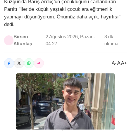
Kuzgun'da Barış Arduç'un çocukluğunu canlandıran
Parıltı "İleride küçük yaştaki çocuklara eğitmenlik
yapmayı düşünüyorum. Önümüz daha açık, hayırlısı"
dedi.
Birsen
2 Ağustos 2026, Pazar -
3 dk
Altuntaş
04:27
okuma
A- A A+