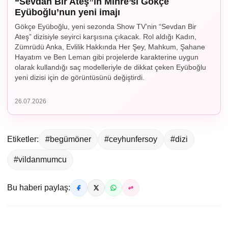
“Sevdan Bir Ateş”in Mihre’si Gökçe
Eyüboğlu’nun yeni imajı
Gökçe Eyüboğlu, yeni sezonda Show TV’nin “Sevdan Bir
Ateş” dizisiyle seyirci karşısına çıkacak. Rol aldığı Kadın,
Zümrüdü Anka, Evlilik Hakkında Her Şey, Mahkum, Şahane
Hayatım ve Ben Leman gibi projelerde karakterine uygun
olarak kullandığı saç modelleriyle de dikkat çeken Eyüboğlu
yeni dizisi için de görüntüsünü değiştirdi.
26.07.2026
Etiketler:
#begümöner
#ceyhunfersoy
#dizi
#vildanmumcu
Bu haberi paylaş: