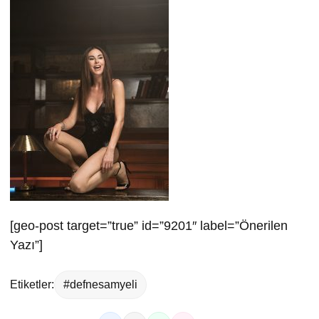
[geo-post target=”true” id=”9201″ label=”Önerilen
Yazı”]
Etiketler:
#defnesamyeli