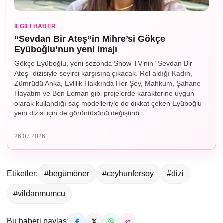
İLGILI HABER
“Sevdan Bir Ateş”in Mihre’si Gökçe
Eyüboğlu’nun yeni imajı
Gökçe Eyüboğlu, yeni sezonda Show TV’nin “Sevdan Bir
Ateş” dizisiyle seyirci karşısına çıkacak. Rol aldığı Kadın,
Zümrüdü Anka, Evlilik Hakkında Her Şey, Mahkum, Şahane
Hayatım ve Ben Leman gibi projelerde karakterine uygun
olarak kullandığı saç modelleriyle de dikkat çeken Eyüboğlu
yeni dizisi için de görüntüsünü değiştirdi.
26.07.2026
Etiketler:
#begümöner
#ceyhunfersoy
#dizi
#vildanmumcu
Bu haberi paylaş: