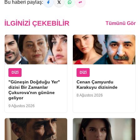
Bu haberi paylaş:
İLGINIZI ÇEKEBILIR
Tümünü Gör
DIZI
DIZI
"Güneşin Doğduğu Yer"
Cenan Çamyurdu
dizisi Bir Zamanlar
Karakuyu dizisinde
Çukurova'nın gününe
8 Ağustos 2026
geliyor
9 Ağustos 2026