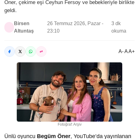
Öner, çekime eşi Ceyhun Fersoy ve bebekleriyle birlikte
geldi.
Birsen
26 Temmuz 2026, Pazar -
3 dk
Altuntaş
23:10
okuma
A- A A+
Fotoğraf: Arşiv
Ünlü oyuncu
Begüm Öner
, YouTube’da yayınlanan