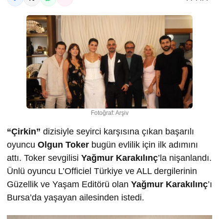
Fotoğraf: Arşiv
“Çirkin”
dizisiyle seyirci karşısına çıkan başarılı
oyuncu
Olgun
Toker
bugün evlilik için ilk adımını
attı. Toker sevgilisi
Ya
ğ
mur Karakılınç
’la nişanlandı.
Ünlü oyuncu L’Officiel Türkiye ve ALL dergilerinin
Güzellik ve Yaşam Editörü olan
Yağmur Karakılınç
’ı
Bursa’da yaşayan ailesinden istedi.