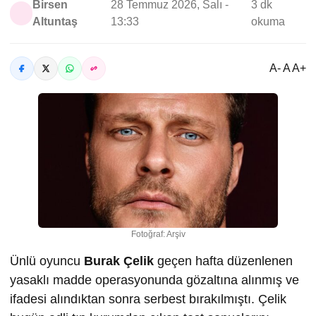
Birsen
28 Temmuz 2026, Salı -
3 dk
Altuntaş
13:33
okuma
A- A A+
Fotoğraf: Arşiv
Ünlü oyuncu
Burak Çelik
geçen hafta düzenlenen
yasaklı madde operasyonunda gözaltına alınmış ve
ifadesi alındıktan sonra serbest bırakılmıştı. Çelik