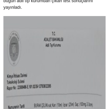
bugün adli tıp kurumdan çıkan test sonuçlarını
yayınladı.