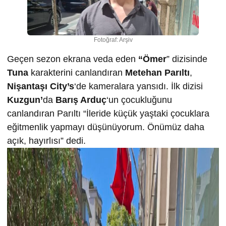
Fotoğraf: Arşiv
Geçen sezon ekrana veda eden
“Ömer
” dizisinde
Tuna
karakterini canlandıran
Metehan Parıltı
,
Nişantaşı City’s
‘de kameralara yansıdı. İlk dizisi
Kuzgun’
da
Barış Arduç
‘un çocukluğunu
canlandıran Parıltı “İleride küçük yaştaki çocuklara
eğitmenlik yapmayı düşünüyorum. Önümüz daha
açık, hayırlısı” dedi.