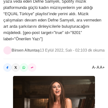
yaza veda eden Defne Samyeli, Spotify müzik
platformunda güçlü kadın müzisyenlerin yer aldığı
“EQUAL Türkiye” playlist’inde yerini aldı. Müzik
çalışmaları devam eden Defne Samyeli, ara vermeden
art arda şarkılarını dinleyicilerle buluşturacağını
müjdeledi. [geo-post target=”true” id=”9201″
label=”Önerilen Yazı”]
Birsen Altuntaş
13 Eylül 2022, Salı - 02:10
3 dk okuma
A- A A+