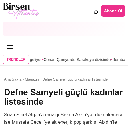
⌕
Abone Ol
☰
•
•
iyor
Cenan Çamyurdu Karakuyu dizisinde
Bomba transfer! Caner Cind
TRENDLER
Ana Sayfa › Magazin › Defne Samyeli güçlü kadınlar listesinde
Defne Samyeli güçlü kadınlar
listesinde
Sözü Sibel Algan’a müziği Sezen Aksu’ya, düzenlemesi
ise Mustafa Ceceli’ye ait enerjik pop şarkısı Abidin’le