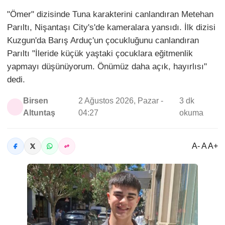
"Ömer" dizisinde Tuna karakterini canlandıran Metehan
Parıltı, Nişantaşı City's'de kameralara yansıdı. İlk dizisi
Kuzgun'da Barış Arduç'un çocukluğunu canlandıran
Parıltı "İleride küçük yaştaki çocuklara eğitmenlik
yapmayı düşünüyorum. Önümüz daha açık, hayırlısı"
dedi.
Birsen
2 Ağustos 2026, Pazar -
3 dk
Altuntaş
04:27
okuma
A- A A+