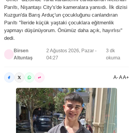
Parıltı, Nişantaşı City's'de kameralara yansıdı. İlk dizisi
Kuzgun'da Barış Arduç'un çocukluğunu canlandıran
Parıltı "İleride küçük yaştaki çocuklara eğitmenlik
yapmayı düşünüyorum. Önümüz daha açık, hayırlısı"
dedi.
Birsen
2 Ağustos 2026, Pazar -
3 dk
Altuntaş
04:27
okuma
A- A A+