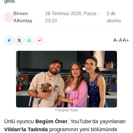
geldi.
Birsen
26 Temmuz 2026, Pazar -
3 dk
Altuntaş
23:10
okuma
A- A A+
Fotoğraf: Arşiv
Ünlü oyuncu
Begüm Öner
, YouTube’da yayınlanan
Vildan’la Tadında
programının yeni bölümünde