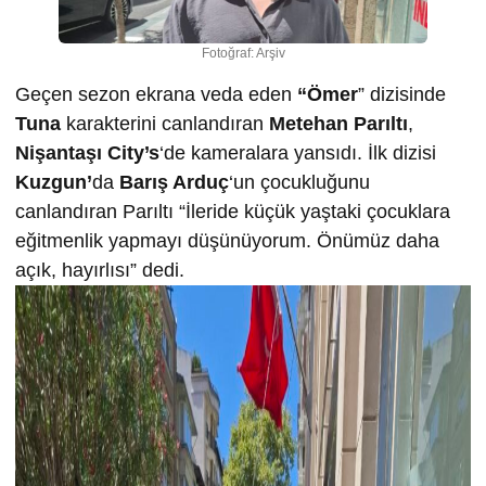
Fotoğraf: Arşiv
Geçen sezon ekrana veda eden
“Ömer
” dizisinde
Tuna
karakterini canlandıran
Metehan Parıltı
,
Nişantaşı City’s
‘de kameralara yansıdı. İlk dizisi
Kuzgun’
da
Barış Arduç
‘un çocukluğunu
canlandıran Parıltı “İleride küçük yaştaki çocuklara
eğitmenlik yapmayı düşünüyorum. Önümüz daha
açık, hayırlısı” dedi.