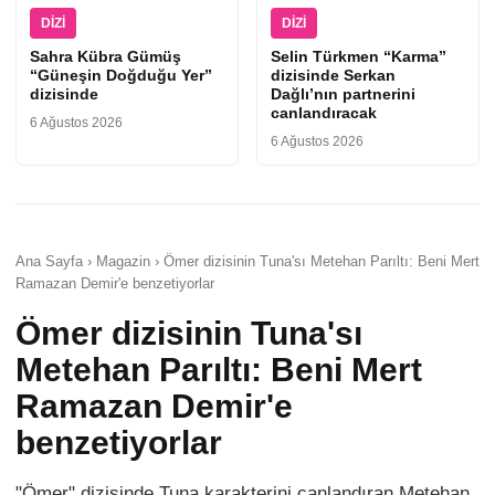
DIZI
DIZI
Sahra Kübra Gümüş
Selin Türkmen “Karma”
“Güneşin Doğduğu Yer”
dizisinde Serkan
dizisinde
Dağlı’nın partnerini
canlandıracak
6 Ağustos 2026
6 Ağustos 2026
Ana Sayfa › Magazin › Ömer dizisinin Tuna'sı Metehan Parıltı: Beni Mert
Ramazan Demir'e benzetiyorlar
Ömer dizisinin Tuna'sı
Metehan Parıltı: Beni Mert
Ramazan Demir'e
benzetiyorlar
"Ömer" dizisinde Tuna karakterini canlandıran Metehan