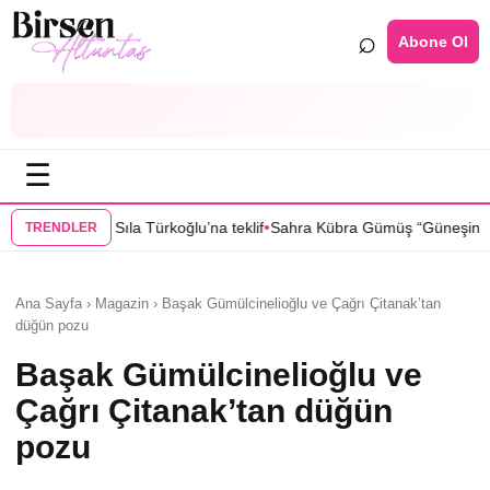
⌕
Abone Ol
☰
•
Türkoğlu’na teklif
Sahra Kübra Gümüş “Güneşin Doğduğu Yer” dizisi
TRENDLER
Ana Sayfa › Magazin › Başak Gümülcinelioğlu ve Çağrı Çitanak’tan
düğün pozu
Başak Gümülcinelioğlu ve
Çağrı Çitanak’tan düğün
pozu