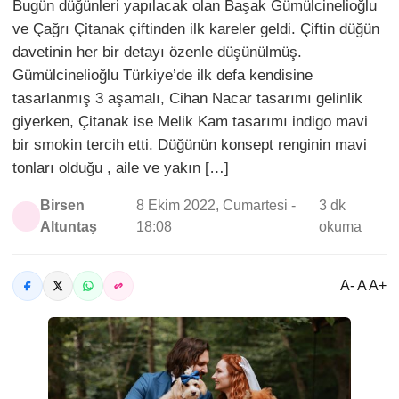
Bugün düğünleri yapılacak olan Başak Gümülcinelioğlu
ve Çağrı Çitanak çiftinden ilk kareler geldi. Çiftin düğün
davetinin her bir detayı özenle düşünülmüş.
Gümülcinelioğlu Türkiye’de ilk defa kendisine
tasarlanmış 3 aşamalı, Cihan Nacar tasarımı gelinlik
giyerken, Çitanak ise Melik Kam tasarımı indigo mavi
bir smokin tercih etti. Düğünün konsept renginin mavi
tonları olduğu , aile ve yakın […]
Birsen
8 Ekim 2022, Cumartesi -
3 dk
Altuntaş
18:08
okuma
A- A A+