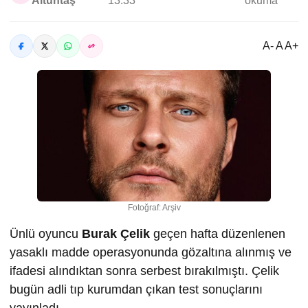
Altuntaş
13:33
okuma
A- A A+
Fotoğraf: Arşiv
Ünlü oyuncu
Burak Çelik
geçen hafta düzenlenen
yasaklı madde operasyonunda gözaltına alınmış ve
ifadesi alındıktan sonra serbest bırakılmıştı. Çelik
bugün adli tıp kurumdan çıkan test sonuçlarını
yayınladı.