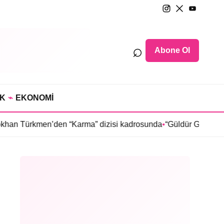
⌕
Abone Ol
IK
⌁
EKONOMİ
en “Karma” dizisi kadrosunda
•
“Güldür Güldür Show”un yıldızla