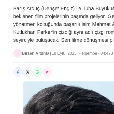
Barış Arduç (Dehşet Engiz) ile Tuba Büyüküs
beklenen film projelerinin başında geliyor. G
yönetmen koltuğunda başarılı isim Mehmet A
Kutlukhan Perker‘in çizdiği aynı adlı çizgi 
seyirciyle buluşacak. Seri filme dönüşmesi p
Birsen Altuntaş
18 Eylül 2025, Perşembe - 04:47
3