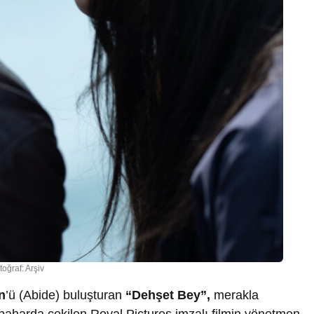
toğraf: Arşiv
n
’ü (Abide) buluşturan
“Dehşet Bey”,
merakla