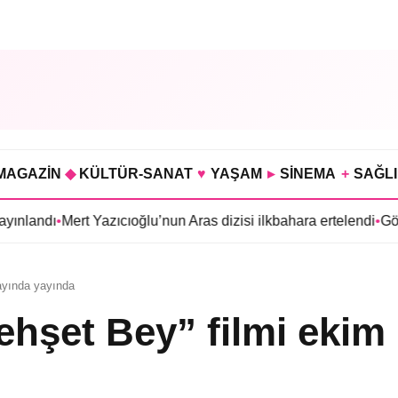
MAGAZİN
◆
KÜLTÜR-SANAT
♥
YAŞAM
▸
SİNEMA
+
SAĞL
Yazıcıoğlu’nun Aras dizisi ilkbahara ertelendi
•
Gökhan Türkmen’d
 ayında yayında
ehşet Bey” filmi ekim