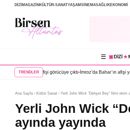
DİZİ
MAGAZİN
KÜLTÜR-SANAT
YAŞAM
SİNEMA
SAĞLIK
EKONOMİ
☰
▣
DİZİ
★
ün afişi görücüye çıktı
•
İmroz’da Bahar’ın afişi yayınlandı
•
Mert 
TRENDLER
Ana Sayfa › Kültür Sanat › Yerli John Wick “Dehşet Bey” filmi ekim
Yerli John Wick “D
ayında yayında