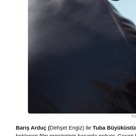
Fo
Barış Arduç (
Dehşet Engiz) ile
Tuba Büyüküstü