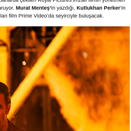
 baharda çekilen Royal Pictures imzalı filmin yönetmen
uruyor.
Murat Menteş’
in yazdığı,
Kutlukhan Perker
‘in
lan film Prime Video’da seyirciyle buluşacak.