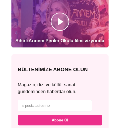
Sihirli Annem Periler Okulu filmi vizyonda
BÜLTENIMIZE ABONE OLUN
Magazin, dizi ve kültür sanat
gündeminden haberdar olun.
Abone Ol