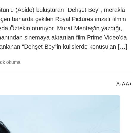
tün’ü (Abide) buluşturan “Dehşet Bey”, merakla
eçen baharda çekilen Royal Pictures imzalı filmin
da Öztekin oturuyor. Murat Menteş’in yazdığı,
romanından sinemaya aktarılan film Prime Video’da
lanlanan “Dehşet Bey”in kulislerde konuşulan […]
 dk okuma
A- A A+