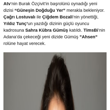
Atv
’nin Burak Özçivit’in başrolünü oynadığı yeni
dizisi
“Güneşin Doğduğu Yer”
merakla bekleniyor.
Çağrı Lostuvalı
ile
Çiğdem Bozali
’nin yönettiği,
Yıldız Tunç’
un yazdığı dizinin güçlü oyuncu
kadrosuna
Sahra Kübra Gümüş
katıldı.
TimsBi
’nin
Adana’da çekeceği yeni dizide Gümüş
”Ahsen”
rolüne hayat verecek.