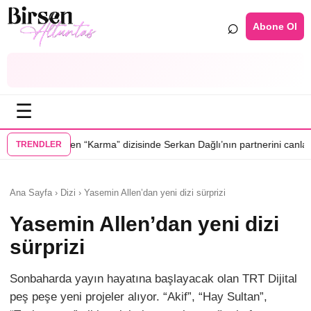
⌕
Abone Ol
☰
•
rma” dizisinde Serkan Dağlı’nın partnerini canlandıracak
Daha 17’ye Em
TRENDLER
Ana Sayfa › Dizi › Yasemin Allen’dan yeni dizi sürprizi
Yasemin Allen’dan yeni dizi
sürprizi
Sonbaharda yayın hayatına başlayacak olan TRT Dijital
peş peşe yeni projeler alıyor. “Akif”, “Hay Sultan”,