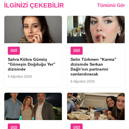
İLGINIZI ÇEKEBILIR
Tümünü Gör
DIZI
DIZI
Sahra Kübra Gümüş
Selin Türkmen “Karma”
“Güneşin Doğduğu Yer”
dizisinde Serkan
dizisinde
Dağlı’nın partnerini
canlandıracak
6 Ağustos 2026
6 Ağustos 2026
DIZI
DIZI