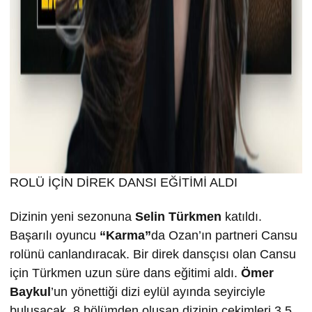
ROLÜ İÇİN DİREK DANSI EĞİTİMİ ALDI
Dizinin yeni sezonuna
Selin T
ürkmen
katıldı.
Başarılı oyuncu
“Karma”
da Ozan’ın partneri Cansu
rolünü canlandıracak. Bir direk dansçısı olan Cansu
için Türkmen uzun süre dans eğitimi aldı.
Ömer
Baykul
’un yönettiği dizi eylül ayında seyirciyle
buluşacak. 8 bölümden oluşan dizinin çekimleri 3,5