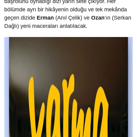
başrolünü oynadığı dizi yarın sete çıkıyor. Her
bölümde ayrı bir hikâyenin olduğu ve tek mekânda
geçen dizide
Erman
(Anıl Çelik) ve
Ozan
’ın (Serkan
Dağlı) yeni maceraları anlatılacak.