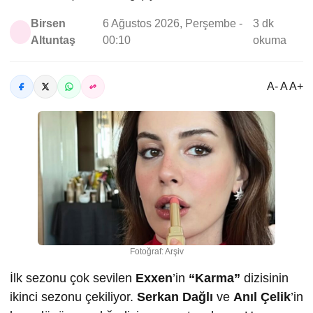
Birsen
6 Ağustos 2026, Perşembe -
3 dk
Altuntaş
00:10
okuma
A- A A+
Fotoğraf: Arşiv
İlk sezonu çok sevilen
Exxen
’in
“Karma”
dizisinin
ikinci sezonu çekiliyor.
Serkan Dağlı
ve
Anıl Çelik
’in