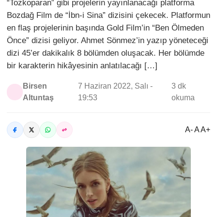
“Tozkoparan” gibi projelerin yayınlanacağı platforma
Bozdağ Film de “İbn-i Sina” dizisini çekecek. Platformun
en flaş projelerinin başında Gold Film’in “Ben Ölmeden
Önce” dizisi geliyor. Ahmet Sönmez’in yazıp yöneteceği
dizi 45’er dakikalık 8 bölümden oluşacak. Her bölümde
bir karakterin hikâyesinin anlatılacağı […]
Birsen
7 Haziran 2022, Salı -
3 dk
Altuntaş
19:53
okuma
A- A A+