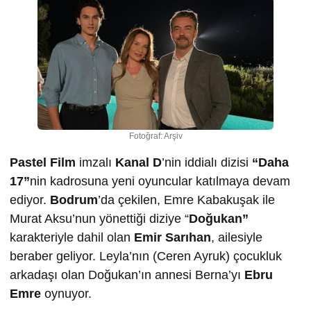
Fotoğraf: Arşiv
Pastel Film
imzalı
Kanal D
’nin iddialı dizisi
“Daha
17”
nin kadrosuna yeni oyuncular katılmaya devam
ediyor.
Bodrum
’da çekilen, Emre Kabakuşak ile
Murat Aksu’nun yönettiği diziye “
Doğukan”
karakteriyle dahil olan
Emir Sarıhan
, ailesiyle
beraber geliyor. Leyla’nın (Ceren Ayruk) çocukluk
arkadaşı olan Doğukan’ın annesi Berna’yı
Ebru
Emre
oynuyor.