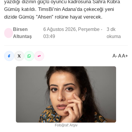
yazdığı dizinin güçlü oyuncu kadrosuna Sahra Kübra
Gümüş katıldı. TimsBi’nin Adana’da çekeceği yeni
dizide Gümüş ”Ahsen” rolüne hayat verecek.
Birsen
6 Ağustos 2026, Perşembe -
3 dk
Altuntaş
03:49
okuma
A- A A+
Fotoğraf: Arşiv