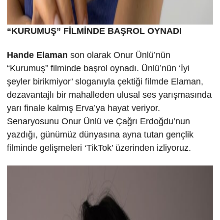
“KURUMU
Ş” FİLMİND
E BA
ŞROL OYNADI
Hande Elaman
son olarak Onur Ünlü’nün
“Kurumuş” filminde başrol oynadı. Ünlü’nün ‘İyi
şeyler birikmiyor’ sloganıyla çektiği filmde Elaman,
dezavantajlı bir mahalleden ulusal ses yarışmasında
yarı finale kalmış Erva’ya hayat veriyor.
Senaryosunu Onur Ünlü ve Çağrı Erdoğdu’nun
yazdığı, günümüz dünyasına ayna tutan gençlik
filminde gelişmeleri ‘TikTok’ üzerinden izliyoruz.