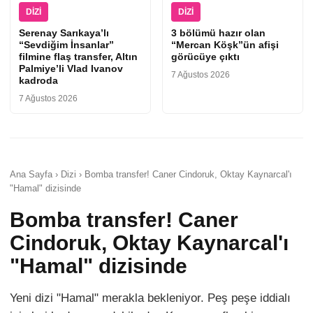
DIZI
DIZI
Serenay Sarıkaya’lı
3 bölümü hazır olan
“Sevdiğim İnsanlar”
“Mercan Köşk”ün afişi
filmine flaş transfer, Altın
görücüye çıktı
Palmiye’li Vlad Ivanov
7 Ağustos 2026
kadroda
7 Ağustos 2026
Ana Sayfa › Dizi › Bomba transfer! Caner Cindoruk, Oktay Kaynarcal'ı
"Hamal" dizisinde
Bomba transfer! Caner
Cindoruk, Oktay Kaynarcal'ı
"Hamal" dizisinde
Yeni dizi "Hamal" merakla bekleniyor. Peş peşe iddialı