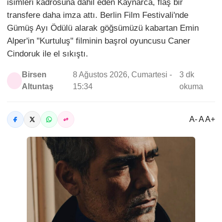
isimleri kadrosuna dahil eden Kaynarca, flaş bir
transfere daha imza attı. Berlin Film Festivali'nde
Gümüş Ayı Ödülü alarak göğsümüzü kabartan Emin
Alper'in "Kurtuluş" filminin başrol oyuncusu Caner
Cindoruk ile el sıkıştı.
Birsen
8 Ağustos 2026, Cumartesi -
3 dk
Altuntaş
15:34
okuma
A- A A+