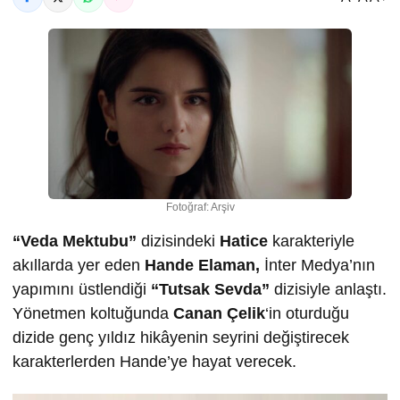
Fotoğraf: Arşiv
“Veda Mektubu”
dizisindeki
Hatice
karakteriyle
akıllarda yer eden
Hande Elaman,
İnter Medya’nın
yapımını üstlendiği
“Tutsak Sevda”
dizisiyle anlaştı.
Yönetmen koltuğunda
Canan Çelik
‘in oturduğu
dizide genç yıldız hikâyenin seyrini değiştirecek
karakterlerden Hande’ye hayat verecek.