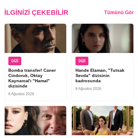
İLGINIZI ÇEKEBILIR
Tümünü Gör
DIZI
DIZI
Bomba transfer! Caner
Hande Elaman, "Tutsak
Cindoruk, Oktay
Sevda" dizisinin
Kaynarcal'ı "Hamal"
kadrosunda
dizisinde
8 Ağustos 2026
8 Ağustos 2026