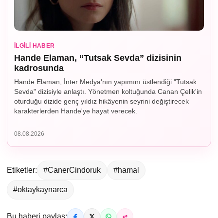
İLGILI HABER
Hande Elaman, “Tutsak Sevda” dizisinin
kadrosunda
Hande Elaman, İnter Medya'nın yapımını üstlendiği "Tutsak
Sevda" dizisiyle anlaştı. Yönetmen koltuğunda Canan Çelik'in
oturduğu dizide genç yıldız hikâyenin seyrini değiştirecek
karakterlerden Hande'ye hayat verecek.
08.08.2026
Etiketler:
#CanerCindoruk
#hamal
#oktaykaynarca
Bu haberi paylaş: