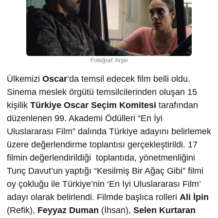
Fotoğraf: Arşiv
Ülkemizi
Oscar
‘da temsil edecek film belli oldu.
Sinema meslek örgütü temsilcilerinden oluşan 15
kişilik
Türkiye Oscar Seçim Komitesi
tarafından
düzenlenen 99. Akademi Ödülleri “En İyi
Uluslararası Film” dalında Türkiye adayını belirlemek
üzere değerlendirme toplantısı gerçekleştirildi. 17
filmin değerlendirildiği toplantıda, yönetmenliğini
Tunç Davut’un yaptığı “Kesilmiş Bir Ağaç Gibi” filmi
oy çokluğu ile Türkiye’nin ‘En İyi Uluslararası Film’
adayı olarak belirlendi. Filmde başlıca rolleri
Ali İpin
(Refik),
Feyyaz Duman
(İhsan),
Selen Kurtaran