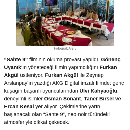
Fotoğraf: Arşiv
“Sahte 9”
filminin okuma provası yapıldı.
Gönenç
Uyanık
’ın yöneteceği filmin yapımcılığını
Furkan
Akgül
üstleniyor.
Furkan Akgül
ile Zeynep
Arslanpay’ın yazdığı AKG Digital imzalı filmde; genç
kuşağın başarılı oyuncularından
Ulvi Kahyaoğlu
,
deneyimli isimler
Osman Sonant
,
Taner Birsel ve
Ercan Kesal
yer alıyor. Çekimlerine yarın
başlanacak olan “Sahte 9”, neo-noir türündeki
atmosferiyle dikkat çekecek.