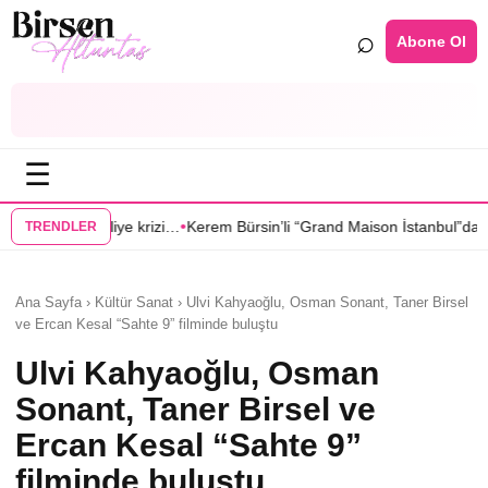
⌕
Abone Ol
☰
•
krizi…
Kerem Bürsin’li “Grand Maison İstanbul”dan Sıla Türkoğlu’na tekl
TRENDLER
Ana Sayfa › Kültür Sanat › Ulvi Kahyaoğlu, Osman Sonant, Taner Birsel
ve Ercan Kesal “Sahte 9” filminde buluştu
Ulvi Kahyaoğlu, Osman
Sonant, Taner Birsel ve
Ercan Kesal “Sahte 9”
filminde buluştu