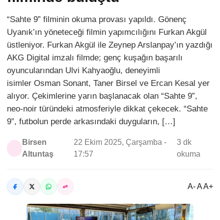
“Sahte 9” filminin okuma provası yapıldı. Gönenç
Uyanık’ın yöneteceği filmin yapımcılığını Furkan Akgül
üstleniyor. Furkan Akgül ile Zeynep Arslanpay’ın yazdığı
AKG Digital imzalı filmde; genç kuşağın başarılı
oyuncularından Ulvi Kahyaoğlu, deneyimli
isimler Osman Sonant, Taner Birsel ve Ercan Kesal yer
alıyor. Çekimlerine yarın başlanacak olan “Sahte 9”,
neo-noir türündeki atmosferiyle dikkat çekecek. “Sahte
9”, futbolun perde arkasındaki duyguların, […]
Birsen
22 Ekim 2025, Çarşamba -
3 dk
Altuntaş
17:57
okuma
A- A A+