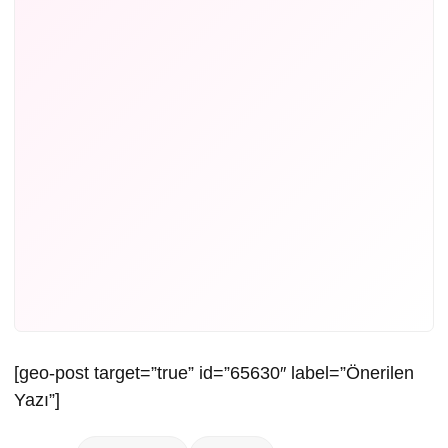
[geo-post target=”true” id=”65630″ label=”Önerilen
Yazı”]