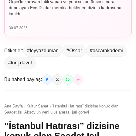
Orçin’le karavan tatili yapan ve yeni sezon öncesi moral
depolayan Ece Dizdar merakla beklenen dizinin kadrosuna
katıldı.
30.07.2026
Etiketler:
#feyyazduman
#Oscar
#oscarakademi
#tunçdavut
Bu haberi paylaş:
Ana Sayfa › Kültür Sanat › “İstanbul Hatırası” dizisine konuk olan
Saadet Işıl Aksoy’un yeni uluslararası jüri görevi
“İstanbul Hatırası” dizisine
konuk olan Saadet Işıl