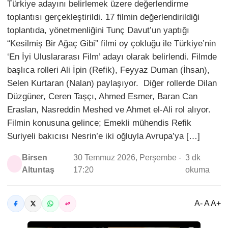
Türkiye adayını belirlemek üzere değerlendirme
toplantısı gerçekleştirildi. 17 filmin değerlendirildiği
toplantıda, yönetmenliğini Tunç Davut’un yaptığı
“Kesilmiş Bir Ağaç Gibi” filmi oy çokluğu ile Türkiye’nin
‘En İyi Uluslararası Film’ adayı olarak belirlendi. Filmde
başlıca rolleri Ali İpin (Refik), Feyyaz Duman (İhsan),
Selen Kurtaran (Nalan) paylaşıyor. Diğer rollerde Dilan
Düzgüner, Ceren Taşçı, Ahmed Esmer, Baran Can
Eraslan, Nasreddin Meshed ve Ahmet el-Ali rol alıyor.
Filmin konusuna gelince; Emekli mühendis Refik
Suriyeli bakıcısı Nesrin’e iki oğluyla Avrupa’ya […]
Birsen
30 Temmuz 2026, Perşembe -
3 dk
Altuntaş
17:20
okuma
A- A A+