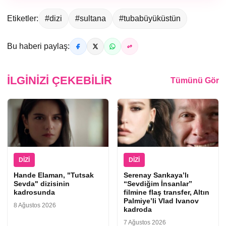
Etiketler:
#dizi
#sultana
#tubabüyüküstün
Bu haberi paylaş:
İLGINIZI ÇEKEBILIR
Tümünü Gör
DIZI
DIZI
Hande Elaman, "Tutsak
Serenay Sarıkaya’lı
Sevda" dizisinin
“Sevdiğim İnsanlar”
kadrosunda
filmine flaş transfer, Altın
Palmiye’li Vlad Ivanov
8 Ağustos 2026
kadroda
7 Ağustos 2026