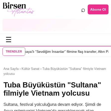
⌕
Abone Ol
☰
evdiğim İnsanlar” filmine flaş transfer, Altın Palmiye’li Vlad Ivanov kad
TRENDLER
Ana Sayfa › Kültür Sanat › Tuba Büyüküstün "Sultana" filmiyle Vietnam
yolcusu
Tuba Büyüküstün "Sultana"
filmiyle Vietnam yolcusu
Sultana, festival yolculuğuna devam ediyor. Şimdi de
Asya prömiyerini Vietnam’da gerçekleşecek olan