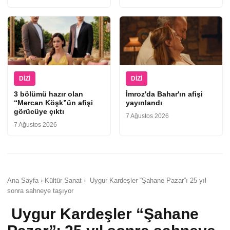
DIZI
DIZI
3 bölümü hazır olan
İmroz'da Bahar'ın afişi
“Mercan Köşk”ün afişi
yayınlandı
görücüye çıktı
7 Ağustos 2026
7 Ağustos 2026
Ana Sayfa › Kültür Sanat › Uygur Kardeşler “Şahane Pazar”ı 25 yıl
sonra sahneye taşıyor
Uygur Kardeşler “Şahane