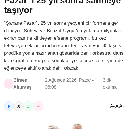
Pazar”ı 25 yıl sonra sahneye
taşıyor
“Şahane Pazar”, 25 yıl sonra yepyeni bir formatla geri
dönüyor. Süheyl ve Behzat Uygur'un yıllarca milyonları
ekran başına kilitleyen efsane programı, bu kez
televizyon ekranlarından sahnelere taşınıyor. 80 kişilik
prodüksiyonla hazırlanan gösteride canlı orkestra, dans
koreografileri, sürpriz konuklar yer alacak ve seyirci de
eğlenceye aktif olarak dahil olacak.
Birsen
2 Ağustos 2026, Pazar -
3 dk
Altuntaş
06:08
okuma
A- A A+