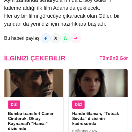
kaleme aldığı ilk film Adana’da çekilecek.
Her ay bir filmi görücüye çıkaracak olan Güler, bir
yandan da yeni dizi için hazırlıklara başladı.
Bu haberi paylaş:
İLGINIZI ÇEKEBILIR
Tümünü Gör
DIZI
DIZI
Bomba transfer! Caner
Hande Elaman, "Tutsak
Cindoruk, Oktay
Sevda" dizisinin
Kaynarcal'ı "Hamal"
kadrosunda
dizisinde
8 Ağustos 2026