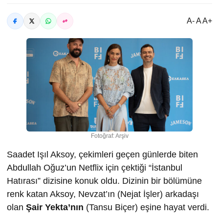
A- A A+
Fotoğraf: Arşiv
Saadet Işıl Aksoy, çekimleri geçen günlerde biten
Abdullah Oğuz’un Netflix için çektiği “İstanbul
Hatırası” dizisine konuk oldu. Dizinin bir bölümüne
renk katan Aksoy, Nevzat’ın (Nejat İşler) arkadaşı
olan
Şair Yekta’nın
(Tansu Biçer) eşine hayat verdi.