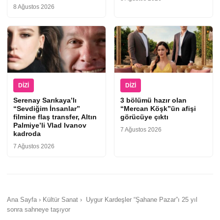
8 Ağustos 2026
DIZI
DIZI
Serenay Sarıkaya’lı
3 bölümü hazır olan
“Sevdiğim İnsanlar”
“Mercan Köşk”ün afişi
filmine flaş transfer, Altın
görücüye çıktı
Palmiye’li Vlad Ivanov
7 Ağustos 2026
kadroda
7 Ağustos 2026
Ana Sayfa › Kültür Sanat › Uygur Kardeşler “Şahane Pazar”ı 25 yıl
sonra sahneye taşıyor