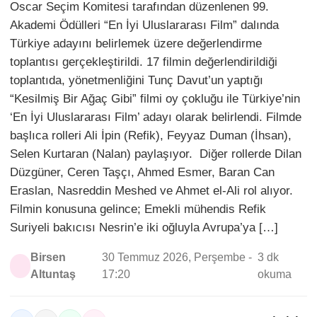
Oscar Seçim Komitesi tarafından düzenlenen 99.
Akademi Ödülleri “En İyi Uluslararası Film” dalında
Türkiye adayını belirlemek üzere değerlendirme
toplantısı gerçekleştirildi. 17 filmin değerlendirildiği
toplantıda, yönetmenliğini Tunç Davut’un yaptığı
“Kesilmiş Bir Ağaç Gibi” filmi oy çokluğu ile Türkiye’nin
‘En İyi Uluslararası Film’ adayı olarak belirlendi. Filmde
başlıca rolleri Ali İpin (Refik), Feyyaz Duman (İhsan),
Selen Kurtaran (Nalan) paylaşıyor. Diğer rollerde Dilan
Düzgüner, Ceren Taşçı, Ahmed Esmer, Baran Can
Eraslan, Nasreddin Meshed ve Ahmet el-Ali rol alıyor.
Filmin konusuna gelince; Emekli mühendis Refik
Suriyeli bakıcısı Nesrin’e iki oğluyla Avrupa’ya […]
Birsen
30 Temmuz 2026, Perşembe -
3 dk
Altuntaş
17:20
okuma