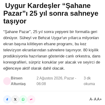
Uygur Kardeşler “Şahane
Pazar”ı 25 yıl sonra sahneye
taşıyor
“Şahane Pazar”, 25 yıl sonra yepyeni bir formatla geri
dönüyor. Süheyl ve Behzat Uygur'un yıllarca milyonları
ekran başına kilitleyen efsane programı, bu kez
televizyon ekranlarından sahnelere taşınıyor. 80 kişilik
prodüksiyonla hazırlanan gösteride canlı orkestra, dans
koreografileri, sürpriz konuklar yer alacak ve seyirci de
eğlenceye aktif olarak dahil olacak.
Birsen
2 Ağustos 2026, Pazar -
3 dk
Altuntaş
06:08
okuma
A- A A+