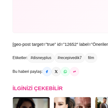
[geo-post target=”true” id=”12652″ label=”Önerilen
Etiketler:
#disneyplus
#recepivedik7
film
Bu haberi paylaş:
İLGINIZI ÇEKEBILIR