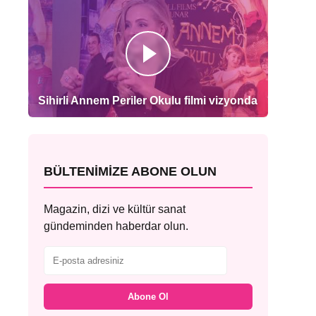
Sihirli Annem Periler Okulu filmi vizyonda
BÜLTENIMIZE ABONE OLUN
Magazin, dizi ve kültür sanat
gündeminden haberdar olun.
Abone Ol