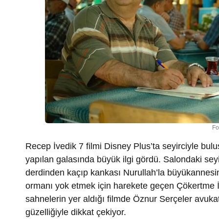
Fo
Recep İvedik 7 filmi Disney Plus’ta seyirciyle bulu
yapılan galasında büyük ilgi gördü. Salondaki seyir
derdinden kaçıp kankası Nurullah’la büyükannesi
ormanı yok etmek için harekete geçen Çökertme İn
sahnelerin yer aldığı filmde Öznur Serçeler avukat
güzelliğiyle dikkat çekiyor.