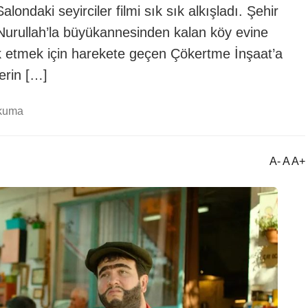
londaki seyirciler filmi sık sık alkışladı. Şehir
Nurullah’la büyükannesinden kalan köy evine
k etmek için harekete geçen Çökertme İnşaat’a
erin […]
okuma
A- A A+