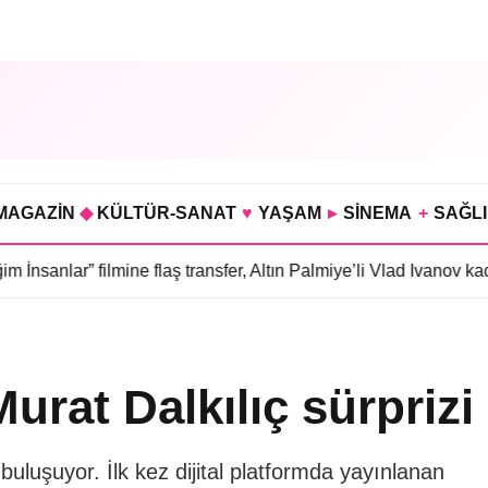
MAGAZİN
◆
KÜLTÜR-SANAT
♥
YAŞAM
▸
SİNEMA
+
SAĞL
filmine flaş transfer, Altın Palmiye’li Vlad Ivanov kadroda
•
3 böl
urat Dalkılıç sürprizi
 buluşuyor. İlk kez dijital platformda yayınlanan