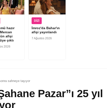
DIZI
ümü hazır
İmroz'da Bahar'ın
“Mercan
afişi yayınlandı
ün afişi
7 Ağustos 2026
üye çıktı
tos 2026
sonra sahneye taşıyor
ahane Pazar”ı 25 yıl
yor