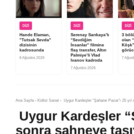
DIZI
DIZI
DIZI
Hande Elaman,
Serenay Sarıkaya’lı
3 böl
"Tutsak Sevda"
“Sevdiğim
olan 
dizisinin
İnsanlar” filmine
Köşk”
kadrosunda
flaş transfer, Altın
görüc
Palmiye’li Vlad
8 Ağustos 2026
7 Ağus
Ivanov kadroda
7 Ağustos 2026
Ana Sayfa › Kültür Sanat › Uygur Kardeşler “Şahane Pazar”ı 25 yıl 
Uygur Kardeşler “Ş
sonra sahneye taşı