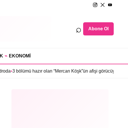
⌕
Abone Ol
IK
⌁
EKONOMİ
ümü hazır olan “Mercan Köşk”ün afişi görücüye çıktı
•
İmroz’da Ba