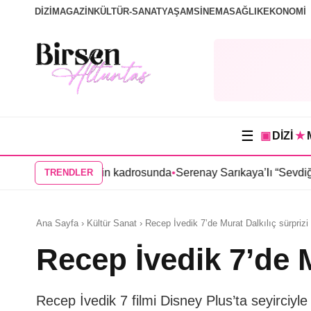
DİZİ
MAGAZİN
KÜLTÜR-SANAT
YAŞAM
SİNEMA
SAĞLIK
EKONOMİ
☰
▣
DİZİ
★
” dizisinin kadrosunda
•
Serenay Sarıkaya’lı “Sevdiğim İnsanlar” 
TRENDLER
Ana Sayfa › Kültür Sanat › Recep İvedik 7’de Murat Dalkılıç sürprizi
Recep İvedik 7’de M
Recep İvedik 7 filmi Disney Plus’ta seyirciyle