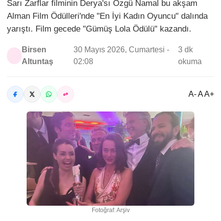
Sarı Zarflar filminin Derya'sı Özgü Namal bu akşam
Alman Film Ödülleri'nde "En İyi Kadın Oyuncu" dalında
yarıştı. Film gecede "Gümüş Lola Ödülü" kazandı.
Birsen
30 Mayıs 2026, Cumartesi -
3 dk
Altuntaş
02:08
okuma
A- A A+
Fotoğraf: Arşiv