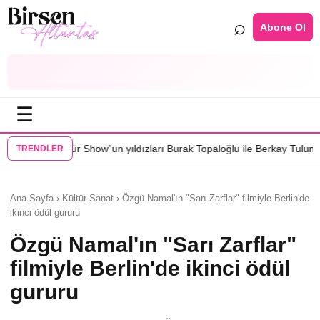
⌕
Abone Ol
☰
w”un yıldızları Burak Topaloğlu ile Berkay Tulumbacı “Ecünni” filminde
TRENDLER
Ana Sayfa › Kültür Sanat › Özgü Namal'ın "Sarı Zarflar" filmiyle Berlin'de
ikinci ödül gururu
Özgü Namal'ın "Sarı Zarflar"
filmiyle Berlin'de ikinci ödül
gururu