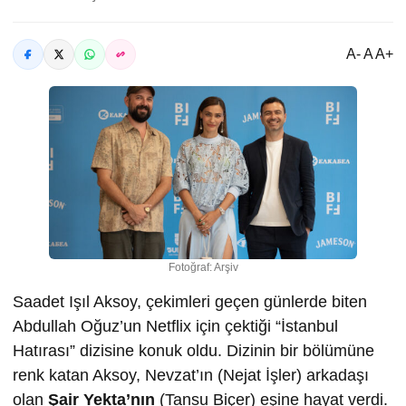
A- A A+
Fotoğraf: Arşiv
Saadet Işıl Aksoy, çekimleri geçen günlerde biten
Abdullah Oğuz’un Netflix için çektiği “İstanbul
Hatırası” dizisine konuk oldu. Dizinin bir bölümüne
renk katan Aksoy, Nevzat’ın (Nejat İşler) arkadaşı
olan
Şair Yekta’nın
(Tansu Biçer) eşine hayat verdi.