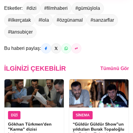
Etiketler:
#dizi
#filmhaberi
#gümüşlola
#ilkerçatak
#lola
#özgünamal
#sarızarflar
#tansubiçer
Bu haberi paylaş:
İLGINIZI ÇEKEBILIR
Tümünü Gör
DIZI
SINEMA
Gökhan Türkmen'den
“Güldür Güldür Show”un
"Karma" dizisi
yıldızları Burak Topaloğlu