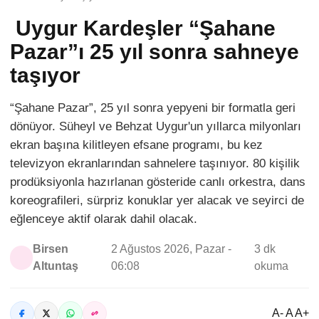
Uygur Kardeşler “Şahane
Pazar”ı 25 yıl sonra sahneye
taşıyor
“Şahane Pazar”, 25 yıl sonra yepyeni bir formatla geri
dönüyor. Süheyl ve Behzat Uygur'un yıllarca milyonları
ekran başına kilitleyen efsane programı, bu kez
televizyon ekranlarından sahnelere taşınıyor. 80 kişilik
prodüksiyonla hazırlanan gösteride canlı orkestra, dans
koreografileri, sürpriz konuklar yer alacak ve seyirci de
eğlenceye aktif olarak dahil olacak.
Birsen
2 Ağustos 2026, Pazar -
3 dk
Altuntaş
06:08
okuma
A- A A+