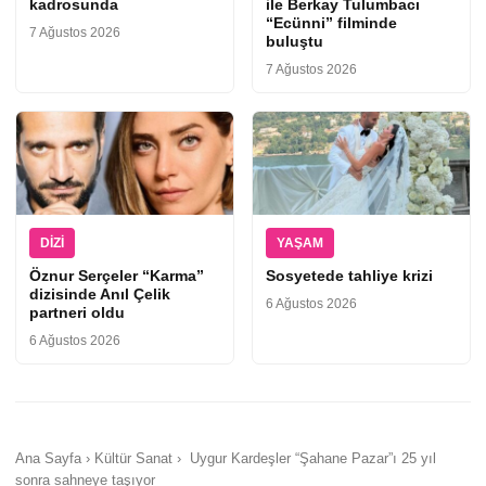
kadrosunda
ile Berkay Tulumbacı
“Ecünni” filminde
7 Ağustos 2026
buluştu
7 Ağustos 2026
DIZI
YAŞAM
Öznur Serçeler “Karma”
Sosyetede tahliye krizi
dizisinde Anıl Çelik
6 Ağustos 2026
partneri oldu
6 Ağustos 2026
Ana Sayfa › Kültür Sanat › Uygur Kardeşler “Şahane Pazar”ı 25 yıl
sonra sahneye taşıyor