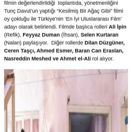
filmin değerlendirildiği toplantıda, yönetmenliğini
Tunç Davut’un yaptığı “Kesilmiş Bir Ağaç Gibi” filmi
oy çokluğu ile Türkiye’nin ‘En İyi Uluslararası Film’
adayı olarak belirlendi. Filmde başlıca rolleri
Ali İpin
(Refik),
Feyyaz Duman
(İhsan),
Selen Kurtaran
(Nalan) paylaşıyor. Diğer rollerde
Dilan Düzgüner,
Ceren Taşçı,
Ahmed Esmer,
Baran Can Eraslan,
Nasreddin Meshed ve
Ahmet el-Ali
rol alıyor.