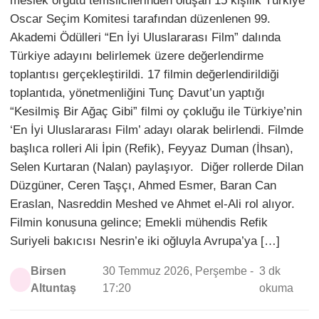
meslek örgütü temsilcilerinden oluşan 15 kişilik Türkiye
Oscar Seçim Komitesi tarafından düzenlenen 99.
Akademi Ödülleri “En İyi Uluslararası Film” dalında
Türkiye adayını belirlemek üzere değerlendirme
toplantısı gerçekleştirildi. 17 filmin değerlendirildiği
toplantıda, yönetmenliğini Tunç Davut’un yaptığı
“Kesilmiş Bir Ağaç Gibi” filmi oy çokluğu ile Türkiye’nin
‘En İyi Uluslararası Film’ adayı olarak belirlendi. Filmde
başlıca rolleri Ali İpin (Refik), Feyyaz Duman (İhsan),
Selen Kurtaran (Nalan) paylaşıyor. Diğer rollerde Dilan
Düzgüner, Ceren Taşçı, Ahmed Esmer, Baran Can
Eraslan, Nasreddin Meshed ve Ahmet el-Ali rol alıyor.
Filmin konusuna gelince; Emekli mühendis Refik
Suriyeli bakıcısı Nesrin’e iki oğluyla Avrupa’ya […]
Birsen
30 Temmuz 2026, Perşembe -
3 dk
Altuntaş
17:20
okuma