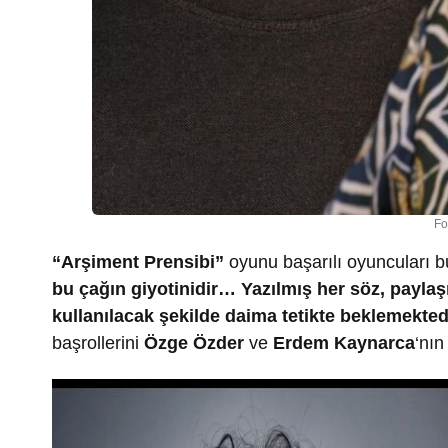
Fo
“Arşiment Prensibi”
oyunu başarılı oyuncuları b
bu çağın giyotinidir… Yazılmış her söz, payla
kullanılacak şekilde daima tetikte beklemekted
başrollerini
Özge Özder
ve
Erdem Kaynarca
‘nın