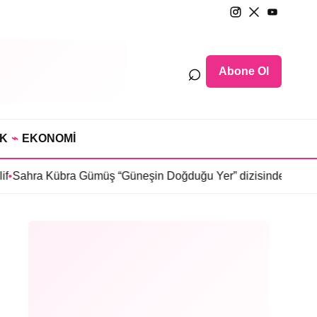
⌕
Abone Ol
IK
⌁
EKONOMİ
 Gümüş “Güneşin Doğduğu Yer” dizisinde
•
Selin Türkmen “Karma