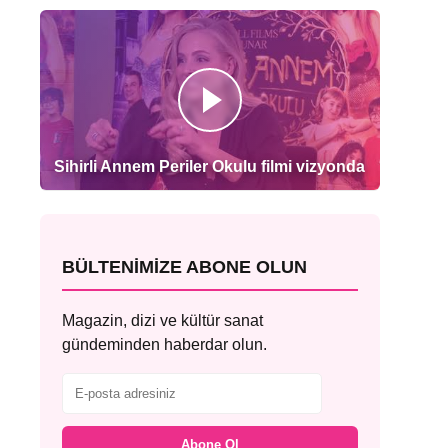
Sihirli Annem Periler Okulu filmi vizyonda
BÜLTENIMIZE ABONE OLUN
Magazin, dizi ve kültür sanat
gündeminden haberdar olun.
Abone Ol