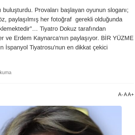
ı buluşturdu. Provaları başlayan oyunun sloganı;
öz, paylaşılmış her fotoğraf gerekli olduğunda
eklemektedir”… Tiyatro Dokuz tarafından
er ve Erdem Kaynarca‘nın paylaşıyor. BİR YÜZME
nyol Tiyatrosu’nun en dikkat çekici
okuma
A- A A+