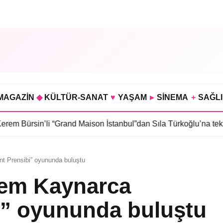
MAGAZİN
◆
KÜLTÜR-SANAT
♥
YAŞAM
▸
SİNEMA
+
SAĞL
“Grand Maison İstanbul”dan Sıla Türkoğlu’na teklif
•
Sahra Kübra
t Prensibi” oyununda buluştu
dem Kaynarca
i” oyununda buluştu