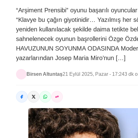
“Arşiment Prensibi” oyunu başarılı oyuncular
“Klavye bu çağın giyotinidir… Yazılmış her s
yeniden kullanılacak şekilde daima tetikte b
sahnelenecek oyunun başrollerini Özge Özd
HAVUZUNUN SOYUNMA ODASINDA Modern İspa
yazarlarından Josep Maria Miro’nun […]
Birsen Altuntaş
21 Eylül 2025, Pazar - 17:24
3 dk 