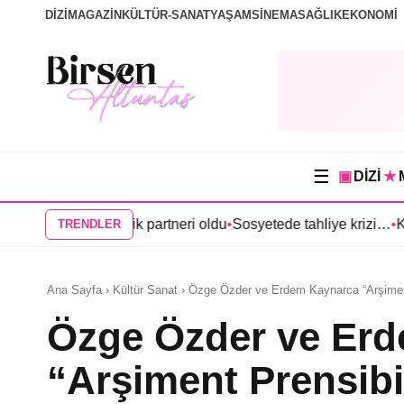
DİZİ
MAGAZİN
KÜLTÜR-SANAT
YAŞAM
SİNEMA
SAĞLIK
EKONOMİ
☰
▣
DİZİ
★
l Çelik partneri oldu
•
Sosyetede tahliye krizi…
•
Kerem Bürsin’li 
TRENDLER
Ana Sayfa › Kültür Sanat › Özge Özder ve Erdem Kaynarca “Arşimen
Özge Özder ve Er
“Arşiment Prensib