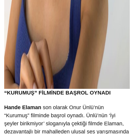
“KURUMU
Ş” FİLMİND
E BA
ŞROL OYNADI
Hande Elaman
son olarak Onur Ünlü’nün
“Kurumuş” filminde başrol oynadı. Ünlü’nün ‘İyi
şeyler birikmiyor’ sloganıyla çektiği filmde Elaman,
dezavantajlı bir mahalleden ulusal ses yarışmasında