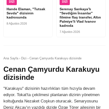
DIZI
DIZI
Hande Elaman, "Tutsak
Serenay Sarıkaya’lı
Sevda" dizisinin
“Sevdiğim İnsanlar”
kadrosunda
filmine flaş transfer, Altın
Palmiye’li Vlad Ivanov
8 Ağustos 2026
kadroda
7 Ağustos 2026
Ana Sayfa › Dizi › Cenan Çamyurdu Karakuyu dizisinde
Cenan Çamyurdu Karakuyu
dizisinde
"Karakuyu" dizisinin hazırlıkları tüm hızıyla devam
ediyor. Tokat'ta çekilmesi planlanan dizinin yönetmen
koltuğunda Nezaket Coşkun oturacak. Senaryosunu
Deniz Akçay'ın yazdığı dizide Özge Törer ailesinin bir