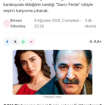
karakuyuda öldüğünü sandığı "Savcı Ferda" rolüyle
seyirci karşısına çıkacak.
Birsen
8 Ağustos 2026, Cumartesi -
3 dk
Altuntaş
22:16
okuma
A- A A+
Fotoğraf: Arşiv