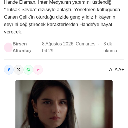
Hande Elaman, İnter Medya'nın yapımını üstlendiği
"Tutsak Sevda" dizisiyle anlaştı. Yönetmen koltuğunda
Canan Çelik'in oturduğu dizide genç yıldız hikâyenin
seyrini değiştirecek karakterlerden Hande'ye hayat
verecek.
Birsen
8 Ağustos 2026, Cumartesi -
3 dk
Altuntaş
04:29
okuma
A- A A+