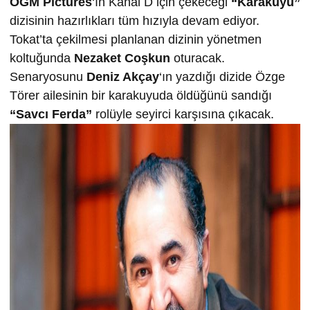
OGM Pictures
‘ın Kanal D için çekeceği
“Karakuyu”
dizisinin hazırlıkları tüm hızıyla devam ediyor.
Tokat’ta çekilmesi planlanan dizinin yönetmen
koltuğunda
Nezaket Coşkun
oturacak.
Senaryosunu
Deniz Akçay
‘ın yazdığı dizide Özge
Törer ailesinin bir karakuyuda öldüğünü sandığı
“Savcı Ferda”
rolüyle seyirci karşısına çıkacak.