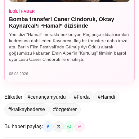
İLGILI HABER
Bomba transfer! Caner Cindoruk, Oktay
Kaynarcal’ı “Hamal” dizisinde
Yeni dizi "Hamal" merakla bekleniyor. Peş peşe iddialı isimleri
kadrosuna dahil eden Kaynarca, flaş bir transfere daha imza
attı. Berlin Film Festivali'nde Gümüş Ayı Ödülü alarak
göğsümüzü kabartan Emin Alper'in "Kurtuluş" filminin başrol
oyuncusu Caner Cindoruk ile el sıkıştı.
08.08.2026
Etiketler:
#cenançamyurdu
#Ferda
#Hamdi
#kralkaybederse
#özgetörer
Bu haberi paylaş: