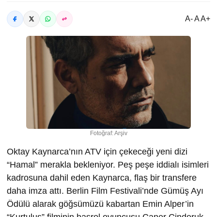
A- A A+
Fotoğraf: Arşiv
Oktay Kaynarca’nın ATV için çekeceği yeni dizi
“Hamal” merakla bekleniyor. Peş peşe iddialı isimleri
kadrosuna dahil eden Kaynarca, flaş bir transfere
daha imza attı. Berlin Film Festivali’nde Gümüş Ayı
Ödülü alarak göğsümüzü kabartan Emin Alper’in
“Kurtuluş” filminin başrol oyuncusu Caner Cindoruk