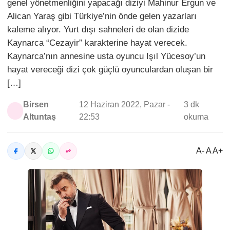
genel yönetmenliğini yapacağı diziyi Mahinur Ergun ve
Alican Yaraş gibi Türkiye’nin önde gelen yazarları
kaleme alıyor. Yurt dışı sahneleri de olan dizide
Kaynarca “Cezayir” karakterine hayat verecek.
Kaynarca’nın annesine usta oyuncu Işıl Yücesoy’un
hayat vereceği dizi çok güçlü oyunculardan oluşan bir
[…]
Birsen
12 Haziran 2022, Pazar -
3 dk
Altuntaş
22:53
okuma
A- A A+