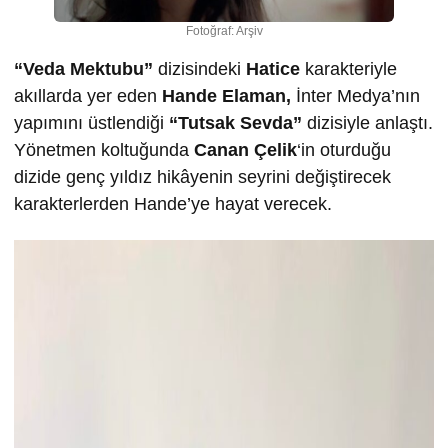
Fotoğraf: Arşiv
“Veda Mektubu”
dizisindeki
Hatice
karakteriyle
akıllarda yer eden
Hande Elaman,
İnter Medya’nın
yapımını üstlendiği
“Tutsak Sevda”
dizisiyle anlaştı.
Yönetmen koltuğunda
Canan Çelik
‘in oturduğu
dizide genç yıldız hikâyenin seyrini değiştirecek
karakterlerden Hande’ye hayat verecek.