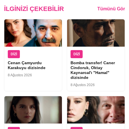
İLGINIZI ÇEKEBILIR
Tümünü Gör
DIZI
DIZI
Cenan Çamyurdu
Bomba transfer! Caner
Karakuyu dizisinde
Cindoruk, Oktay
Kaynarcal'ı "Hamal"
8 Ağustos 2026
dizisinde
8 Ağustos 2026