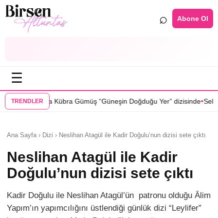
⌕
Abone Ol
☰
•
ümüş “Güneşin Doğduğu Yer” dizisinde
Selin Türkmen “Karma” dizisind
TRENDLER
Ana Sayfa › Dizi › Neslihan Atagül ile Kadir Doğulu’nun dizisi sete çıktı
Neslihan Atagül ile Kadir
Doğulu’nun dizisi sete çıktı
Kadir Doğulu ile Neslihan Atagül’ün patronu olduğu Âlim
Yapım’ın yapımcılığını üstlendiği günlük dizi “Leylifer”