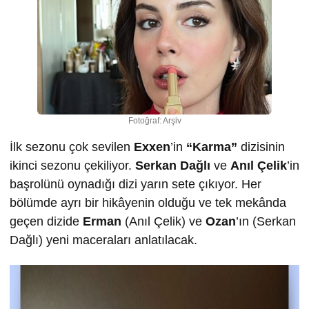
Fotoğraf: Arşiv
İlk sezonu çok sevilen
Exxen
’in
“Karma”
dizisinin
ikinci sezonu çekiliyor.
Serkan Dağlı
ve
Anıl Çelik
’in
başrolünü oynadığı dizi yarın sete çıkıyor. Her
bölümde ayrı bir hikâyenin olduğu ve tek mekânda
geçen dizide
Erman
(Anıl Çelik) ve
Ozan
’ın (Serkan
Dağlı) yeni maceraları anlatılacak.