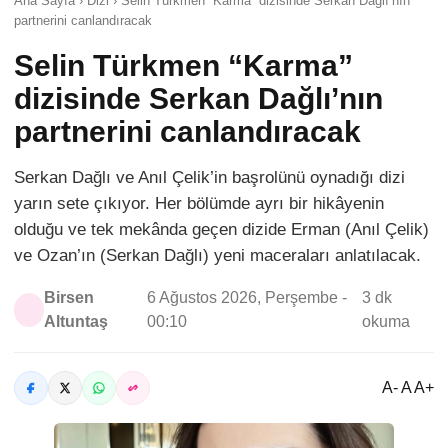
Ana Sayfa › Dizi › Selin Türkmen “Karma” dizisinde Serkan Dağlı’nın
partnerini canlandıracak
Selin Türkmen “Karma”
dizisinde Serkan Dağlı’nın
partnerini canlandıracak
Serkan Dağlı ve Anıl Çelik’in başrolünü oynadığı dizi
yarın sete çıkıyor. Her bölümde ayrı bir hikâyenin
olduğu ve tek mekânda geçen dizide Erman (Anıl Çelik)
ve Ozan’ın (Serkan Dağlı) yeni maceraları anlatılacak.
Birsen
6 Ağustos 2026, Perşembe -
3 dk
Altuntaş
00:10
okuma
A- A A+