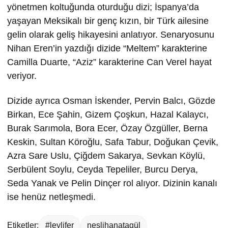
yönetmen koltuğunda oturduğu dizi; İspanya’da
yaşayan Meksikalı bir genç kızın, bir Türk ailesine
gelin olarak geliş hikayesini anlatıyor. Senaryosunu
Nihan Eren’in yazdığı dizide “Meltem” karakterine
Camilla Duarte, “Aziz” karakterine Can Verel hayat
veriyor.
Dizide ayrıca Osman İskender, Pervin Balcı, Gözde
Birkan, Ece Şahin, Gizem Çoşkun, Hazal Kalaycı,
Burak Sarımola, Bora Ecer, Özay Özgüller, Berna
Keskin, Sultan Köroğlu, Safa Tabur, Doğukan Çevik,
Azra Sare Uslu, Çiğdem Sakarya, Sevkan Köylü,
Serbülent Soylu, Ceyda Tepeliler, Burcu Derya,
Seda Yanak ve Pelin Dinçer rol alıyor. Dizinin kanalı
ise henüz netleşmedi.
Etiketler:
#leylifer
neslihanatagül