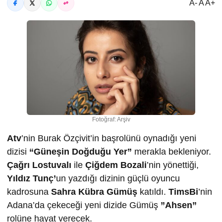
A- A A+
Fotoğraf: Arşiv
Atv
’nin Burak Özçivit’in başrolünü oynadığı yeni
dizisi
“Güneşin Doğduğu Yer”
merakla bekleniyor.
Çağrı Lostuvalı
ile
Çiğdem Bozali
’nin yönettiği,
Yıldız Tunç’
un yazdığı dizinin güçlü oyuncu
kadrosuna
Sahra Kübra Gümüş
katıldı.
TimsBi
’nin
Adana’da çekeceği yeni dizide Gümüş
”Ahsen”
rolüne hayat verecek.