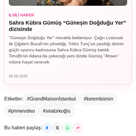
İLGILI HABER
Sahra Kübra Gümüş “Güneşin Doğduğu Yer”
dizisinde
“Güneşin Doğduğu Yer” merakla bekleniyor. Çağrı Lostuvalı
ile Çiğdem Bozali’nin yönettiği, Yıldız Tunç’un yazdığı dizinin
güçlü oyuncu kadrosuna Sahra Kübra Gümüş katıldı.
TimsBi’nin Adana’da çekeceği yeni dizide Gümüş ”Ahsen”
rolüne hayat verecek.
06.08.2026
Etiketler:
#GrandMaisonİstanbul
#kerembürsin
#primevideo
#sılatürkoğlu
Bu haberi paylaş: