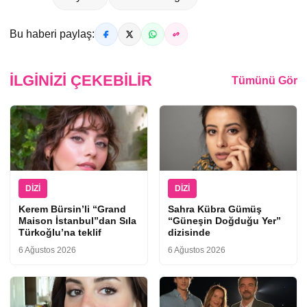
Bu haberi paylaş:
İLGINIZI ÇEKEBILIR
Tümünü Gör
DIZI
DIZI
Kerem Bürsin’li “Grand
Sahra Kübra Gümüş
Maison İstanbul”dan Sıla
“Güneşin Doğduğu Yer”
Türkoğlu’na teklif
dizisinde
6 Ağustos 2026
6 Ağustos 2026