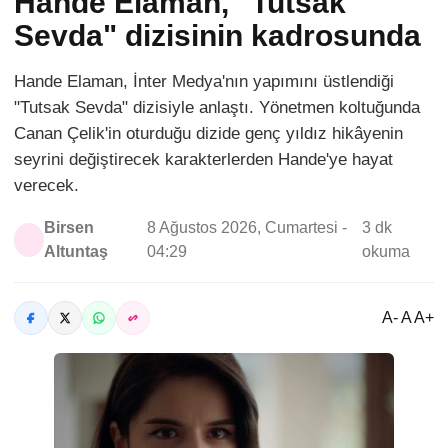
Hande Elaman, "Tutsak
Sevda" dizisinin kadrosunda
Hande Elaman, İnter Medya'nın yapımını üstlendiği
"Tutsak Sevda" dizisiyle anlaştı. Yönetmen koltuğunda
Canan Çelik'in oturduğu dizide genç yıldız hikâyenin
seyrini değiştirecek karakterlerden Hande'ye hayat
verecek.
Birsen
8 Ağustos 2026, Cumartesi -
3 dk
Altuntaş
04:29
okuma
A- A A+