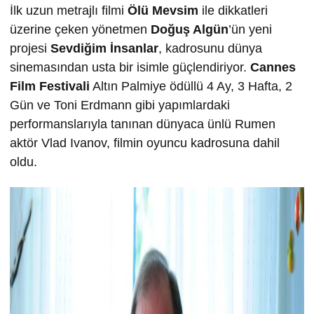
İlk uzun metrajlı filmi
Ölü Mevsim
ile dikkatleri
üzerine çeken yönetmen
Doğuş Algün
’ün yeni
projesi
Sevdiğim İnsanlar
, kadrosunu dünya
sinemasından usta bir isimle güçlendiriyor.
Cannes
Film Festivali
Altın Palmiye ödüllü 4 Ay, 3 Hafta, 2
Gün ve Toni Erdmann gibi yapımlardaki
performanslarıyla tanınan dünyaca ünlü Rumen
aktör Vlad Ivanov, filmin oyuncu kadrosuna dahil
oldu.