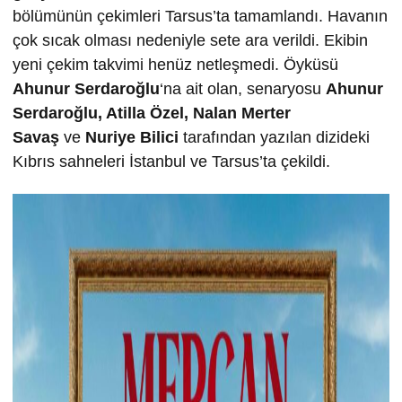
bölümünün çekimleri Tarsus’ta tamamlandı. Havanın
çok sıcak olması nedeniyle sete ara verildi. Ekibin
yeni çekim takvimi henüz netleşmedi. Öyküsü
Ahunur Serdaro
ğ
lu
‘na ait olan, senaryosu
Ahunur
Serdaro
ğ
lu, Atilla Özel, Nalan Merter
Sava
ş
ve
Nuriye Bilici
tarafından yazılan dizideki
Kıbrıs sahneleri İstanbul ve Tarsus’ta çekildi.