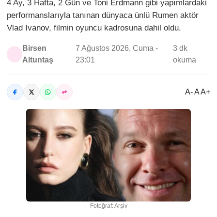
4 Ay, 3 Hafta, 2 Gün ve Toni Erdmann gibi yapımlardaki
performanslarıyla tanınan dünyaca ünlü Rumen aktör
Vlad Ivanov, filmin oyuncu kadrosuna dahil oldu.
Birsen
7 Ağustos 2026, Cuma -
3 dk
Altuntaş
23:01
okuma
A- A A+
Fotoğraf: Arşiv