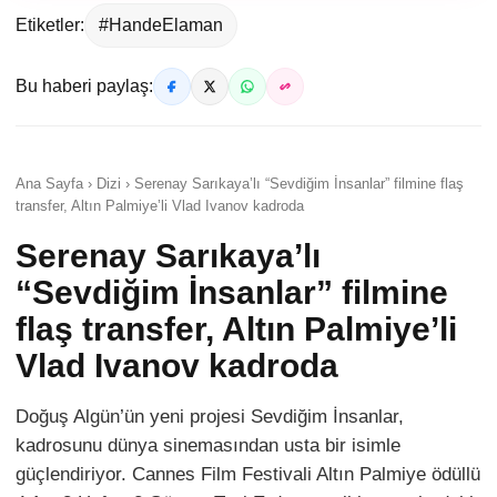
Etiketler:
#HandeElaman
Bu haberi paylaş:
Ana Sayfa › Dizi › Serenay Sarıkaya’lı “Sevdiğim İnsanlar” filmine flaş
transfer, Altın Palmiye’li Vlad Ivanov kadroda
Serenay Sarıkaya’lı
“Sevdiğim İnsanlar” filmine
flaş transfer, Altın Palmiye’li
Vlad Ivanov kadroda
Doğuş Algün’ün yeni projesi Sevdiğim İnsanlar,
kadrosunu dünya sinemasından usta bir isimle
güçlendiriyor. Cannes Film Festivali Altın Palmiye ödüllü