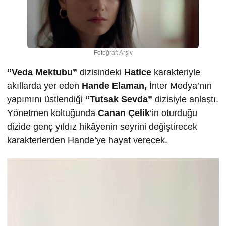
Fotoğraf: Arşiv
“Veda Mektubu”
dizisindeki
Hatice
karakteriyle
akıllarda yer eden
Hande Elaman,
İnter Medya’nın
yapımını üstlendiği
“Tutsak Sevda”
dizisiyle anlaştı.
Yönetmen koltuğunda
Canan Çelik
‘in oturduğu
dizide genç yıldız hikâyenin seyrini değiştirecek
karakterlerden Hande’ye hayat verecek.