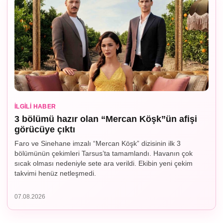
İLGILI HABER
3 bölümü hazır olan “Mercan Köşk”ün afişi
görücüye çıktı
Faro ve Sinehane imzalı “Mercan Köşk” dizisinin ilk 3
bölümünün çekimleri Tarsus’ta tamamlandı. Havanın çok
sıcak olması nedeniyle sete ara verildi. Ekibin yeni çekim
takvimi henüz netleşmedi.
07.08.2026