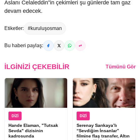
Aslanı Celaleddin”in çekimleri şu günlerde tam gaz
devam edecek.
Etiketler:
#kuruluşosman
Bu haberi paylaş:
İLGINIZI ÇEKEBILIR
Tümünü Gör
DIZI
DIZI
Hande Elaman, "Tutsak
Serenay Sarıkaya’lı
Sevda" dizisinin
“Sevdiğim İnsanlar”
kadrosunda
filmine flaş transfer, Altın