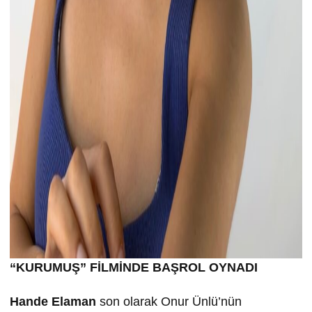
“KURUMU
Ş” FİLMİND
E BA
ŞROL OYNADI
Hande Elaman
son olarak Onur Ünlü’nün