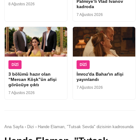
Palmiye’li Vlad Ivanov
8 Ağustos 2026
kadroda
7 Ağustos 2026
DIZI
DIZI
3 bölümü hazır olan
İmroz'da Bahar'ın afişi
“Mercan Köşk”ün afişi
yayınlandı
görücüye çıktı
7 Ağustos 2026
7 Ağustos 2026
Ana Sayfa › Dizi › Hande Elaman, "Tutsak Sevda" dizisinin kadrosunda