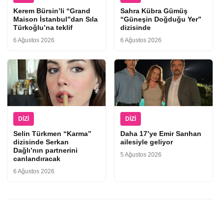
Kerem Bürsin’li “Grand
Sahra Kübra Gümüş
Maison İstanbul”dan Sıla
“Güneşin Doğduğu Yer”
Türkoğlu’na teklif
dizisinde
6 Ağustos 2026
6 Ağustos 2026
DIZI
DIZI
Selin Türkmen “Karma”
Daha 17’ye Emir Sarıhan
dizisinde Serkan
ailesiyle geliyor
Dağlı’nın partnerini
5 Ağustos 2026
canlandıracak
6 Ağustos 2026