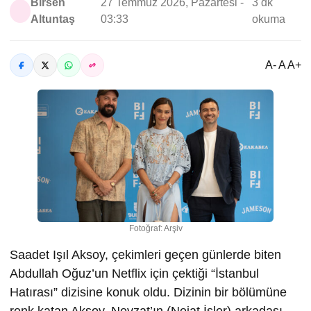
Birsen
27 Temmuz 2026, Pazartesi -
3 dk
Altuntaş
03:33
okuma
A- A A+
Fotoğraf: Arşiv
Saadet Işıl Aksoy, çekimleri geçen günlerde biten
Abdullah Oğuz’un Netflix için çektiği “İstanbul
Hatırası” dizisine konuk oldu. Dizinin bir bölümüne