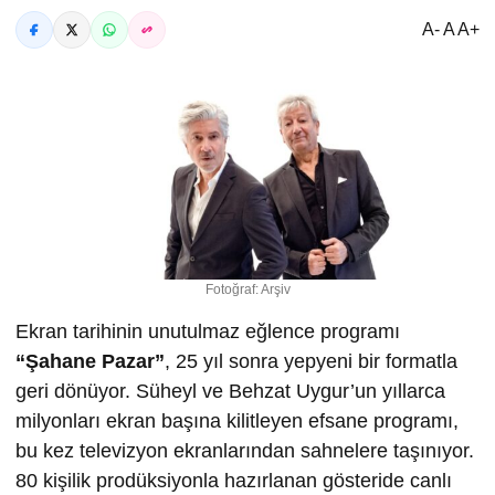
A- A A+
Fotoğraf: Arşiv
Ekran tarihinin unutulmaz eğlence programı
“
Ş
ahane Pazar”
, 25 yıl sonra yepyeni bir formatla
geri dönüyor. Süheyl ve Behzat Uygur’un yıllarca
milyonları ekran başına kilitleyen efsane programı,
bu kez televizyon ekranlarından sahnelere taşınıyor.
80 kişilik prodüksiyonla hazırlanan gösteride canlı