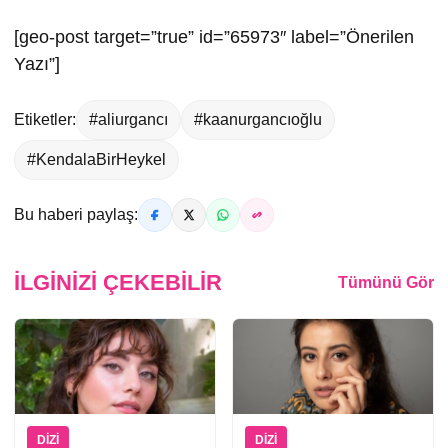
[geo-post target=”true” id=”65973″ label=”Önerilen
Yazı”]
Etiketler:
#aliurgancı
#kaanurgancıoğlu
#KendalaBirHeykel
Bu haberi paylaş:
İLGINIZI ÇEKEBILIR
Tümünü Gör
DIZI
DIZI