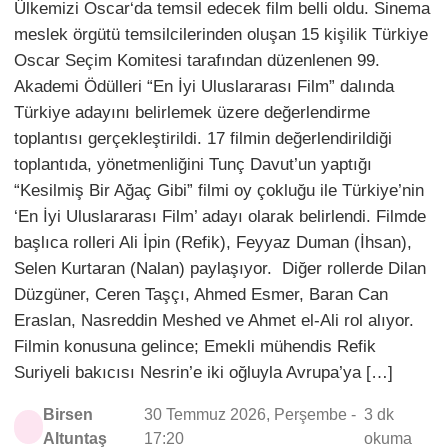
Ülkemizi Oscar‘da temsil edecek film belli oldu. Sinema
meslek örgütü temsilcilerinden oluşan 15 kişilik Türkiye
Oscar Seçim Komitesi tarafından düzenlenen 99.
Akademi Ödülleri “En İyi Uluslararası Film” dalında
Türkiye adayını belirlemek üzere değerlendirme
toplantısı gerçekleştirildi. 17 filmin değerlendirildiği
toplantıda, yönetmenliğini Tunç Davut’un yaptığı
“Kesilmiş Bir Ağaç Gibi” filmi oy çokluğu ile Türkiye’nin
‘En İyi Uluslararası Film’ adayı olarak belirlendi. Filmde
başlıca rolleri Ali İpin (Refik), Feyyaz Duman (İhsan),
Selen Kurtaran (Nalan) paylaşıyor. Diğer rollerde Dilan
Düzgüner, Ceren Taşçı, Ahmed Esmer, Baran Can
Eraslan, Nasreddin Meshed ve Ahmet el-Ali rol alıyor.
Filmin konusuna gelince; Emekli mühendis Refik
Suriyeli bakıcısı Nesrin’e iki oğluyla Avrupa’ya […]
Birsen
30 Temmuz 2026, Perşembe -
3 dk
Altuntaş
17:20
okuma