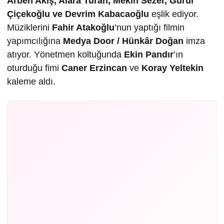
Arben Akış, Alara Turan, Mekin Sezer, Gurur
Çiçekoğlu ve Devrim Kabacaoğlu
eşlik ediyor.
Müziklerini
Fahir Atakoğlu
’nun yaptığı filmin
yapımcılığına
Medya Door / Hünkâr Doğan
imza
atıyor. Yönetmen koltuğunda
Ekin Pandır
’ın
oturduğu fimi
Caner Erzincan
ve
Koray Yeltekin
kaleme aldı.