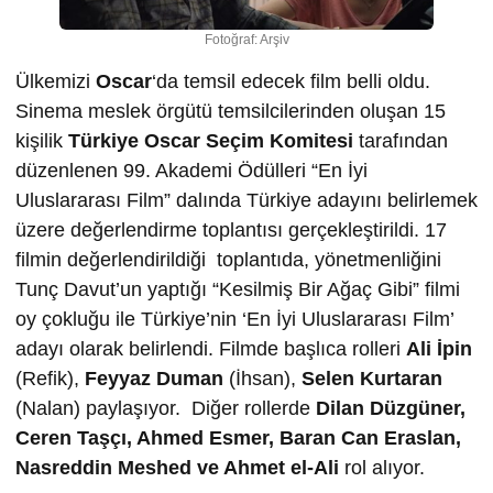
Fotoğraf: Arşiv
Ülkemizi
Oscar
‘da temsil edecek film belli oldu.
Sinema meslek örgütü temsilcilerinden oluşan 15
kişilik
Türkiye Oscar Seçim Komitesi
tarafından
düzenlenen 99. Akademi Ödülleri “En İyi
Uluslararası Film” dalında Türkiye adayını belirlemek
üzere değerlendirme toplantısı gerçekleştirildi. 17
filmin değerlendirildiği toplantıda, yönetmenliğini
Tunç Davut’un yaptığı “Kesilmiş Bir Ağaç Gibi” filmi
oy çokluğu ile Türkiye’nin ‘En İyi Uluslararası Film’
adayı olarak belirlendi. Filmde başlıca rolleri
Ali İpin
(Refik),
Feyyaz Duman
(İhsan),
Selen Kurtaran
(Nalan) paylaşıyor. Diğer rollerde
Dilan Düzgüner,
Ceren Taşçı,
Ahmed Esmer,
Baran Can Eraslan,
Nasreddin Meshed ve
Ahmet el-Ali
rol alıyor.