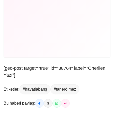
[geo-post target=”true” id=”38764″ label=”Önerilen
Yazı”]
Etiketler:
#hayatlabarış
#tanerölmez
Bu haberi paylaş: