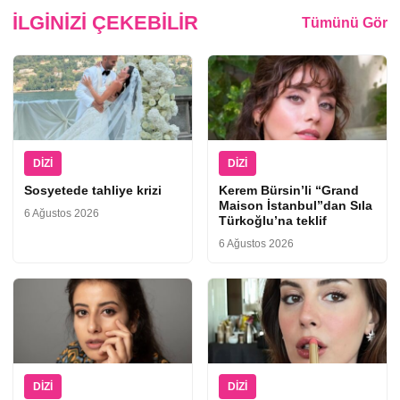
İLGINIZI ÇEKEBILIR
Tümünü Gör
DIZI
DIZI
Sosyetede tahliye krizi
Kerem Bürsin’li “Grand
Maison İstanbul”dan Sıla
6 Ağustos 2026
Türkoğlu’na teklif
6 Ağustos 2026
DIZI
DIZI