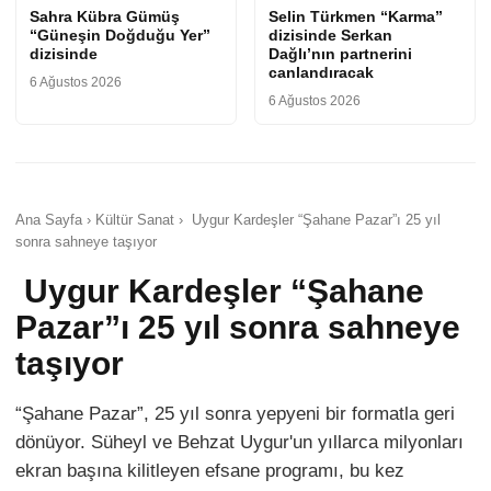
Sahra Kübra Gümüş
Selin Türkmen “Karma”
“Güneşin Doğduğu Yer”
dizisinde Serkan
dizisinde
Dağlı’nın partnerini
canlandıracak
6 Ağustos 2026
6 Ağustos 2026
Ana Sayfa › Kültür Sanat › Uygur Kardeşler “Şahane Pazar”ı 25 yıl
sonra sahneye taşıyor
Uygur Kardeşler “Şahane
Pazar”ı 25 yıl sonra sahneye
taşıyor
“Şahane Pazar”, 25 yıl sonra yepyeni bir formatla geri
dönüyor. Süheyl ve Behzat Uygur'un yıllarca milyonları
ekran başına kilitleyen efsane programı, bu kez