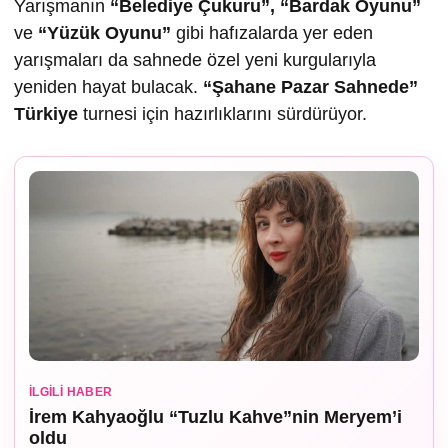
Yarışmanın
“Belediye Çukuru”, “Bardak Oyunu”
ve
“Yüzük Oyunu”
gibi hafızalarda yer eden
yarışmaları da sahnede özel yeni kurgularıyla
yeniden hayat bulacak.
“
Ş
ahane Pazar Sahnede”
Türkiye
turnesi için hazırlıklarını sürdürüyor.
İLGILI HABER
İrem Kahyaoğlu “Tuzlu Kahve”nin Meryem’i
oldu