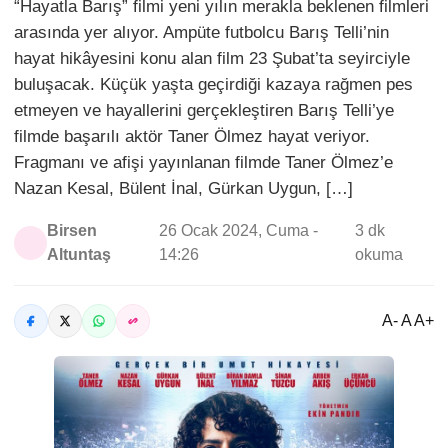
“Hayatla Barış” filmi yeni yılın merakla beklenen filmleri
arasında yer alıyor. Ampüte futbolcu Barış Telli’nin
hayat hikâyesini konu alan film 23 Şubat’ta seyirciyle
buluşacak. Küçük yaşta geçirdiği kazaya rağmen pes
etmeyen ve hayallerini gerçekleştiren Barış Telli’ye
filmde başarılı aktör Taner Ölmez hayat veriyor.
Fragmanı ve afişi yayınlanan filmde Taner Ölmez’e
Nazan Kesal, Bülent İnal, Gürkan Uygun, […]
Birsen
26 Ocak 2024, Cuma -
3 dk
Altuntaş
14:26
okuma
A- A A+