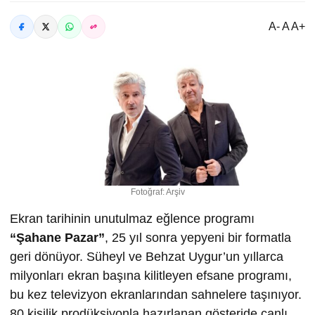
A- A A+
Fotoğraf: Arşiv
Ekran tarihinin unutulmaz eğlence programı
“
Ş
ahane Pazar”
, 25 yıl sonra yepyeni bir formatla
geri dönüyor. Süheyl ve Behzat Uygur’un yıllarca
milyonları ekran başına kilitleyen efsane programı,
bu kez televizyon ekranlarından sahnelere taşınıyor.
80 kişilik prodüksiyonla hazırlanan gösteride canlı