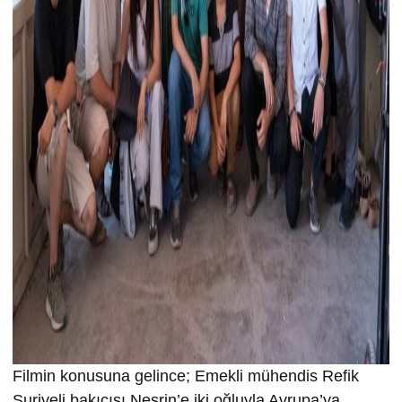
Filmin konusuna gelince; Emekli mühendis Refik
Suriyeli bakıcısı Nesrin’e iki oğluyla Avrupa’ya