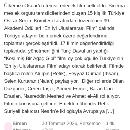
Ülkemizi Oscar‘da temsil edecek film belli oldu. Sinema
meslek örgütü temsilcilerinden oluşan 15 kişilik Türkiye
Oscar Seçim Komitesi tarafından düzenlenen 99.
Akademi Ödülleri “En İyi Uluslararası Film” dalında
Türkiye adayını belirlemek üzere değerlendirme
toplantısı gerçekleştirildi. 17 filmin değerlendirildiği
toplantıda, yönetmenliğini Tunç Davut’un yaptığı
“Kesilmiş Bir Ağaç Gibi” filmi oy çokluğu ile Türkiye’nin
‘En İyi Uluslararası Film’ adayı olarak belirlendi. Filmde
başlıca rolleri Ali İpin (Refik), Feyyaz Duman (İhsan),
Selen Kurtaran (Nalan) paylaşıyor. Diğer rollerde Dilan
Düzgüner, Ceren Taşçı, Ahmed Esmer, Baran Can
Eraslan, Nasreddin Meshed ve Ahmet el-Ali rol alıyor.
Filmin konusuna gelince; Emekli mühendis Refik
Suriyeli bakıcısı Nesrin’e iki oğluyla Avrupa’ya […]
Birsen
30 Temmuz 2026, Perşembe -
3 dk