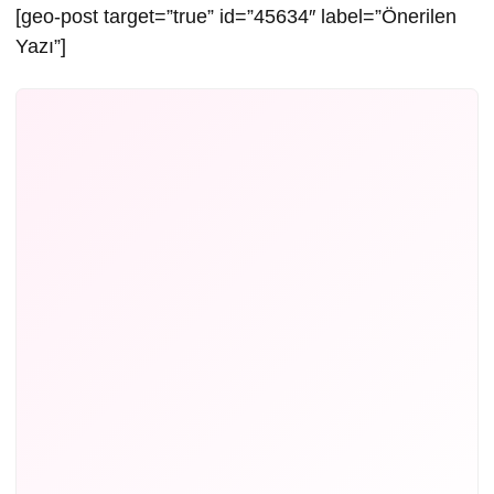
[geo-post target=”true” id=”45634″ label=”Önerilen
Yazı”]