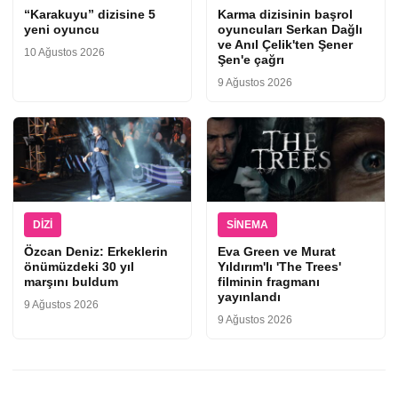
“Karakuyu” dizisine 5
Karma dizisinin başrol
yeni oyuncu
oyuncuları Serkan Dağlı
ve Anıl Çelik'ten Şener
10 Ağustos 2026
Şen'e çağrı
9 Ağustos 2026
DIZI
SINEMA
Özcan Deniz: Erkeklerin
Eva Green ve Murat
önümüzdeki 30 yıl
Yıldırım'lı 'The Trees'
marşını buldum
filminin fragmanı
yayınlandı
9 Ağustos 2026
9 Ağustos 2026