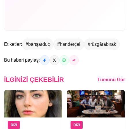
Etiketler:
#barışarduç
#handerçel
#rüzgârabırak
Bu haberi paylaş:
İLGINIZI ÇEKEBILIR
Tümünü Gör
DIZI
DIZI