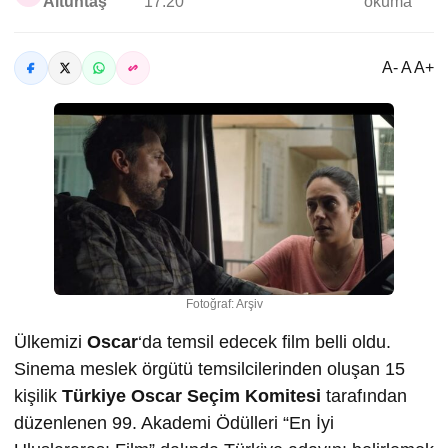
Altuntaş
17:20
okuma
A- A A+
Fotoğraf: Arşiv
Ülkemizi
Oscar
‘da temsil edecek film belli oldu.
Sinema meslek örgütü temsilcilerinden oluşan 15
kişilik
Türkiye Oscar Seçim Komitesi
tarafından
düzenlenen 99. Akademi Ödülleri “En İyi