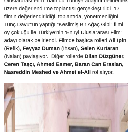
Uluslararası Film” dalında Türkiye adayını belirlemek
üzere değerlendirme toplantısı gerçekleştirildi. 17
filmin değerlendirildiği toplantıda, yönetmenliğini
Tunç Davut’un yaptığı “Kesilmiş Bir Ağaç Gibi” filmi
oy çokluğu ile Türkiye’nin ‘En İyi Uluslararası Film’
adayı olarak belirlendi. Filmde başlıca rolleri
Ali İpin
(Refik),
Feyyaz Duman
(İhsan),
Selen Kurtaran
(Nalan) paylaşıyor. Diğer rollerde
Dilan Düzgüner,
Ceren Taşçı,
Ahmed Esmer,
Baran Can Eraslan,
Nasreddin Meshed ve
Ahmet el-Ali
rol alıyor.